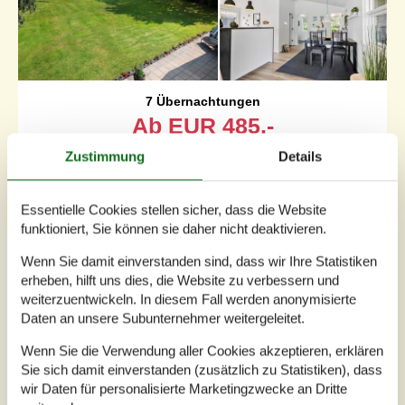
7 Übernachtungen
Ab
EUR
485,-
Inkl. Endreinigung und Versicherung
Zustimmung
Details
6
Personen
Essentielle Cookies stellen sicher, dass die Website
Schlafzimmer
3
Haustiere
Nicht erlaubt
funktioniert, Sie können sie daher nicht deaktivieren.
Entfernung Wasser
85 m
Wenn Sie damit einverstanden sind, dass wir Ihre Statistiken
Wohnfläche
72 m²
Grundstück
1.315 m²
erheben, hilft uns dies, die Website zu verbessern und
Internet
Ja
weiterzuentwickeln. In diesem Fall werden anonymisierte
Daten an unsere Subunternehmer weitergeleitet.
Sie können sich schon mal freuen, auf Ihren Urlaub in
Wenn Sie die Verwendung aller Cookies akzeptieren, erklären
diesem tollen Ferienhaus, das nicht nur in der Nähe des
Sie sich damit einverstanden (zusätzlich zu Statistiken), dass
Kattegats liegt, sondern sogar in der ersten Reihe am
wir Daten für personalisierte Marketingzwecke an Dritte
Limfjord. Also selbst, wenn Sie es sich drinnen gemütlich