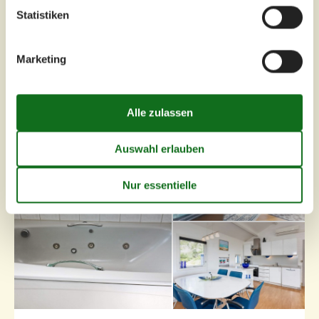
Zu Favoriten hinzufügen
Statistiken
Marketing
Ferienhaus mit Panorama und
Sauna in Himmerland
Granborg - Als Odde - 9560 - Himmerland
3,8
8 Personen
Objekt Nr.:
090-71720