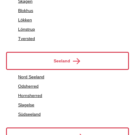
Skagen
Blokhus
Lökken
Lönstrup
Tversted
Seeland
Nord Seeland
Odsherred
Hornsherred
Slagelse
Südseeland