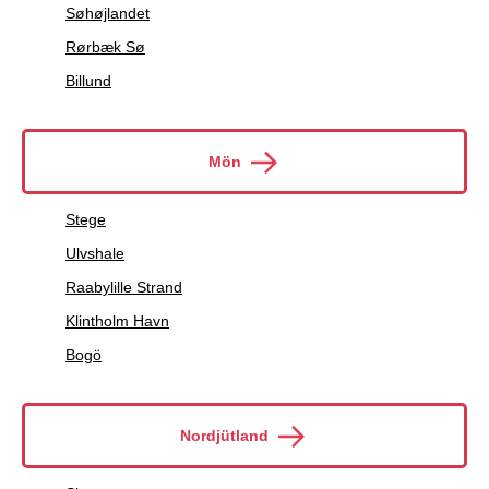
Søhøjlandet
Rørbæk Sø
Billund
Mön
Stege
Ulvshale
Raabylille Strand
Klintholm Havn
Bogö
Nordjütland