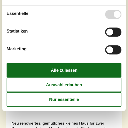
Essentielle
Statistiken
Marketing
7 Übernachtungen
Ab
EUR
638,-
Schlafzimmer
1
Haustiere
1
Entfernung Wasser
25 m
Wohnfläche
45 m²
Grundstück
250 m²
Internet
Ja
Neu renoviertes, gemütliches kleines Haus für zwei