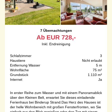
7 Übernachtungen
Ab
EUR
728,-
Inkl. Endreinigung
Schlafzimmer
3
Haustiere
Nicht erlaubt
Entfernung Wasser
5 m
Wohnfläche
75 m²
Grundstück
1.110 m²
Internet
Ja
In erster Reihe zum Wasser und mit einem Panoramablick
über den Kleinen Belt, erwartet Sie dieses einladende
Ferienhaus bei Binderup Strand.Das Herz des Hauses ist
der helle Wohnbereich mit großen Fensterfronten, wo Sie
einfach nur den Blick genießen oder den Tag mit einem