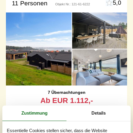
5,0
11 Personen
Objekt Nr.:
121-61-6222
7 Übernachtungen
Ab
EUR
1.112,-
Inkl. Endreinigung
Zustimmung
Details
Schlafzimmer
5
Haustiere
1
Essentielle Cookies stellen sicher, dass die Website