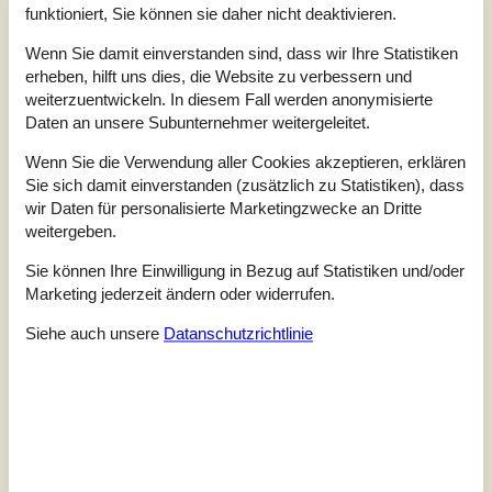
Entfernung Wasser
400 m
funktioniert, Sie können sie daher nicht deaktivieren.
Wohnfläche
150 m²
Grundstück
1.000 m²
Wenn Sie damit einverstanden sind, dass wir Ihre Statistiken
Internet
Ja
erheben, hilft uns dies, die Website zu verbessern und
weiterzuentwickeln. In diesem Fall werden anonymisierte
Daten an unsere Subunternehmer weitergeleitet.
Ein tolles Aktivitätenhaus, 2022 gebaut, mit schönem
Panoramablick aufs Wasser. Das Ferienhaus liegt nur 400
Wenn Sie die Verwendung aller Cookies akzeptieren, erklären
m von einem herrlichen Badestrand entfernt.Einrichtung
Sie sich damit einverstanden (zusätzlich zu Statistiken), dass
Das Ferienhaus eignet sich für 11 Personen. Die
Ferienunterkunft hat eine Wohnfläche von 150 m² und
wir Daten für personalisierte Marketingzwecke an Dritte
wurde 2022 gebaut. Es ist erlaubt 1 Haustier
weitergeben.
mitzubringen. Die Ferienunterkunft ist mit einer
energiefreundlichen Luft-Wasser-Wärm...
Sie können Ihre Einwilligung in Bezug auf Statistiken und/oder
Marketing jederzeit ändern oder widerrufen.
Zu Favoriten hinzufügen
Siehe auch unsere
Datanschutzrichtlinie
Ferienhaus mit Meerblick, Sauna
und Whirlpool
Hvedemarken - Grönninghoved - 6093 - Sjölund
4,1
8 Personen
Objekt Nr.:
121-61-5100