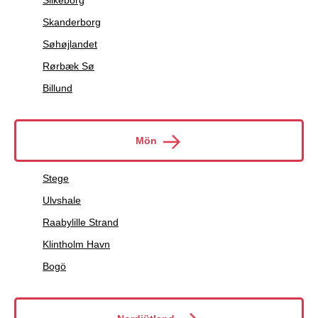
Silkeborg
Skanderborg
Søhøjlandet
Rørbæk Sø
Billund
Mön
Stege
Ulvshale
Raabylille Strand
Klintholm Havn
Bogö