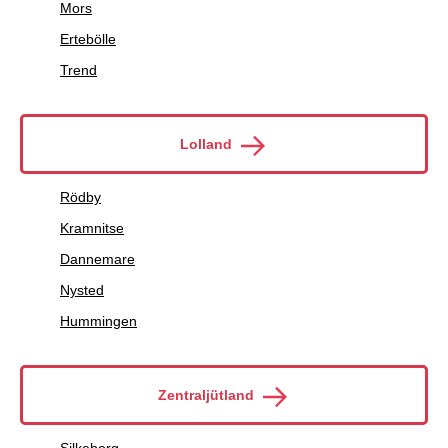
Mors
Ertebölle
Trend
Lolland
Rödby
Kramnitse
Dannemare
Nysted
Hummingen
Zentraljütland