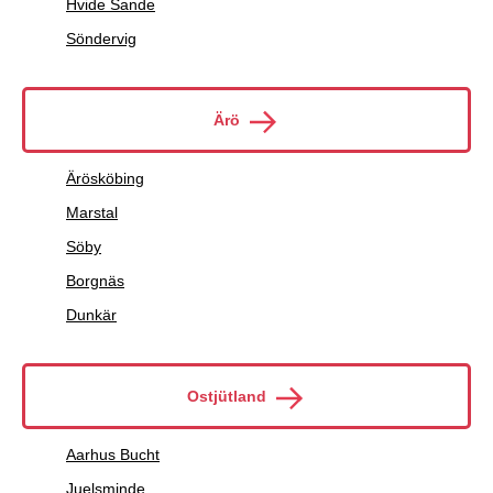
Hvide Sande
Söndervig
Ärö
Ärösköbing
Marstal
Söby
Borgnäs
Dunkär
Ostjütland
Aarhus Bucht
Juelsminde