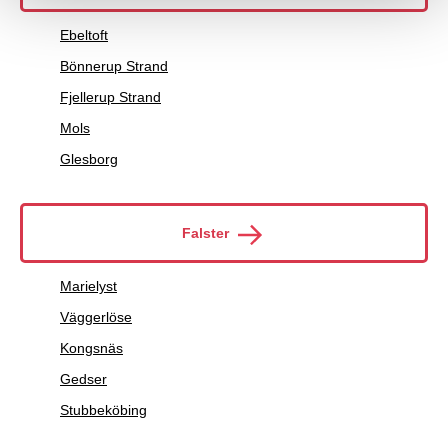
Ebeltoft
Bönnerup Strand
Fjellerup Strand
Mols
Glesborg
Falster
Marielyst
Väggerlöse
Kongsnäs
Gedser
Stubbeköbing