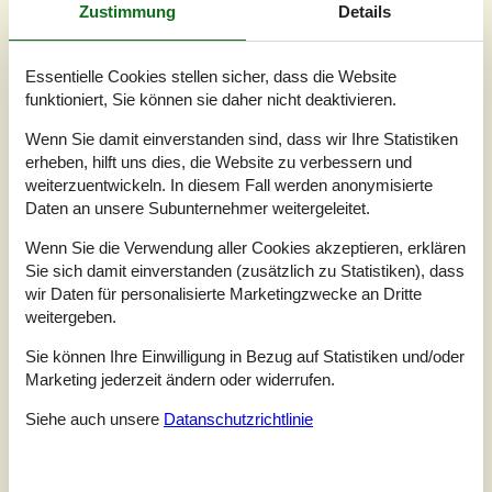
Zustimmung
Details
Essentielle Cookies stellen sicher, dass die Website
funktioniert, Sie können sie daher nicht deaktivieren.
Wenn Sie damit einverstanden sind, dass wir Ihre Statistiken
erheben, hilft uns dies, die Website zu verbessern und
weiterzuentwickeln. In diesem Fall werden anonymisierte
Daten an unsere Subunternehmer weitergeleitet.
7 Übernachtungen
Wenn Sie die Verwendung aller Cookies akzeptieren, erklären
Ab
EUR
406,-
Sie sich damit einverstanden (zusätzlich zu Statistiken), dass
wir Daten für personalisierte Marketingzwecke an Dritte
weitergeben.
Schlafzimmer
2
Haustiere
Nicht erlaubt
Sie können Ihre Einwilligung in Bezug auf Statistiken und/oder
Entfernung Wasser
1 km
Marketing jederzeit ändern oder widerrufen.
Wohnfläche
69 m²
Grundstück
234 m²
Siehe auch unsere
Datanschutzrichtlinie
Internet
Ja
Helle, einladende Innenräume und markante