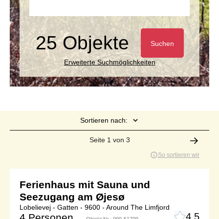
25 Objekte
Suchen
Erweiterte Suchmöglichkeiten
Sortieren nach:
Seite 1 von 3
So sortieren wir
Ferienhaus mit Sauna und
Seezugang am Øjesø
Lobelievej - Gatten - 9600 - Around The Limfjord
4,5
4 Personen
Objekt Nr.:
090-51709