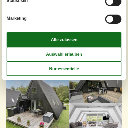
Statistiken
Wohnbereiche laden dazu ein, gemeinsame Zeit
miteinander zu verbringen...
Zu Favoriten hinzufügen
Marketing
Gemütliches Ferienhaus mit
Freizeitangeboten
Golfsvinget - Gatten - 9640 - Farsö
3,0
4 Personen
Objekt Nr.:
130-L50652