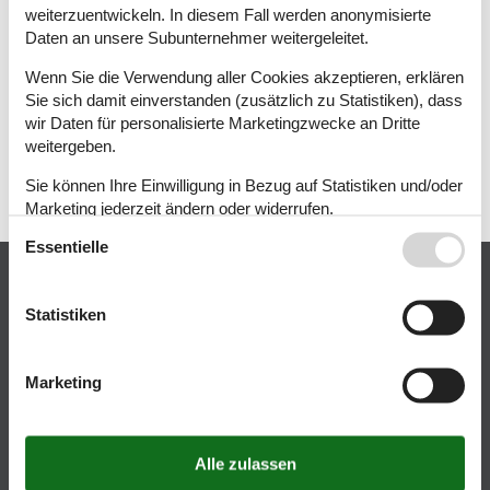
weiterzuentwickeln. In diesem Fall werden anonymisierte
Daten an unsere Subunternehmer weitergeleitet.
Wenn Sie die Verwendung aller Cookies akzeptieren, erklären
Verifizieren...
Sie sich damit einverstanden (zusätzlich zu Statistiken), dass
wir Daten für personalisierte Marketingzwecke an Dritte
Geschützt durch
ALTCHA
weitergeben.
Sie können Ihre Einwilligung in Bezug auf Statistiken und/oder
Anmelden
Abbestellen
Marketing jederzeit ändern oder widerrufen.
Essentielle
Siehe auch unsere
Datanschutzrichtlinie
Kundenservice
Statistiken
(+49) 322 2185 0000
info@danischeferienhauser.de
Marketing
Mail
Öffnungszeiten
Finden Sie uns