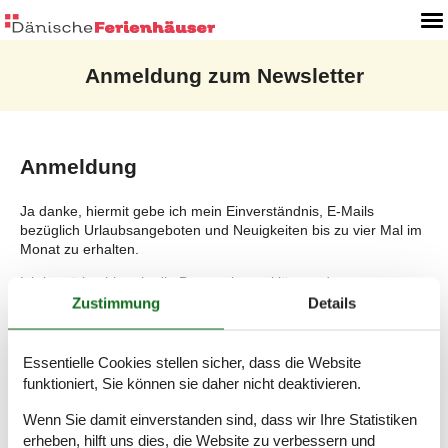
Anmeldung zum Newsletter
Anmeldung
Ja danke, hiermit gebe ich mein Einverständnis, E-Mails
bezüglich Urlaubsangeboten und Neuigkeiten bis zu vier Mal im
Monat zu erhalten.
Ich bestätige hiermit,
die Datenschutzerklärung der
DanischeFerienhauser.de
gelesen zu haben und akzeptiere
Zustimmung
Details
diese vollständig. Ich wurde ausreichend aufgeklärt, dass ich
jederzeit ohne Angabe von Gründen diese Zustimmung, sowie
die Einwilligung bezgl. der Verarbeitung meiner
Essentielle Cookies stellen sicher, dass die Website
personenbezogen Daten, widerrufen kann.
funktioniert, Sie können sie daher nicht deaktivieren.
Wenn Sie damit einverstanden sind, dass wir Ihre Statistiken
erheben, hilft uns dies, die Website zu verbessern und
E-Mail