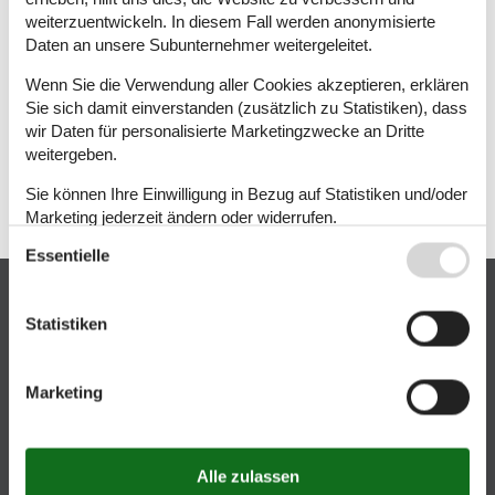
Suchergebnisse hat.
weiterzuentwickeln. In diesem Fall werden anonymisierte
Die Sortierung der angezeigten Angebote kann ferner durch die
von Nutzern ausgewählten Sortierpräferenzen (z.B. Relevanz,
Daten an unsere Subunternehmer weitergeleitet.
Preis, Rabatt, Bewertung des Hauses) beeinflusst werden.
Wenn Sie die Verwendung aller Cookies akzeptieren, erklären
Anhand aller genannten Suchkriterien werden die Angebote
Sie sich damit einverstanden (zusätzlich zu Statistiken), dass
dann in einer bestimmten Sortierfolge gelistet und mit einem
wir Daten für personalisierte Marketingzwecke an Dritte
Gesamtpreis für den Aufenthalt angezeigt.
weitergeben.
Diese Sortierung nach Relevanz ist unsere als Standard
Sie können Ihre Einwilligung in Bezug auf Statistiken und/oder
ausgewählte Sortierfolge.
Marketing jederzeit ändern oder widerrufen.
Essentielle
Siehe auch unsere
Datanschutzrichtlinie
Kundenservice
Statistiken
(+49) 322 2185 0000
info@danischeferienhauser.de
Marketing
Mail
Öffnungszeiten
Finden Sie uns