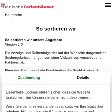
Hauptseite
So sortieren wir
So sortieren wir unsere Angebote
Version 1.0
Die Anzeige und Reihenfolge der auf der Webseite dargestellten
Suchergebnisse hängen von einer Vielzahl von verschiedenen
Faktoren ab.
Einer der Faktoren ist die Kombination der Suchkriterien, die
unsere Nutzer auf der Webseite eingeben. Diese Suchkriterien
Zustimmung
Details
umfassen Variablen wie Reiseziel, Reisezeitraum, Preis, Anzahl
der Gäste sowie Art, Ausstattung und Eigenschaften der
Unterkunft.
Essentielle Cookies stellen sicher, dass die Website
funktioniert, Sie können sie daher nicht deaktivieren.
Diese Website erhält von den Kooperationspartnern zudem eine
Provision. Die Provision ist ein wichtiger Faktor, der
Wenn Sie damit einverstanden sind, dass wir Ihre Statistiken
Auswirkungen auf die Anzeige und Reihenfolge der
erheben, hilft uns dies, die Website zu verbessern und