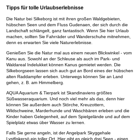
Tipps für tolle Urlaubserlebnisse
Die Natur bei Silkeborg ist mit ihren großen Waldgebieten,
hübschen Seen und dem Fluss Gudenaen, der sich durch die
Landschaft schlängelt, ganz fantastisch. Wenn Sie hier Urlaub
machen, sollten Sie Fahrräder und Wanderschuhe mitnehmen,
denn es erwarten Sie viele Naturerlebnisse.
Genießen Sie die Natur mal aus einem neuen Blickwinkel - vom
Kanu aus. Sowohl an der Schleuse als auch im Park- und
Waldareal Indelukket können Kanus gemietet werden. Die
Silkeborgseen lassen sich auch gut an Bord eines der hübschen
alten Raddampfer erleben. Unterwegs können Sie an Land
gehen, z. B. am Himmelberg.
AQUA Aquarium & Tierpark ist Skandinaviens größtes
Süßwasseraquarium. Und noch viel mehr als das, denn hier
können Sie außerdem auch Störche, Kreuzottern,
Wildschweine, Marderhunde und Waschbären erleben und die
Kinder haben Gelegenheit, auf dem Spielgelände und auf dem
Spielplatz etwas über Wasser zu lernen.
Falls Sie gerne angeln, ist der Angelpark Skyggehale
Lystfiskersö ein toller Ort. Hier gibt es gleich drei Seen - einen