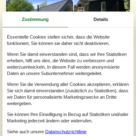
Zustimmung
Details
Essentielle Cookies stellen sicher, dass die Website
funktioniert, Sie können sie daher nicht deaktivieren.
Wenn Sie damit einverstanden sind, dass wir Ihre Statistiken
erheben, hilft uns dies, die Website zu verbessern und
7 Übernachtungen
weiterzuentwickeln. In diesem Fall werden anonymisierte
Ab
EUR
713,-
Daten an unsere Subunternehmer weitergeleitet.
Inkl. Endreinigung
Wenn Sie die Verwendung aller Cookies akzeptieren, erklären
Sie sich damit einverstanden (zusätzlich zu Statistiken), dass
Schlafzimmer
5
wir Daten für personalisierte Marketingzwecke an Dritte
Haustiere
2
weitergeben.
Entfernung Wasser
Unknown
Wohnfläche
120 m²
Sie können Ihre Einwilligung in Bezug auf Statistiken und/oder
Grundstück
960 m²
Marketing jederzeit ändern oder widerrufen.
Internet
Ja
Siehe auch unsere
Datanschutzrichtlinie