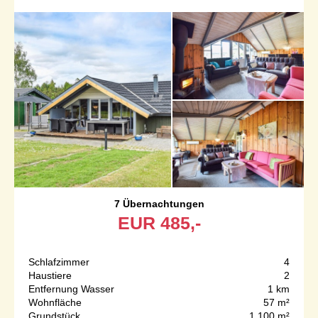
7 Übernachtungen
EUR
485,-
Schlafzimmer
4
Haustiere
2
Entfernung Wasser
1 km
Wohnfläche
57 m²
Grundstück
1.100 m²