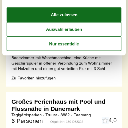
Wohnfläche
99 m²
Grundstück
956 m²
Internet
Ja
Gemütliches Blockhaus in landschaftlich schöner
Umgebung in der Nähe des Flusses Gudenåen. Das
Ferienhaus wurde 2021 mit neuer Küche und neuen
Fußböden renoviert. Das Haus hat Glasfaser-Internet als
ein optionales Extra.Das Haus hat ein großes
Badezimmer mit Waschmaschine, eine Küche mit
Geschirrspüler in offener Verbindung zum Wohnzimmer
mit Holzofen und einen gut verteilten Flur mit 3 Schl...
Zu Favoriten hinzufügen
Großes Ferienhaus mit Pool und
Flussnähe in Dänemark
Teglgårdsparken - Truust - 8882 - Faarvang
4,0
6 Personen
Objekt Nr.:
130-D82322