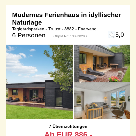
Modernes Ferienhaus in idyllischer
Naturlage
Teglgårdsparken - Truust - 8882 - Faarvang
5,0
6 Personen
Objekt Nr.:
130-D82008
7 Übernachtungen
Ab
EUR
886,-