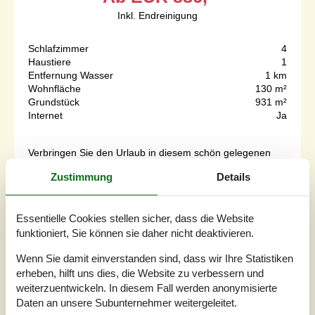
Inkl. Endreinigung
Schlafzimmer
4
Haustiere
1
Entfernung Wasser
1 km
Wohnfläche
130 m²
Grundstück
931 m²
Internet
Ja
Verbringen Sie den Urlaub in diesem schön gelegenen
Ferienhaus.Willkommen in diesem modernen und
Zustimmung
Details
komfortablen Haus, das Sie in idyllischer Lage nahe dem
Wald empfängt und sich besonders gut für einen
erholsamen Urlaub mit Aktivitäten in der Natur eignet. Die
Essentielle Cookies stellen sicher, dass die Website
hellen Räume mit ihrer wohnlichen Einrichtung machen
funktioniert, Sie können sie daher nicht deaktivieren.
das Haus zur idealen Basis, um hier mit der Familie zu
entspannen. Beim Entspannen...
Wenn Sie damit einverstanden sind, dass wir Ihre Statistiken
Zu Favoriten hinzufügen
erheben, hilft uns dies, die Website zu verbessern und
weiterzuentwickeln. In diesem Fall werden anonymisierte
Daten an unsere Subunternehmer weitergeleitet.