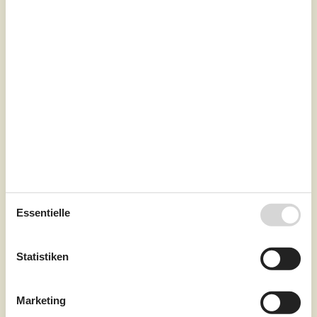
3,9
7 Personen
Objekt Nr.:
347-444072
Essentielle
7 Übernachtungen
Ab
EUR
524,-
Inkl. Endreinigung
Statistiken
Schlafzimmer
3
Marketing
Haustiere
2
Entfernung Wasser
Unknown