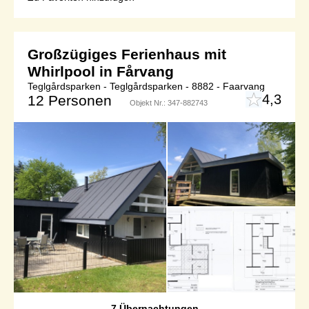
Großzügiges Ferienhaus mit
Whirlpool in Fårvang
Teglgårdsparken - Teglgårdsparken - 8882 - Faarvang
4,3
12 Personen
Objekt Nr.:
347-882743
7 Übernachtungen