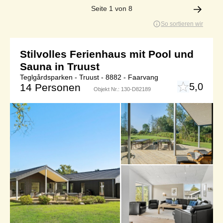
Seite 1 von 8
So sortieren wir
Stilvolles Ferienhaus mit Pool und
Sauna in Truust
Teglgårdsparken - Truust - 8882 - Faarvang
5,0
14 Personen
Objekt Nr.:
130-D82189