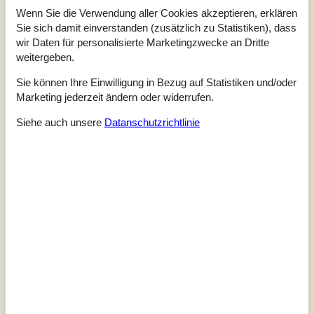
Gemütliches Ferienhaus mit Kamin
Wenn Sie die Verwendung aller Cookies akzeptieren, erklären
Sie sich damit einverstanden (zusätzlich zu Statistiken), dass
und Pool
wir Daten für personalisierte Marketingzwecke an Dritte
Teglgårdsparken - Truust - 8882 - Faarvang
3,8
weitergeben.
4 Personen
Objekt Nr.:
130-D82018
Sie können Ihre Einwilligung in Bezug auf Statistiken und/oder
Marketing jederzeit ändern oder widerrufen.
Siehe auch unsere
Datanschutzrichtlinie
7 Übernachtungen
Ab
EUR
259,-