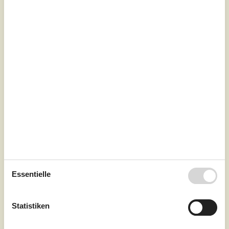
7 Übernachtungen
Ab
EUR
464,-
Essentielle
Inkl. Endreinigung
Schlafzimmer
2
Statistiken
Haustiere
1
Entfernung Wasser
250 m