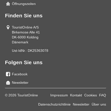
Mail
Öffnungszeiten
Finden Sie uns
TouristOnline A/S
Birkemose Alle 41
DK-6000
Kolding
Dänemark
Ust-IdNr.:
DK25363078
Folgen Sie uns
Facebook
Sie
Newsletter
uns
auf
© 2026 TouristOnline
Impressum
Kontakt
Cookies
FAQ
Facebook
Datenschutzrichtlinie
Newsletter
Über uns