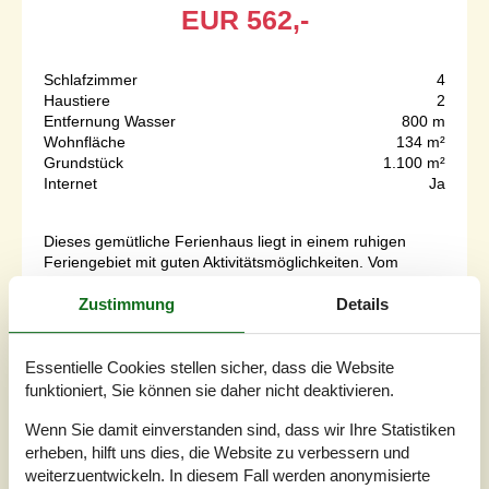
EUR
562,-
Schlafzimmer
4
Haustiere
2
Entfernung Wasser
800 m
Wohnfläche
134 m²
Grundstück
1.100 m²
Internet
Ja
Dieses gemütliche Ferienhaus liegt in einem ruhigen
Feriengebiet mit guten Aktivitätsmöglichkeiten. Vom
Grundstück aus ist das Wasser zu ahnen.Einrichtung Das
Zustimmung
Details
Ferienhaus eignet sich für 8 Personen. Die
Ferienunterkunft hat eine Wohnfläche von 134 m² und
wurde 1972 gebaut. 2009 wurde die Ferienunterkunft
renoviert. Es ist erlaubt 2 Haustiere mitzubringen. Die
Essentielle Cookies stellen sicher, dass die Website
Ferienunterkunft ist mit energies...
funktioniert, Sie können sie daher nicht deaktivieren.
Zu Favoriten hinzufügen
Wenn Sie damit einverstanden sind, dass wir Ihre Statistiken
erheben, hilft uns dies, die Website zu verbessern und
weiterzuentwickeln. In diesem Fall werden anonymisierte