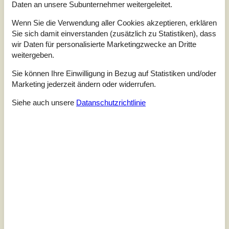
Daten an unsere Subunternehmer weitergeleitet.
Gemütliches Ferienhaus bei
Limfjord mit Dampfkabine
Wenn Sie die Verwendung aller Cookies akzeptieren, erklären
Sie sich damit einverstanden (zusätzlich zu Statistiken), dass
Hjaltesvej - Ertebölle - 9640 - Around The Limfjord
2,0
8 Personen
wir Daten für personalisierte Marketingzwecke an Dritte
Objekt Nr.:
090-08914
weitergeben.
Sie können Ihre Einwilligung in Bezug auf Statistiken und/oder
Marketing jederzeit ändern oder widerrufen.
Siehe auch unsere
Datanschutzrichtlinie
7 Übernachtungen
Ab
EUR
422,-