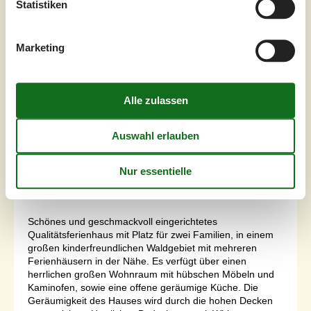
Statistiken
Marketing
7 Übernachtungen
Ab
EUR
470,-
Schlafzimmer
4
Haustiere
Nicht erlaubt
Entfernung Wasser
100 m
Wohnfläche
117 m²
Grundstück
1.250 m²
Internet
Ja
Schönes und geschmackvoll eingerichtetes
Qualitätsferienhaus mit Platz für zwei Familien, in einem
großen kinderfreundlichen Waldgebiet mit mehreren
Ferienhäusern in der Nähe. Es verfügt über einen
herrlichen großen Wohnraum mit hübschen Möbeln und
Kaminofen, sowie eine offene geräumige Küche. Die
Geräumigkeit des Hauses wird durch die hohen Decken