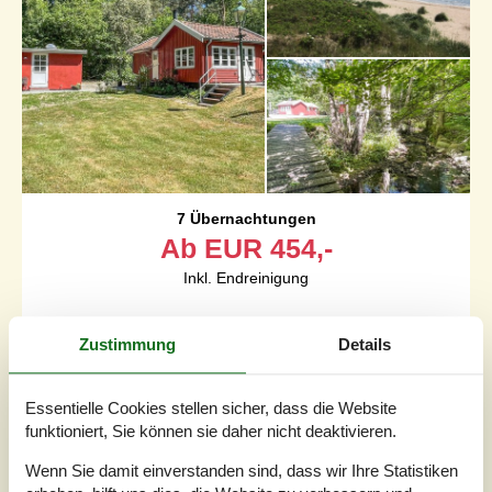
7 Übernachtungen
Ab
EUR
454,-
Inkl. Endreinigung
Schlafzimmer
2
Zustimmung
Details
Haustiere
Nicht erlaubt
Entfernung Wasser
450 m
Wohnfläche
52 m²
Essentielle Cookies stellen sicher, dass die Website
Grundstück
Unknown
funktioniert, Sie können sie daher nicht deaktivieren.
Internet
Ja
Wenn Sie damit einverstanden sind, dass wir Ihre Statistiken