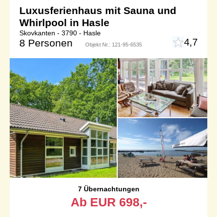
Luxusferienhaus mit Sauna und
Whirlpool in Hasle
Skovkanten - 3790 - Hasle
4,7
8 Personen
Objekt Nr.:
121-95-6535
7 Übernachtungen
Ab
EUR
698,-