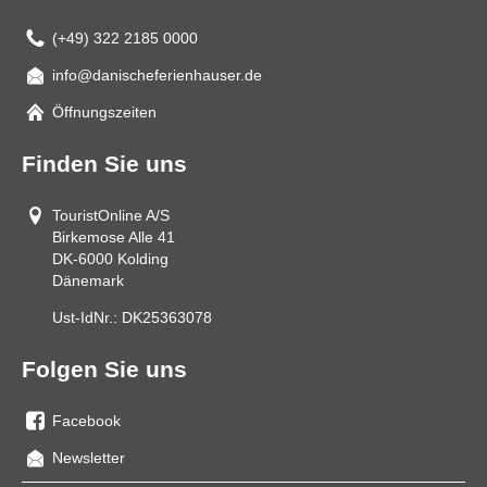
(+49) 322 2185 0000
info@danischeferienhauser.de
Mail
Öffnungszeiten
Finden Sie uns
TouristOnline A/S
Birkemose Alle 41
DK-6000
Kolding
Dänemark
Ust-IdNr.:
DK25363078
Folgen Sie uns
Facebook
Sie
Newsletter
uns