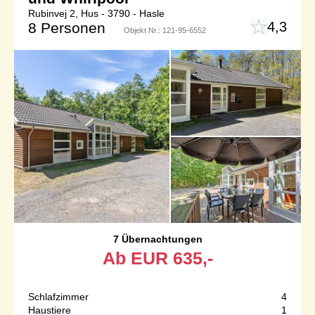
Rubinvej 2, Hus - 3790 - Hasle
4,3
8 Personen
Objekt Nr.:
121-95-6552
7 Übernachtungen
Ab
EUR
635,-
Schlafzimmer
4
Haustiere
1