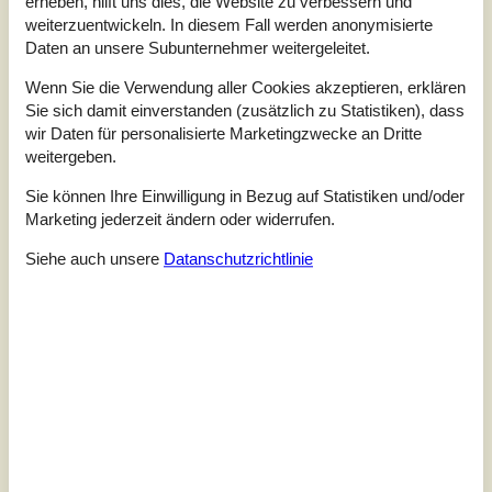
Charmantes Ferienhaus in einzigartiger im bezaubernden
erheben, hilft uns dies, die Website zu verbessern und
Wald zwischen Rønne und Hasle, 450 m vom schönen
weiterzuentwickeln. In diesem Fall werden anonymisierte
Sandstrand entfernt. Willkommen in diesem malerischen
Daten an unsere Subunternehmer weitergeleitet.
Ferienhaus, um dessen Grundstück sich das Flüsschen
Blykobbe Å windet. Es erwarten Sie Wildtiere, eine große
Wenn Sie die Verwendung aller Cookies akzeptieren, erklären
Spielwiese und eine Lagerfeuerstelle. Hier finden Sie
Sie sich damit einverstanden (zusätzlich zu Statistiken), dass
mehrere gemütliche Ecken, wo Gartenmöbel zum
wir Daten für personalisierte Marketingzwecke an Dritte
Entspannen und Sonne tanken e...
weitergeben.
Zu Favoriten hinzufügen
Sie können Ihre Einwilligung in Bezug auf Statistiken und/oder
Marketing jederzeit ändern oder widerrufen.
Siehe auch unsere
Datanschutzrichtlinie
Luxusferienhaus mit Meerblick und
Whirlpool
Hasle Marina - 3790 - Hasle
4,2
8 Personen
Objekt Nr.:
121-95-6507