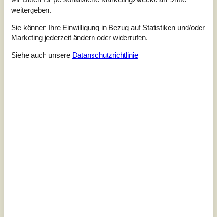
weitergeben.
Sie können Ihre Einwilligung in Bezug auf Statistiken und/oder
Marketing jederzeit ändern oder widerrufen.
Siehe auch unsere
Datanschutzrichtlinie
7 Übernachtungen
Ab
EUR
357,-
Inkl. Endreinigung
Schlafzimmer
2
Haustiere
1
Entfernung Wasser
400 m