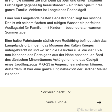
In Humble können Sie sich beim lustigen und unterhaltsamen
Fußballgolf gegenseitig herausfordern - ein tolles Spiel für die
ganze Familie. Anbieter ist Langelands Fodboldgolf.
Einer von Langelands besten Badestränden liegt bei Ristinge.
Der ist mit seinem flachen und ruhigen Wasser ein perfektes
Ausflugsziel für Familien mit Kindern - besonders an warmen
Sommertagen.
Eine halbe Fahrtstunde südlich von Rudköbing befindet sich das
Langelandsfort, in dem das Museum des Kalten Krieges
untergebracht ist und wo sich die Besucher u. a. die vier 150-
mm-Kanonen des Forts ganz aus der Nähe ansehen, an Bord
des dänischen Minenräumers Askö gehen und das Cockpit
eines Jagdflugzeugs MiG-23 in Augenschein nehmen können.
Außerdem ist hier eine ganze Originalsektion der Berliner Mauer
zu sehen.
Sortieren nach:
Seite 1 von 4
So sortieren wir