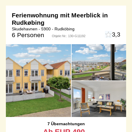
Ferienwohnung mit Meerblick in
Rudkøbing
Skudehavnen - 5900 - Rudköbing
3,3
6 Personen
Objekt Nr.:
130-G11192
7 Übernachtungen
Ab
EUR
490,-