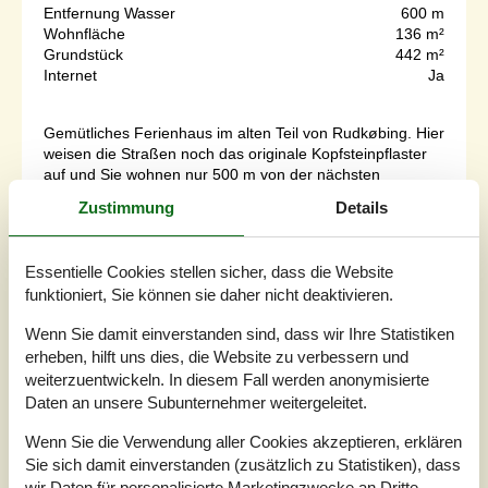
Entfernung Wasser
600 m
Wohnfläche
136 m²
Grundstück
442 m²
Internet
Ja
Gemütliches Ferienhaus im alten Teil von Rudkøbing. Hier
weisen die Straßen noch das originale Kopfsteinpflaster
auf und Sie wohnen nur 500 m von der nächsten
Einkaufsgelegenheit entfernt. 600 m sind es zum
Zustimmung
Details
Yachthafen, wo man die tollsten Sonnenuntergänge
beobachten kann. Der Bellevue Strand liegt 800 m vom
Ferienhaus entfernt. Vom Grundstück aus kommen Sie
Essentielle Cookies stellen sicher, dass die Website
auf die Havnegade, die die direkte...
funktioniert, Sie können sie daher nicht deaktivieren.
Zu Favoriten hinzufügen
Wenn Sie damit einverstanden sind, dass wir Ihre Statistiken
erheben, hilft uns dies, die Website zu verbessern und
weiterzuentwickeln. In diesem Fall werden anonymisierte
Gemütliches Ferienhaus nahe dem
Daten an unsere Subunternehmer weitergeleitet.
Meer in Rudkøbing
Wenn Sie die Verwendung aller Cookies akzeptieren, erklären
Brogade - 5900 - Rudköbing
Sie sich damit einverstanden (zusätzlich zu Statistiken), dass
4,0
4 Personen
Objekt Nr.:
130-G11226
wir Daten für personalisierte Marketingzwecke an Dritte