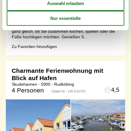
gemütliche Stadtreihenhaus mit großer Terrasse und
Garten.Willkommen in diesem schönen Ferienhaus, das
Sie auf zwei Etagen erwartet. Gemeinsam mit Ihrer
kleinen Familie können Sie hier entspannen und die
Möglichkeiten dieses geschmackvollen Hauses nutzen,
ganz gleich, ob Sie zusammen kochen, spielen oder die
Füße hochlegen möchten. Genießen S...
Zu Favoriten hinzufügen
Charmante Ferienwohnung mit
Blick auf Hafen
Skudehavnen - 5900 - Rudköbing
4,5
4 Personen
Objekt Nr.:
130-G10723