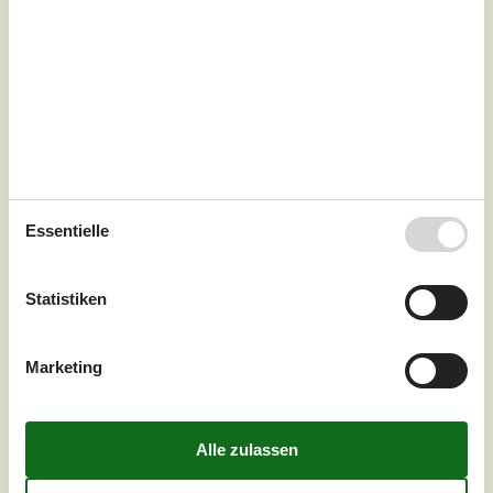
Essentielle
7 Übernachtungen
Ab
EUR
333,-
Statistiken
Schlafzimmer
2
Haustiere
1
Entfernung Wasser
400 m
Marketing
Wohnfläche
78 m²
Grundstück
224 m²
Internet
Ja
In zentraler Lage in Rudkøbing empfängt Sie dieses