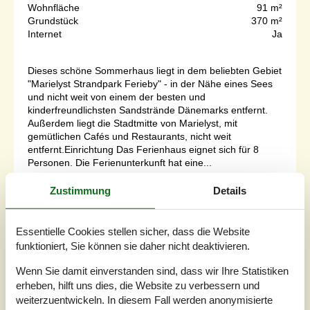
Wohnfläche
91 m²
Grundstück
370 m²
Internet
Ja
Dieses schöne Sommerhaus liegt in dem beliebten Gebiet
"Marielyst Strandpark Ferieby" - in der Nähe eines Sees
und nicht weit von einem der besten und
kinderfreundlichsten Sandstrände Dänemarks entfernt.
Außerdem liegt die Stadtmitte von Marielyst, mit
gemütlichen Cafés und Restaurants, nicht weit
entfernt.Einrichtung Das Ferienhaus eignet sich für 8
Personen. Die Ferienunterkunft hat eine...
Zu Favoriten hinzufügen
Zustimmung
Details
Essentielle Cookies stellen sicher, dass die Website
Großes Ferienhaus mit Pool nahe
funktioniert, Sie können sie daher nicht deaktivieren.
Marielyst
Wenn Sie damit einverstanden sind, dass wir Ihre Statistiken
Bøtøvej - Marielyst - 4873 - Väggerlöse
erheben, hilft uns dies, die Website zu verbessern und
4,6
20 Personen
Objekt Nr.:
121-82-1111
weiterzuentwickeln. In diesem Fall werden anonymisierte