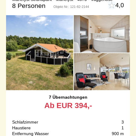
4,0
8 Personen
Objekt Nr.:
121-82-2144
7 Übernachtungen
Ab
EUR
394,-
Schlafzimmer
3
Haustiere
1
Entfernung Wasser
900 m