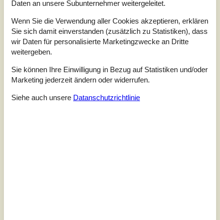
Daten an unsere Subunternehmer weitergeleitet.
Wenn Sie die Verwendung aller Cookies akzeptieren, erklären
Sie sich damit einverstanden (zusätzlich zu Statistiken), dass
wir Daten für personalisierte Marketingzwecke an Dritte
weitergeben.
Sie können Ihre Einwilligung in Bezug auf Statistiken und/oder
Marketing jederzeit ändern oder widerrufen.
Siehe auch unsere
Datanschutzrichtlinie
7 Übernachtungen
Ab
EUR
2.065,-
Inkl. Endreinigung
Schlafzimmer
10
Haustiere
Nicht erlaubt
Entfernung Wasser
200 m
Wohnfläche
433 m²
Grundstück
3.000 m²