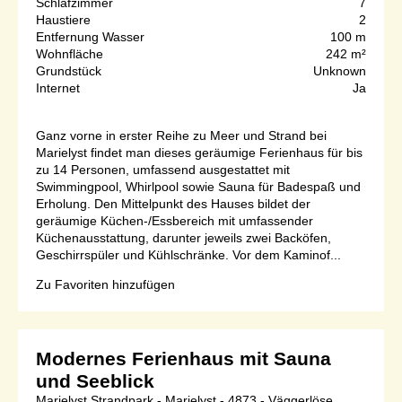
Schlafzimmer
7
Haustiere
2
Entfernung Wasser
100 m
Wohnfläche
242 m²
Grundstück
Unknown
Internet
Ja
Ganz vorne in erster Reihe zu Meer und Strand bei
Marielyst findet man dieses geräumige Ferienhaus für bis
zu 14 Personen, umfassend ausgestattet mit
Swimmingpool, Whirlpool sowie Sauna für Badespaß und
Erholung. Den Mittelpunkt des Hauses bildet der
geräumige Küchen-/Essbereich mit umfassender
Küchenausstattung, darunter jeweils zwei Backöfen,
Geschirrspüler und Kühlschränke. Vor dem Kaminof...
Zu Favoriten hinzufügen
Modernes Ferienhaus mit Sauna
und Seeblick
Marielyst Strandpark - Marielyst - 4873 - Väggerlöse