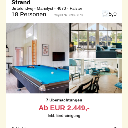
Strand
Bøtølundvej - Marielyst - 4873 - Falster
5,0
18 Personen
Objekt Nr.:
090-08785
7 Übernachtungen
Ab
EUR
2.449,-
Inkl. Endreinigung