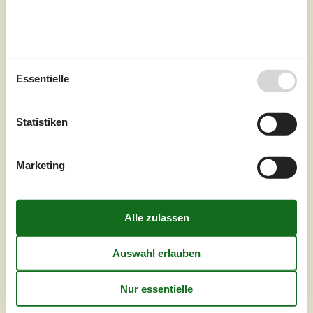
EinrichtungEingangsbereich mit Zugang zum
Badezimmer, Toilette, Waschbecken und Dusche,sowie
ein Schlafzimmer mit zwei Einzelbetten und großen
Schrankplatz. Am Ende des Flurs betreten Sie den hellen
Wohn/Küchenraum, wo die Küche alles enthält was das
Herz begehrt, während der Rest des Zimmers einen
Essentielle
Esstisch mit Stühlen und ein Schlafsofa enthält. Von der
Küche/Wohnraum, gibt es den Zugang zu...
Statistiken
Zu Favoriten hinzufügen
Marketing
Komfortables Ferienhaus mit
Whirlpool und Sauna
Alperosevej - Marielyst - 4873 - Väggerlöse
4,8
4 Personen
Objekt Nr.:
130-K14040