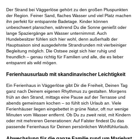
Der Strand bei Väggerlöse gehört zu den großen Pluspunkten
der Region. Feiner Sand, flaches Wasser und viel Platz machen
ihn perfekt für entspannte Badetage. Kinder können
unbeschwert planschen, während Du die Sonne genießt oder
lange Spaziergänge am Wasser unternimmst. Auch
Hundebesitzer fühlen sich hier wohl, denn außerhalb der
Hauptsaison sind ausgedehnte Strandrunden mit vierbeiniger
Begleitung möglich. Die Ostsee zeigt sich hier ruhig und
freundlich – genau richtig für Familien und alle, die es lieber
entspannt als wild mögen.
Ferienhausurlaub mit skandinavischer Leichtigkeit
Ein Ferienhaus in Väggerlöse gibt Dir die Freiheit, Deinen Tag
ganz nach Deinem eigenen Rhythmus zu gestalten. Morgens
früh an den Strand, mittags eine Pause auf der Terrasse und
abends gemeinsam kochen – so fühlt sich Urlaub an. Viele
Ferienhäuser liegen eingebettet in grüne Natur, oft nur wenige
Minuten vom Wasser entfernt. Ob Du zu zweit reist, mit Kindern
oder mit mehreren Generationen: Auf Falster findest Du das
passende Ferienhaus für Deinen persönlichen Wohlfühlurlaub.
Abwechslung für die ganze Familie rund um Marielyst