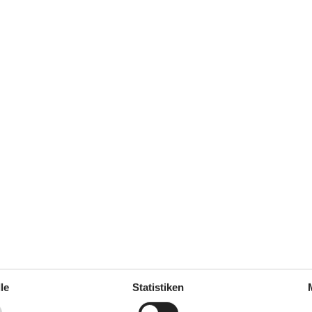
Sortieren nach:
Seite 1 von 493
Modernes Ferienhaus mit Sauna und Whir
Nøddevænget - Hejlsminde - 6094 - Hejls
6 Personen
Objekt Nr.:
121-61-6197
7 Übernachtungen
le
Statistiken
Schlafzimmer
3
Entfernung Wasser