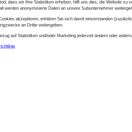
d, dass wir Ihre Statistiken erheben, hilft uns dies, die Website zu 
all werden anonymisierte Daten an unsere Subunternehmer weitergele
 berühmte Sønderstrand bietet ideale Bedingungen für lange Strandspa
okies akzeptieren, erklären Sie sich damit einverstanden (zusätzlich
 Inselhüpfen ein. Mit kurzen Fährverbindungen erreichst du Inseln w
tingzwecke an Dritte weitergeben.
Bezug auf Statistiken und/oder Marketing jederzeit ändern oder widerr
agen kombinieren
chtlinie
 zur dänischen Hauptstadt. Ferienorte wie Tisvildeleje, Gilleleje, D
 Gleichzeitig erreichst du Kopenhagen in weniger als einer Stunde mit d
vom Strand entfernt – bei DänischeFerienhäuser.de findest du Ferienhä
n auszuwählen und finde dein perfektes Ferienhaus an der dänischen
ihe. Wer frühzeitig bucht, profitiert von der größten Auswahl und fin