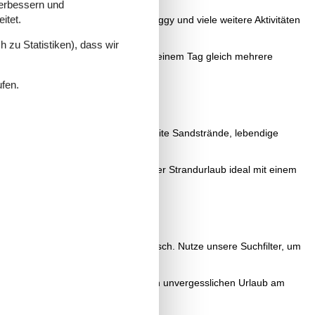
verbessern und
itet.
ziergänge, Strandsegeln, Kite-Buggy und viele weitere Aktivitäten
 zu Statistiken), dass wir
ie Lyø oder Avernakø und kannst an einem Tag gleich mehrere
ufen.
ronningmølle und Hornbæk bieten breite Sandstrände, lebendige
em Auto. So lässt sich ein erholsamer Strandurlaub ideal mit einem
user am Meer für jeden Urlaubswunsch. Nutze unsere Suchfilter, um
 Nordsee oder Ostsee.
det das passende Ferienhaus für einen unvergesslichen Urlaub am