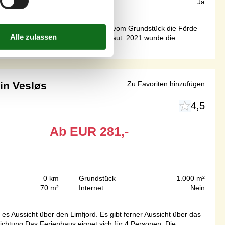
82 m²
Internet
Ja
d der Förde ”Hejls Nor”. Sie können vom Grundstück die Förde
fläche von 82 m² und wurde 1997 gebaut. 2021 wurde die
in Vesløs
Zu Favoriten hinzufügen
4,5
Ab
EUR
281,-
0 km
Grundstück
1.000 m²
70 m²
Internet
Nein
s Aussicht über den Limfjord. Es gibt ferner Aussicht über das
ichtung Das Ferienhaus eignet sich für 4 Personen. Die