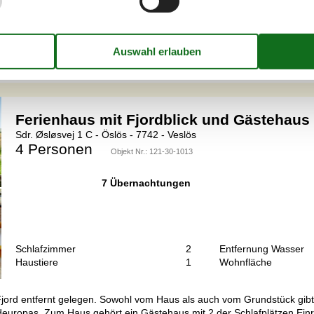
Haustiere
1
Wohnfläche
er Sackgasse in einem Ferienhausgebiet zwischen dem Kleinen Belt un
owie 1 Kleinkind bis zu 3 Jahren. Die Ferienunterkunft hat eine Wohn
Ferienhaus mit Fjordblick und Gästehaus 
Sdr. Øsløsvej 1 C - Öslös - 7742 - Veslös
4 Personen
Objekt Nr.:
121-30-1013
7 Übernachtungen
Schlafzimmer
2
Entfernung Wasser
Haustiere
1
Wohnfläche
ord entfernt gelegen. Sowohl vom Haus als auch vom Grundstück gibt e
rdeuropas. Zum Haus gehört ein Gästehaus mit 2 der Schlafplätzen.Einr