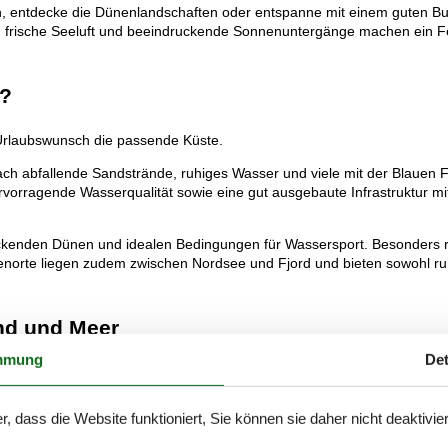
 entdecke die Dünenlandschaften oder entspanne mit einem guten Bu
, frische Seeluft und beeindruckende Sonnenuntergänge machen ein F
e?
Urlaubswunsch die passende Küste.
 Flach abfallende Sandstrände, ruhiges Wasser und viele mit der Blau
rvorragende Wasserqualität sowie eine gut ausgebaute Infrastruktur mit
ckenden Dünen und idealen Bedingungen für Wassersport. Besonders r
enorte liegen zudem zwischen Nordsee und Fjord und bieten sowohl ruh
and und Meer
mmung
Det
hier ist das Meer nie weit entfernt. Ob Bornholm, Rømø oder die Insel
r, dass die Website funktioniert, Sie können sie daher nicht deaktivie
ten und charmante Hafenorte. Die Insel verbindet Natur, Kultur und Er