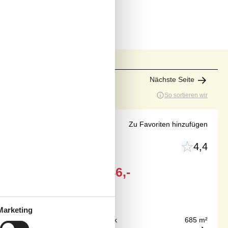
Nächste Seite
So sortieren wir
lpool
Zu Favoriten hinzufügen
4,4
Ab
EUR
446,-
Marketing
0 km
Grundstück
685 m²