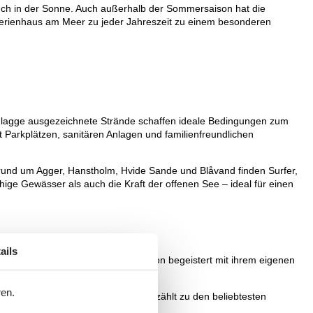
ch in der Sonne. Auch außerhalb der Sommersaison hat die
erienhaus am Meer zu jeder Jahreszeit zu einem besonderen
en Flagge ausgezeichnete Strände schaffen ideale Bedingungen zum
 Parkplätzen, sanitären Anlagen und familienfreundlichen
und um Agger, Hanstholm, Hvide Sande und Blåvand finden Surfer,
ige Gewässer als auch die Kraft der offenen See – ideal für einen
ails
n der Dänischen Südsee – jede Region begeistert mit ihrem eigenen
ren.
holung auf einzigartige Weise und zählt zu den beliebtesten