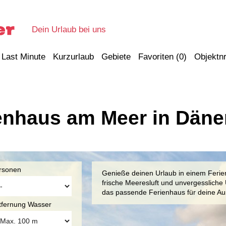
Dein Urlaub bei uns
Last Minute
Kurzurlaub
Gebiete
Favoriten (
0
)
Objektnr
enhaus am Meer in Dän
rsonen
Genieße deinen Urlaub in einem Feri
frische Meeresluft und unvergesslich
das passende Ferienhaus für deine Au
tfernung Wasser