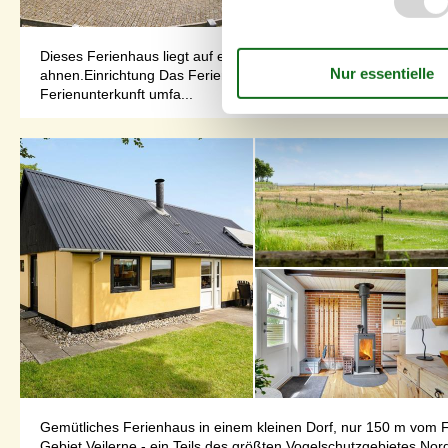
Dieses Ferienhaus liegt auf einem geneigten Grundstück in ein
ahnen.Einrichtung Das Ferienhaus eignet sich für 6 Personen s
Ferienunterkunft umfa...
Gemütliches Ferienhaus in einem kleinen Dorf, nur 150 m vom Fj
Gebiet Vejlerne - ein Teils des größten Vogelschutzgebietes No