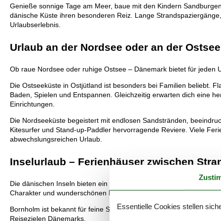
Genieße sonnige Tage am Meer, baue mit den Kindern Sandburgen,
dänische Küste ihren besonderen Reiz. Lange Strandspaziergänge
Urlaubserlebnis.
Urlaub an der Nordsee oder an der Ostse
Ob raue Nordsee oder ruhige Ostsee – Dänemark bietet für jeden 
Die Ostseeküste in Ostjütland ist besonders bei Familien beliebt.
Baden, Spielen und Entspannen. Gleichzeitig erwarten dich eine he
Einrichtungen.
Die Nordseeküste begeistert mit endlosen Sandstränden, beeindru
Kitesurfer und Stand-up-Paddler hervorragende Reviere. Viele Feri
abwechslungsreichen Urlaub.
Inselurlaub – Ferienhäuser zwischen Str
Zusti
Die dänischen Inseln bieten ein besonderes Urlaubserlebnis, denn 
Charakter und wunderschönen Küstenlandschaften.
Essentielle Cookies stellen siche
Bornholm ist bekannt für feine Sandstrände, beeindruckende Felsküs
Reisezielen Dänemarks.