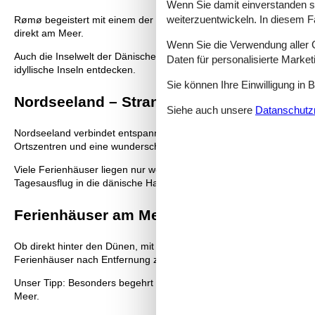
Wenn Sie damit einverstanden sin
weiterzuentwickeln. In diesem F
Rømø begeistert mit einem der breitesten Sandstrände Europas. Der
direkt am Meer.
Wenn Sie die Verwendung aller Co
Auch die Inselwelt der Dänischen Südsee rund um Faaborg lädt zum
Daten für personalisierte Marke
idyllische Inseln entdecken.
Sie können Ihre Einwilligung in 
Nordseeland – Strandurlaub und Kopenh
Siehe auch unsere
Datanschutzri
Nordseeland verbindet entspannte Urlaubstage am Meer mit der Nähe
Ortszentren und eine wunderschöne Küstenlandschaft.
Viele Ferienhäuser liegen nur wenige Schritte vom Strand entfernt.
Tagesausflug in die dänische Hauptstadt verbinden.
Ferienhäuser am Meer in Dänemark
Ob direkt hinter den Dünen, mit Meerblick oder nur wenige Meter 
Ferienhäuser nach Entfernung zum Strand, Ausstattung oder Regio
Unser Tipp: Besonders begehrt sind Ferienhäuser in erster Strandre
Meer.