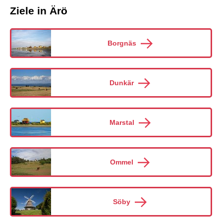
Ziele in Ärö
Borgnäs
Dunkär
Marstal
Ommel
Söby