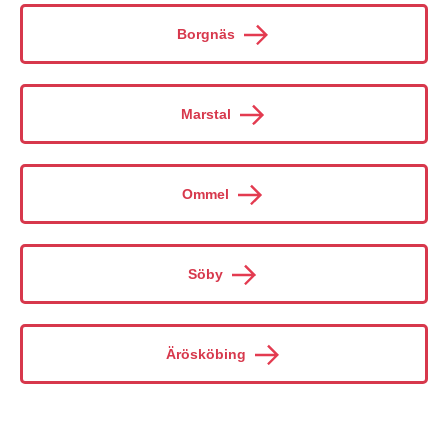
Borgnäs
Marstal
Ommel
Söby
Ärösköbing