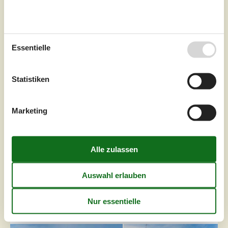
Wohnfläche
66 m²
Grundstück
80 m²
Internet
Nein
Willkommen drinnenMitten in der Kopfsteinpflaster-
Essentielle
Nørregade, wunderschön eingerahmt von Stockrosen und
historischem Charme, liegt das kleine Juwel Nørrehus.
Ein klassisches Fachwerkhaus mit einem feinen Gauben
Statistiken
und einem intimen, nach Süden ausgerichteten Innenhof,
in dem die Zeit etwas langsamer zu vergehen
scheint.Sobald du eintrittst, spürst du die Idylle und
Marketing
Gemütlichkeit – eine Atmosphäre...
Zu Favoriten hinzufügen
Ferienhaus mit Hafenblick und
Terrasse in Marstal
Dronningestræde - 5960 - Marstal
4,0
6 Personen
Objekt Nr.:
556-AE281