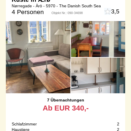
Nørregade - Ärö - 5970 - The Danish South Sea
3,5
4 Personen
Objekt Nr.:
090-34698
7 Übernachtungen
Ab
EUR
340,-
Schlafzimmer
2
Haustiere
2