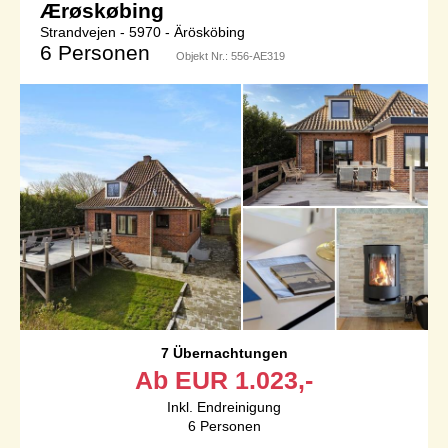
Ærøskøbing
Strandvejen - 5970 - Ärösköbing
6 Personen
Objekt Nr.:
556-AE319
7 Übernachtungen
Ab
EUR
1.023,-
Inkl. Endreinigung
6
Personen