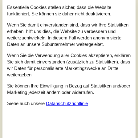
3,0
4 Personen
Objekt Nr.:
556-AE302
Essentielle Cookies stellen sicher, dass die Website
funktioniert, Sie können sie daher nicht deaktivieren.
Wenn Sie damit einverstanden sind, dass wir Ihre Statistiken
erheben, hilft uns dies, die Website zu verbessern und
weiterzuentwickeln. In diesem Fall werden anonymisierte
Daten an unsere Subunternehmer weitergeleitet.
Wenn Sie die Verwendung aller Cookies akzeptieren, erklären
Sie sich damit einverstanden (zusätzlich zu Statistiken), dass
wir Daten für personalisierte Marketingzwecke an Dritte
weitergeben.
Sie können Ihre Einwilligung in Bezug auf Statistiken und/oder
Marketing jederzeit ändern oder widerrufen.
7 Übernachtungen
Siehe auch unsere
Datanschutzrichtlinie
Ab
EUR
646,-
Inkl. Endreinigung
4
Personen
Schlafzimmer
2