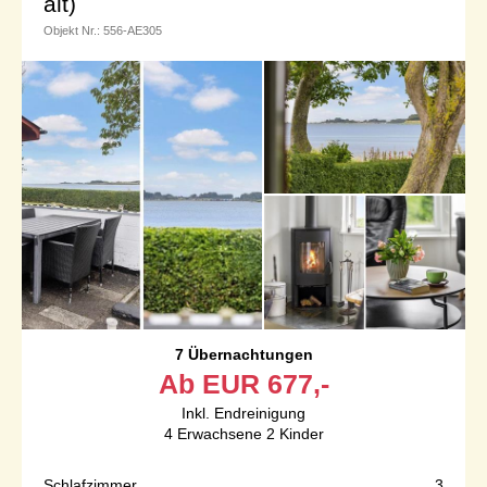
alt)
Objekt Nr.:
556-AE305
7 Übernachtungen
Ab
EUR
677,-
Inkl. Endreinigung
4
Erwachsene
2
Kinder
Schlafzimmer
3