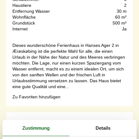
Haustiere
2
Entfernung Wasser
30 m
Wohnfläche
60 m²
Grundstück
500 m²
Internet
Ja
Dieses wunderschöne Ferienhaus in Hanses Ager 2 in
Ærøskøbing ist die perfekte Wahl für alle, die einen
Urlaub in der Nähe der Natur und des Meeres verbringen
möchten. Die Lage, nur einen kurzen Spaziergang vom
Wasser entfernt, macht es zu einem idealen Ort, um sich
von den sanften Wellen und der frischen Luft in
Urlaubsstimmung versetzen zu lassen. Das Haus bietet
eine gute Qualität und eine...
Zu Favoriten hinzufügen
Charmantes Stadthaus mit
Zustimmung
Details
Whirlpool und Meerblick
Smedegade - 5970 - Ärösköbing