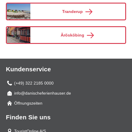
Tranderup
Ärösköbing
Kundenservice
(+49) 322 2185 0000
info@danischeferienhauser.de
Mail
Öffnungszeiten
Finden Sie uns
TouristOnline A/S