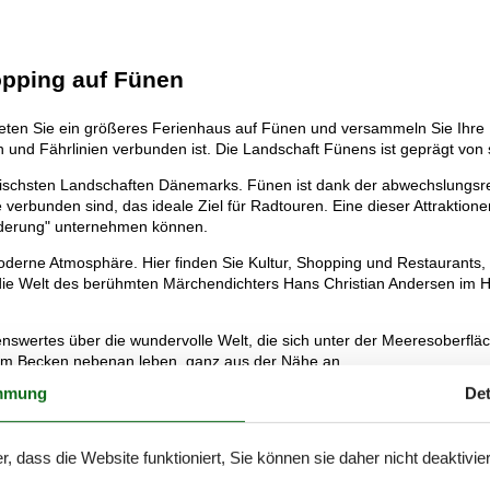
opping auf Fünen
ieten Sie ein größeres Ferienhaus auf Fünen und versammeln Sie Ihre 
 und Fährlinien verbunden ist. Die Landschaft Fünens ist geprägt von 
lischsten Landschaften Dänemarks. Fünen ist dank der abwechslungsr
ge verbunden sind, das ideale Ziel für Radtouren. Eine dieser Attrakti
nderung" unternehmen können.
 moderne Atmosphäre. Hier finden Sie Kultur, Shopping und Restauran
ie Welt des berühmten Märchendichters Hans Christian Andersen im H
enswertes über die wundervolle Welt, die sich unter der Meeresoberfläch
e im Becken nebenan leben, ganz aus der Nähe an.
mmung
Det
Komfort für alle und erkunden Sie die Sehenswürdigkeiten in der Umg
r, dass die Website funktioniert, Sie können sie daher nicht deaktivie