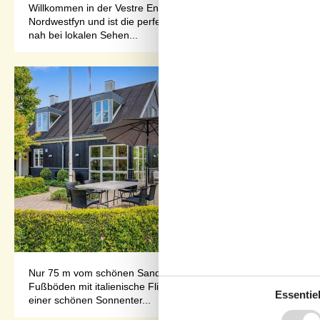
Willkommen in der Vestre Engvej 123, einer schönen Ferienwohn
Nordwestfyn und ist die perfekte Wahl für kleine Familien und 
nah bei lokalen Sehen...
Nur 75 m vom schönen Sandstrand entfernt liegt dieses phantas
Fußböden mit italienische Fliesen ausgelegt und im Obergesc
Essentiel
einer schönen Sonnenter...