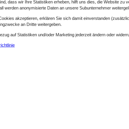
d, dass wir Ihre Statistiken erheben, hilft uns dies, die Website zu 
all werden anonymisierte Daten an unsere Subunternehmer weitergele
Sortieren nach:
okies akzeptieren, erklären Sie sich damit einverstanden (zusätzlich
tingzwecke an Dritte weitergeben.
Seite 1 von 128
Bezug auf Statistiken und/oder Marketing jederzeit ändern oder widerr
chtlinie
Ferienwohnung mit Terrasse nahe Strand
Vestre Engvej 123 st.tv. - 5400 - Bogense
4 Personen
Objekt Nr.:
128-FY369
7 Übernachtungen
Schlafzimmer
2
Entfernung Wasser
Haustiere
Nicht erlaubt
Wohnfläche