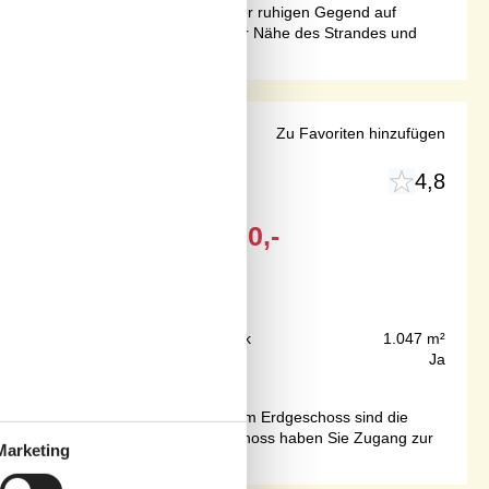
. Die Wohnung befindet sich in einer ruhigen Gegend auf
. Mit ihrer fantastischen Lage in der Nähe des Strandes und
ick und Whirlpool
Zu Favoriten hinzufügen
4,8
Ab
EUR
590,-
75 m
Grundstück
1.047 m²
120 m²
Internet
Ja
en und naturschönen Feriengebiet. Im Erdgeschoss sind die
böden aus Eichenholz. Vom Obergeschoss haben Sie Zugang zur
Marketing