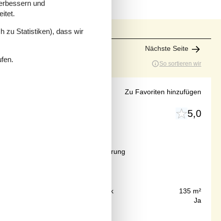
verbessern und
itet.
 zu Statistiken), dass wir
Nächste Seite
ufen.
So sortieren wir
 in Bogense
Zu Favoriten hinzufügen
5,0
Ab
EUR
500,-
Inkl. Endreinigung und Versicherung
4
Personen
150 m
Grundstück
135 m²
57 m²
Internet
Ja