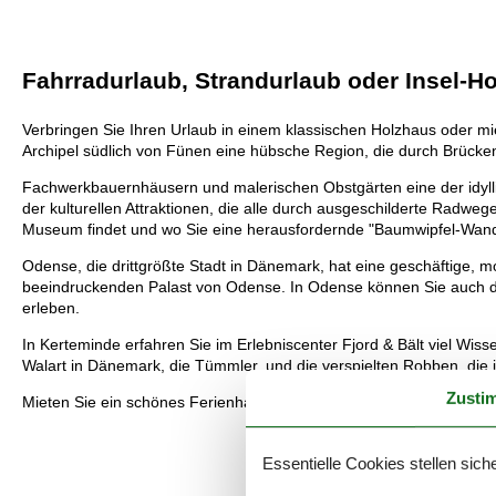
Fahrradurlaub, Strandurlaub oder Insel-H
Verbringen Sie Ihren Urlaub in einem klassischen Holzhaus oder m
Archipel südlich von Fünen eine hübsche Region, die durch Brücken
Fachwerkbauernhäusern und malerischen Obstgärten eine der idyl
der kulturellen Attraktionen, die alle durch ausgeschilderte Radwe
Museum findet und wo Sie eine herausfordernde "Baumwipfel-Wa
Odense, die drittgrößte Stadt in Dänemark, hat eine geschäftige,
beeindruckenden Palast von Odense. In Odense können Sie auch d
erleben.
In Kerteminde erfahren Sie im Erlebniscenter Fjord & Bält viel Wiss
Walart in Dänemark, die Tümmler, und die verspielten Robben, di
Zusti
Mieten Sie ein schönes Ferienhaus auf Fünen mit Pool, Sauna und 
Essentielle Cookies stellen siche