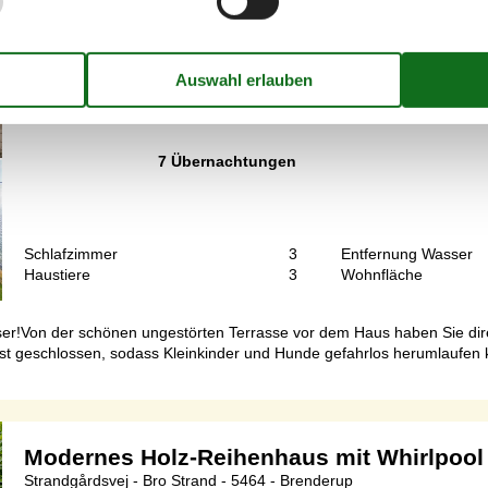
Ferienhaus mit Meerblick und Strandzug
Skårupøre Strandvej - Svendborg - 5881 - Skaarup
6 Personen
Objekt Nr.:
121-71-4010
7 Übernachtungen
Schlafzimmer
3
Entfernung Wasser
Haustiere
3
Wohnfläche
ser!Von der schönen ungestörten Terrasse vor dem Haus haben Sie dir
st geschlossen, sodass Kleinkinder und Hunde gefahrlos herumlaufen 
Modernes Holz-Reihenhaus mit Whirlpool
Strandgårdsvej - Bro Strand - 5464 - Brenderup