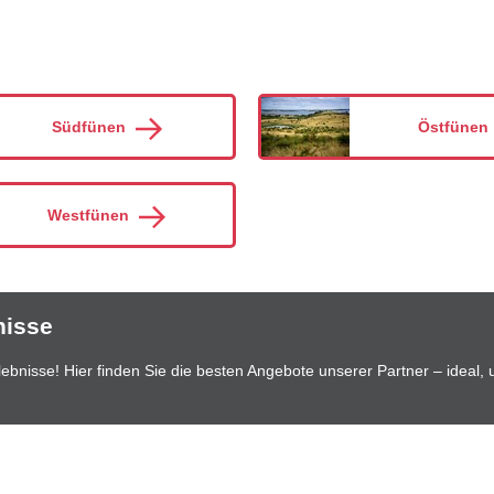
Südfünen
Östfünen
Westfünen
nisse
bnisse! Hier finden Sie die besten Angebote unserer Partner – ideal, 