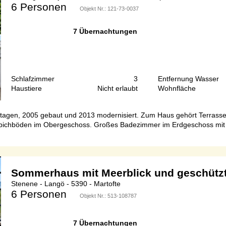
6 Personen
Objekt Nr.:
121-73-0037
7 Übernachtungen
Schlafzimmer
3
Entfernung Wasser
Haustiere
Nicht erlaubt
Wohnfläche
Etagen, 2005 gebaut und 2013 modernisiert. Zum Haus gehört Terrass
ppichböden im Obergeschoss. Großes Badezimmer im Erdgeschoss mit 
Sommerhaus mit Meerblick und geschützt
Stenene - Langö - 5390 - Martofte
6 Personen
Objekt Nr.:
513-108787
7 Übernachtungen