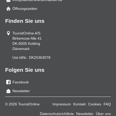
Mail
Öffnungszeiten
Finden Sie uns
TouristOnline A/S
Birkemose Alle 41
DK-6000
Kolding
Dänemark
Ust-IdNr.:
DK25363078
Folgen Sie uns
Facebook
Sie
Newsletter
uns
auf
© 2026 TouristOnline
Impressum
Kontakt
Cookies
FAQ
Facebook
Datenschutzrichtlinie
Newsletter
Über uns