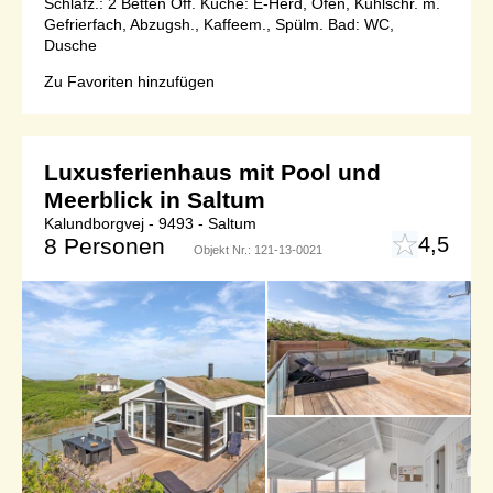
Schlafz.: 2 Betten Off. Küche: E-Herd, Ofen, Kühlschr. m.
Gefrierfach, Abzugsh., Kaffeem., Spülm. Bad: WC,
Dusche
Zu Favoriten hinzufügen
Luxusferienhaus mit Pool und
Meerblick in Saltum
Kalundborgvej - 9493 - Saltum
4,5
8 Personen
Objekt Nr.:
121-13-0021