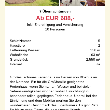
7 Übernachtungen
Ab
EUR
688,-
Inkl. Endreinigung und Versicherung
10
Personen
Schlafzimmer
5
Haustiere
2
Entfernung Wasser
950 m
Wohnfläche
163 m²
Grundstück
2.550 m²
Internet
Ja
Großes, schönes Ferienhaus im Herzen von Blokhus an
der Nordsee. Ein für die Großfamilie geeignetes
Ferienhaus, wenn Sie nah am Wasser und bei vielen
Sehenswürdigkeiten wohnen wollen.EinrichtungEin
besonders tolles, gepflegtes Ferienhaus. Überall bei der
Einrichtung und dem Mobiliar merken Sie den
wunderbaren Geschmack des Eigentümers. Es gibt Platz
für bis zu zehn Gäste, die gemeinsam Urlaub...