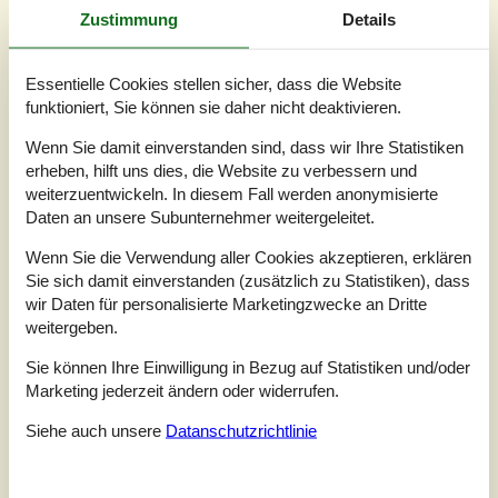
Die Lage im Ovesensvej trägt bei diesem großen und
Zustimmung
Details
stilvollen Ferienhaus zu einem ganz besonderen
Urlaubserlebnis bei. Der kleine Weg ist per PKW nur über
den Strand erreichbar. Lediglich 100 Meter trennen das
Essentielle Cookies stellen sicher, dass die Website
Mietobjekt von der Nordsee. Im Haus und auf der
funktioniert, Sie können sie daher nicht deaktivieren.
Terrasse werden Sie mit Meerblick
verwöhnt.EinrichtungBereits wenn Sie an den Strand
Wenn Sie damit einverstanden sind, dass wir Ihre Statistiken
hinunter fahren und das erste Mal nach dem
erheben, hilft uns dies, die Website zu verbessern und
Ovesensve...
weiterzuentwickeln. In diesem Fall werden anonymisierte
Daten an unsere Subunternehmer weitergeleitet.
Zu Favoriten hinzufügen
Wenn Sie die Verwendung aller Cookies akzeptieren, erklären
Sie sich damit einverstanden (zusätzlich zu Statistiken), dass
wir Daten für personalisierte Marketingzwecke an Dritte
Stilvolles Ferienhaus mit Wellness
weitergeben.
in Blokhus
Lyngbakkevej - 9492 - Blokhus
Sie können Ihre Einwilligung in Bezug auf Statistiken und/oder
4,8
13 Personen
Marketing jederzeit ändern oder widerrufen.
Objekt Nr.:
088-BL1777
Siehe auch unsere
Datanschutzrichtlinie