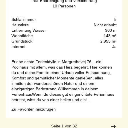
Inkl. Endreinigung und Versicherung
10
Personen
Schlafzimmer
5
Haustiere
Nicht erlaubt
Entfernung Wasser
900 m
Wohnfläche
148 m²
Grundstück
2.955 m²
Internet
Ja
Erlebe echte Ferienidylle in Margrethevej 76 – ein
Poolhaus mit allem, was das Herz begehrt. Hier können
du und deine Familie einen Urlaub voller Entspannung,
Komfort und gemütlicher Momente genießen, alles
inmitten der wunderschönen Natur und einem
einzigartigen Badestrand.Willkommen in deinem
FerienhausWenn du dieses gut eingerichtete Ferienhaus
betrittst, wirst du von einer hellen und einl...
Zu Favoriten hinzufügen
Seite 1 von 32