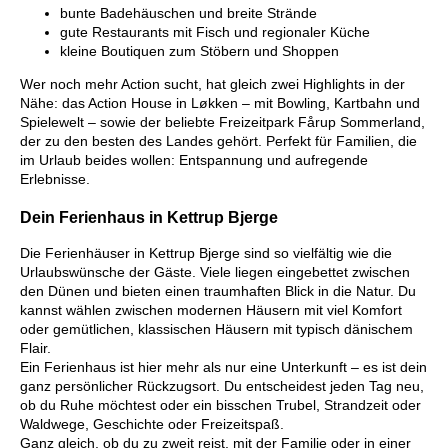
bunte Badehäuschen und breite Strände
gute Restaurants mit Fisch und regionaler Küche
kleine Boutiquen zum Stöbern und Shoppen
Wer noch mehr Action sucht, hat gleich zwei Highlights in der
Nähe: das Action House in Løkken – mit Bowling, Kartbahn und
Spielewelt – sowie der beliebte Freizeitpark Fårup Sommerland,
der zu den besten des Landes gehört. Perfekt für Familien, die
im Urlaub beides wollen: Entspannung und aufregende
Erlebnisse.
Dein Ferienhaus in Kettrup Bjerge
Die Ferienhäuser in Kettrup Bjerge sind so vielfältig wie die
Urlaubswünsche der Gäste. Viele liegen eingebettet zwischen
den Dünen und bieten einen traumhaften Blick in die Natur. Du
kannst wählen zwischen modernen Häusern mit viel Komfort
oder gemütlichen, klassischen Häusern mit typisch dänischem
Flair.
Ein Ferienhaus ist hier mehr als nur eine Unterkunft – es ist dein
ganz persönlicher Rückzugsort. Du entscheidest jeden Tag neu,
ob du Ruhe möchtest oder ein bisschen Trubel, Strandzeit oder
Waldwege, Geschichte oder Freizeitspaß.
Ganz gleich, ob du zu zweit reist, mit der Familie oder in einer