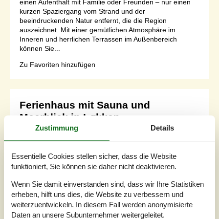
einen Aufenthalt mit Familie oder Freunden – nur einen
kurzen Spaziergang vom Strand und der
beeindruckenden Natur entfernt, die die Region
auszeichnet. Mit einer gemütlichen Atmosphäre im
Inneren und herrlichen Terrassen im Außenbereich
können Sie...
Zu Favoriten hinzufügen
Ferienhaus mit Sauna und
Meerblick in Løkken
Zustimmung
Details
Monasvej - Grönhöj Strand - 9480 - Lökken
8 Personen
davon 2 Kinder (0-11 Jahre
Essentielle Cookies stellen sicher, dass die Website
alt)
5,0
funktioniert, Sie können sie daher nicht deaktivieren.
Objekt Nr.:
160-D7898
Wenn Sie damit einverstanden sind, dass wir Ihre Statistiken
erheben, hilft uns dies, die Website zu verbessern und
weiterzuentwickeln. In diesem Fall werden anonymisierte
Daten an unsere Subunternehmer weitergeleitet.