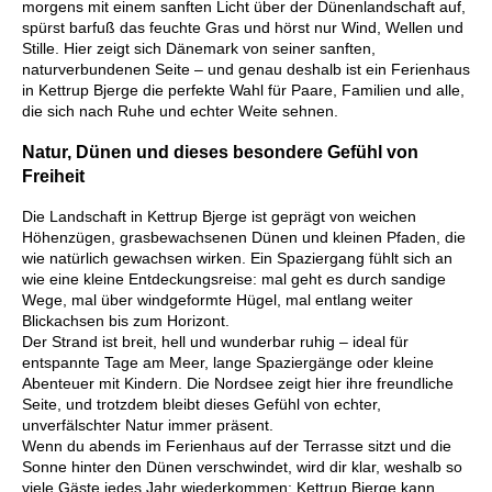
morgens mit einem sanften Licht über der Dünenlandschaft auf,
spürst barfuß das feuchte Gras und hörst nur Wind, Wellen und
Stille. Hier zeigt sich Dänemark von seiner sanften,
naturverbundenen Seite – und genau deshalb ist ein Ferienhaus
in Kettrup Bjerge die perfekte Wahl für Paare, Familien und alle,
die sich nach Ruhe und echter Weite sehnen.
Natur, Dünen und dieses besondere Gefühl von
Freiheit
Die Landschaft in Kettrup Bjerge ist geprägt von weichen
Höhenzügen, grasbewachsenen Dünen und kleinen Pfaden, die
wie natürlich gewachsen wirken. Ein Spaziergang fühlt sich an
wie eine kleine Entdeckungsreise: mal geht es durch sandige
Wege, mal über windgeformte Hügel, mal entlang weiter
Blickachsen bis zum Horizont.
Der Strand ist breit, hell und wunderbar ruhig – ideal für
entspannte Tage am Meer, lange Spaziergänge oder kleine
Abenteuer mit Kindern. Die Nordsee zeigt hier ihre freundliche
Seite, und trotzdem bleibt dieses Gefühl von echter,
unverfälschter Natur immer präsent.
Wenn du abends im Ferienhaus auf der Terrasse sitzt und die
Sonne hinter den Dünen verschwindet, wird dir klar, weshalb so
viele Gäste jedes Jahr wiederkommen: Kettrup Bjerge kann