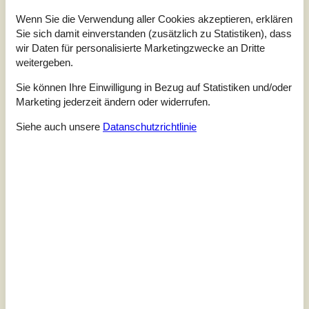
Wenn Sie die Verwendung aller Cookies akzeptieren, erklären
Sie sich damit einverstanden (zusätzlich zu Statistiken), dass
wir Daten für personalisierte Marketingzwecke an Dritte
weitergeben.
Sie können Ihre Einwilligung in Bezug auf Statistiken und/oder
Marketing jederzeit ändern oder widerrufen.
Siehe auch unsere
Datanschutzrichtlinie
7 Übernachtungen
Ab
EUR
1.136,-
Inkl. Endreinigung
Schlafzimmer
4
Haustiere
Nicht erlaubt
Entfernung Wasser
310 m
Wohnfläche
146 m²
Grundstück
2.500 m²
Internet
Ja
Willkommen in diesem hellen und einladenden