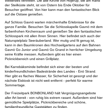
Welterbes vertreten. Die alte Kirche von Höjerup, die am Rand
der Steilküste steht, ist von Ostern bis Ende Oktober für
Besucher geöffnet. Von hier kann man den fantastischen Blick
auf die Ostsee genießen.
Auf Schloss Gavnö warten märchenhafte Erlebnisse für die
ganze Familie. Besuchen Sie die Schlosskapelle Gavnö mit dem
farbenfrohen Kirchenraum und genießen Sie den fantastischen
Schlosspark mit allen Ihren Sinnen. Hier befindet sich auch der
Naturspielplatz Seeräuberland. Wer mutig und fit genug ist,
kann in den Baumkronen des Hochseilgartens auf den Bahnen
Gavnö Go Junior und Gavnö Go Grand in herrlicher Umgebung
seine Kräfte messen. Außerdem gibt es hier einen
Picknickbereich und einen Grillplatz.
Bei Karrebäksminde befindet sich einer der besten und
kinderfreundlichsten Badestrände des Landes - Enö Strand.
Hier gibt es flaches Wasser, für Sicherheit ist gesorgt und der
nächste Eiskiosk ist nicht weit entfernt - perfekt für warme
Sommertage.
Der Freizeitpark BONBONLAND hält Vergnügungsangebote
aller Art bereit - von ruhig bis extrem rasant. Außerdem sind hier
gemütliche Spielplätze, Picknickbereiche und schöne,
familienfreundliche Gaststätten zu finden.