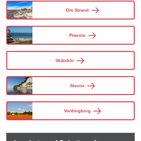
Ore Strand
Praesto
Skälskör
Stevns
Vordingborg