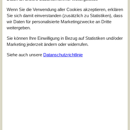
Wenn Sie die Verwendung aller Cookies akzeptieren, erklären
Sie sich damit einverstanden (zusätzlich zu Statistiken), dass
wir Daten für personalisierte Marketingzwecke an Dritte
weitergeben.
7 Übernachtungen
Sie können Ihre Einwilligung in Bezug auf Statistiken und/oder
Ab
EUR
705,-
Marketing jederzeit ändern oder widerrufen.
Inkl. Endreinigung und Versicherung
Siehe auch unsere
Datanschutzrichtlinie
6
Personen
Schlafzimmer
3
Haustiere
1
Entfernung Wasser
500 m
Wohnfläche
74 m²
Grundstück
1.007 m²
Internet
Ja
Das Haus empfängt Sie mit einem Eingangsbereich und
einer ansprechenden Küche, in der ein Geschirrspüler,
ein Herd mit Backofen, eine Mikrowelle, ein Kühl- und