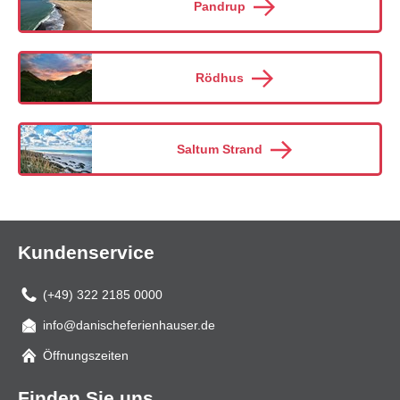
Pandrup
Rödhus
Saltum Strand
Kundenservice
(+49) 322 2185 0000
info@danischeferienhauser.de
Mail
Öffnungszeiten
Finden Sie uns