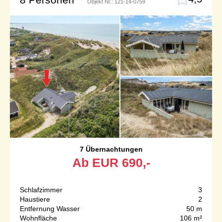
Objekt Nr.:
121-14-0759
7 Übernachtungen
Ab
EUR
690,-
Schlafzimmer
3
Haustiere
2
Entfernung Wasser
50 m
Wohnfläche
106 m²