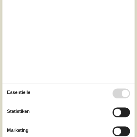
7 Übernachtungen
Ab
EUR
1.204,-
Schlafzimmer
3
Haustiere
Nicht erlaubt
Entfernung Wasser
50 m
Wohnfläche
110 m²
Essentielle
Grundstück
1.200 m²
Internet
Ja
Statistiken
Eines der best gelegenen Ferienhäuser in Blokhus finden
Sie hier! Das schöne Haus tritt hell und freundlich hervor
und liegt nur 50 m vom Strand entfernt, direkt hinter den
Marketing
Dünen.Einrichtung Das Ferienhaus eignet sich für 8