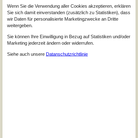
Wenn Sie die Verwendung aller Cookies akzeptieren, erklären
Sie sich damit einverstanden (zusätzlich zu Statistiken), dass
wir Daten für personalisierte Marketingzwecke an Dritte
weitergeben.
Sie können Ihre Einwilligung in Bezug auf Statistiken und/oder
Marketing jederzeit ändern oder widerrufen.
Siehe auch unsere
Datanschutzrichtlinie
7 Übernachtungen
Ab
EUR
1.047,-
Schlafzimmer
3
Haustiere
2
Entfernung Wasser
50 m
Wohnfläche
90 m²
Grundstück
Unknown
Internet
Ja