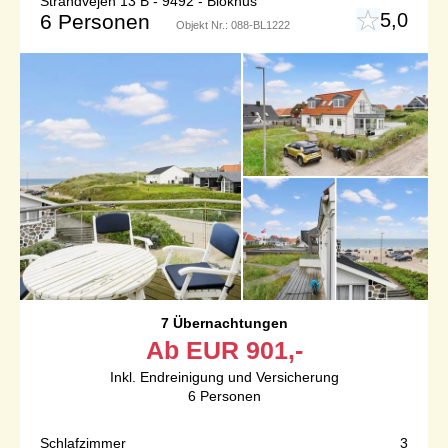
Strandvejen 13 B - 9492 - Blokhus
5,0
6 Personen
Objekt Nr.:
088-BL1222
7 Übernachtungen
Ab
EUR
901,-
Inkl. Endreinigung und Versicherung
6
Personen
Schlafzimmer
3