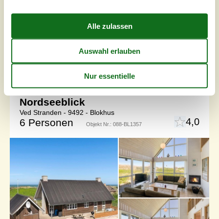
Personen. 2 der Schlafplätze eignen sich jedoch nur für
größere Kinder (4-11 Jahre). Die Ferienunterkunft hat
eine Wohnfläche von 110 m² und wurde 1993 gebaut.
Haustiere...
Zu Favoriten hinzufügen
Architektonisches Ferienhaus mit
Nordseeblick
Ved Stranden - 9492 - Blokhus
4,0
6 Personen
Objekt Nr.:
088-BL1357