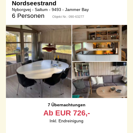
Nordseestrand
Nyborgvej - Saltum - 9493 - Jammer Bay
6 Personen
Objekt Nr.:
090-63277
7 Übernachtungen
Ab
EUR
726,-
Inkl. Endreinigung