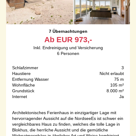
7 Übernachtungen
Ab
EUR
973,-
Inkl. Endreinigung und Versicherung
6
Personen
Schlafzimmer
3
Haustiere
Nicht erlaubt
Entfernung Wasser
75 m
Wohnfläche
105 m²
Grundstück
8.000 m²
Internet
Ja
Architektonisches Ferienhaus in einzigartiger Lage mit
hervorragender Aussicht auf die NordseeEs ist schwer ein
vergleichbares Haus zu finden, welches die tolle Lage in
Blokhus, die herrliche Aussicht und die gemütliche
Wohnatmosphäre in ähnlicher Art und Weise kombiniert.