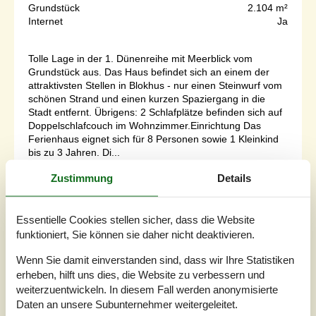
Grundstück
2.104 m²
Internet
Ja
Tolle Lage in der 1. Dünenreihe mit Meerblick vom
Grundstück aus. Das Haus befindet sich an einem der
attraktivsten Stellen in Blokhus - nur einen Steinwurf vom
schönen Strand und einen kurzen Spaziergang in die
Stadt entfernt. Übrigens: 2 Schlafplätze befinden sich auf
Doppelschlafcouch im Wohnzimmer.Einrichtung Das
Ferienhaus eignet sich für 8 Personen sowie 1 Kleinkind
bis zu 3 Jahren. Di...
Zu Favoriten hinzufügen
Zustimmung
Details
Essentielle Cookies stellen sicher, dass die Website
Ferienhaus mit Meerblick und
funktioniert, Sie können sie daher nicht deaktivieren.
Sauna in Jammer Bay
Wenn Sie damit einverstanden sind, dass wir Ihre Statistiken
Ovesensvej - Blokhus - 9492 - Jammer Bay
erheben, hilft uns dies, die Website zu verbessern und
3,0
6 Personen
Objekt Nr.:
090-19835
weiterzuentwickeln. In diesem Fall werden anonymisierte
Daten an unsere Subunternehmer weitergeleitet.