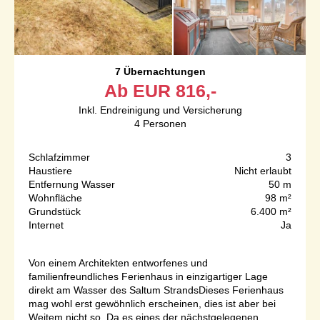
7 Übernachtungen
Ab
EUR
816,-
Inkl. Endreinigung und Versicherung
4
Personen
Schlafzimmer
3
Haustiere
Nicht erlaubt
Entfernung Wasser
50 m
Wohnfläche
98 m²
Grundstück
6.400 m²
Internet
Ja
Von einem Architekten entworfenes und
familienfreundliches Ferienhaus in einzigartiger Lage
direkt am Wasser des Saltum StrandsDieses Ferienhaus
mag wohl erst gewöhnlich erscheinen, dies ist aber bei
Weitem nicht so. Da es eines der nächstgelegenen