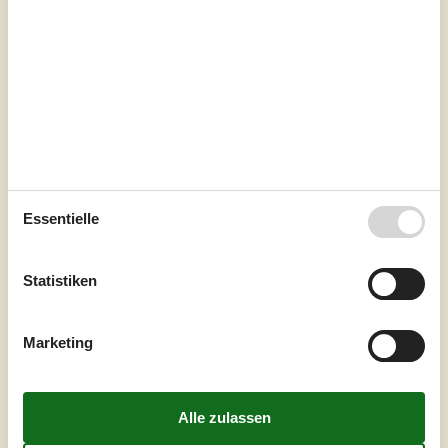
Internet
Ja
Die Lage im Ovesensvej trägt bei diesem großen und
stilvollen Ferienhaus zu einem ganz besonderen
Urlaubserlebnis bei. Der kleine Weg ist per PKW nur über
den Strand erreichbar. Lediglich 100 Meter trennen das
Mietobjekt von der Nordsee. Im Haus und auf der
Terrasse werden Sie mit Meerblick
verwöhnt.EinrichtungBereits wenn Sie an den Strand
hinunter fahren und das erste Mal nach dem
Ovesensve...
Essentielle
Zu Favoriten hinzufügen
Statistiken
Neues Ferienhaus mit Meerblick in
Marketing
Grønhøj
Hildavej - Grönhöj - 9480 - Lökken
4,7
10 Personen
Objekt Nr.:
121-12-0525