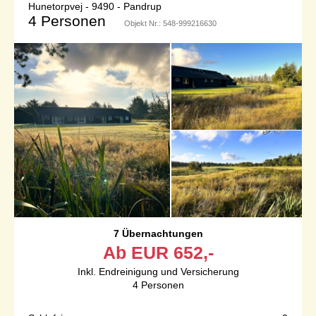
Hunetorpvej - 9490 - Pandrup
4 Personen
Objekt Nr.:
548-999216630
7 Übernachtungen
Ab
EUR
652,-
Inkl. Endreinigung und Versicherung
4
Personen