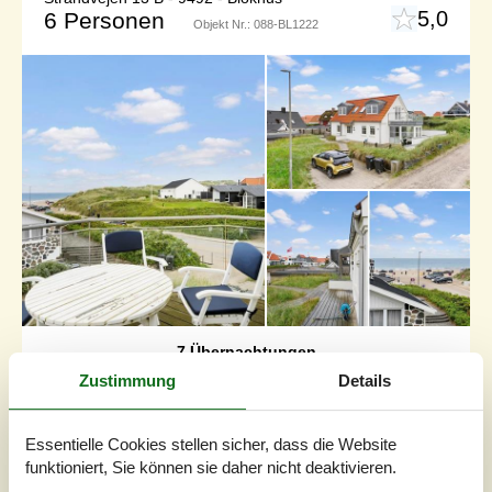
5,0
6 Personen
Objekt Nr.:
088-BL1222
7 Übernachtungen
Ab
EUR
901,-
Zustimmung
Details
Inkl. Endreinigung und Versicherung
6
Personen
Essentielle Cookies stellen sicher, dass die Website
funktioniert, Sie können sie daher nicht deaktivieren.
Schlafzimmer
3