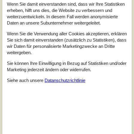
Haustiere
2
Wenn Sie damit einverstanden sind, dass wir Ihre Statistiken
Entfernung Wasser
40 m
erheben, hilft uns dies, die Website zu verbessern und
Wohnfläche
127 m²
weiterzuentwickeln. In diesem Fall werden anonymisierte
Grundstück
432 m²
Daten an unsere Subunternehmer weitergeleitet.
Internet
Ja
Wenn Sie die Verwendung aller Cookies akzeptieren, erklären
Sie sich damit einverstanden (zusätzlich zu Statistiken), dass
Dieses Ferienhaus auf der Strandvejen 13B bietet eine
wir Daten für personalisierte Marketingzwecke an Dritte
fantastische Lage, die deine Urlaubsträume wahr werden
weitergeben.
lässt. Mit einer super zentralen Lage im Herzen von
Blokhus, nur 50 Meter vom Strand und 75 Meter von den
Sie können Ihre Einwilligung in Bezug auf Statistiken und/oder
gemütlichen Restaurants der Stadt entfernt, kannst du
Marketing jederzeit ändern oder widerrufen.
dich auf einen Urlaub freuen, bei dem du alles, was die
Stadt und die Küste zu bieten haben, direkt vor der Tür
Siehe auch unsere
Datanschutzrichtlinie
hast. Und als...
Zu Favoriten hinzufügen
Ferienhaus mit Sauna und
Whirlpool am Meer
Bondagervej - 9493 - Saltum