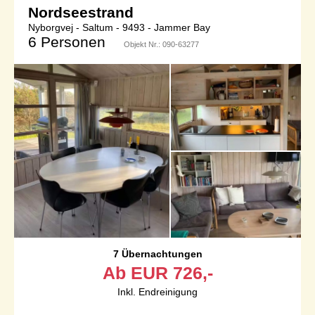
Nordseestrand
Nyborgvej - Saltum - 9493 - Jammer Bay
6 Personen
Objekt Nr.:
090-63277
7 Übernachtungen
Ab
EUR
726,-
Inkl. Endreinigung