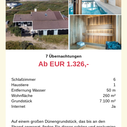
7 Übernachtungen
Ab
EUR
1.326,-
Schlafzimmer
6
Haustiere
1
Entfernung Wasser
50 m
Wohnfläche
260 m²
Grundstück
7.100 m²
Internet
Ja
Auf einem großen Dünengrundstück, das bis an den
Strand angrenzt, finden Sie dieses schöne und geräumige