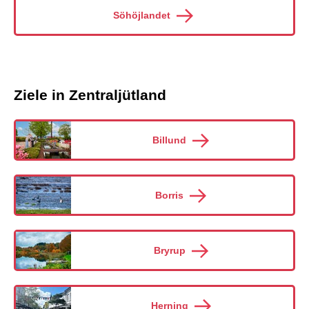
Söhöjlandet
Ziele in Zentraljütland
Billund
Borris
Bryrup
Herning