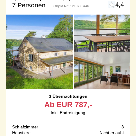
4,4
7 Personen
Objekt Nr.:
121-60-0446
3 Übernachtungen
Ab
EUR
787,-
Inkl. Endreinigung
Schlafzimmer
3
Haustiere
Nicht erlaubt