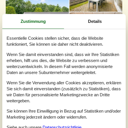
Zustimmung
Details
Essentielle Cookies stellen sicher, dass die Website
funktioniert, Sie können sie daher nicht deaktivieren.
3 Übernachtungen
Wenn Sie damit einverstanden sind, dass wir Ihre Statistiken
Ab
EUR
508,-
erheben, hilft uns dies, die Website zu verbessern und
weiterzuentwickeln. In diesem Fall werden anonymisierte
Inkl. Endreinigung
Daten an unsere Subunternehmer weitergeleitet.
Wenn Sie die Verwendung aller Cookies akzeptieren, erklären
Schlafzimmer
3
Haustiere
Nicht erlaubt
Sie sich damit einverstanden (zusätzlich zu Statistiken), dass
Entfernung Wasser
40 km
wir Daten für personalisierte Marketingzwecke an Dritte
Wohnfläche
111 m²
weitergeben.
Grundstück
970 m²
Internet
Ja
Sie können Ihre Einwilligung in Bezug auf Statistiken und/oder
Marketing jederzeit ändern oder widerrufen.
Ferienhaus im naturschönen und familienfreundlichen
Siehe auch unsere
Datanschutzrichtlinie