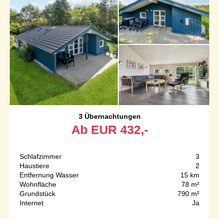
3 Übernachtungen
Ab
EUR
432,-
Schlafzimmer
3
Haustiere
2
Entfernung Wasser
15 km
Wohnfläche
78 m²
Grundstück
790 m²
Internet
Ja