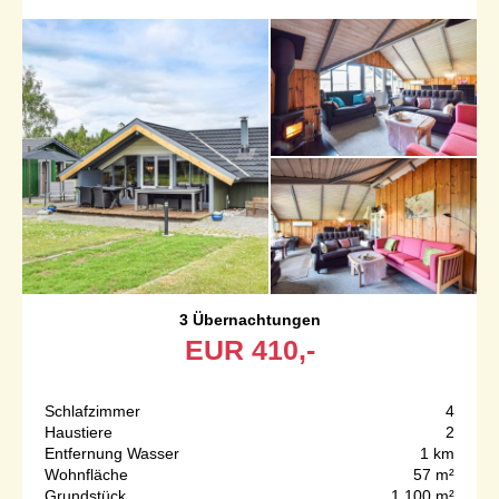
3 Übernachtungen
EUR
410,-
Schlafzimmer
4
Haustiere
2
Entfernung Wasser
1 km
Wohnfläche
57 m²
Grundstück
1.100 m²