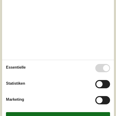
hochwertige Einrichtung die ideale Umgebung für Ihren
Ferienalltag. Die hohen Decken schaffen ein luftiges
Raumklima, das Sie im Herzen des Hause...
Zu Favoriten hinzufügen
Ferienhaus mit Sauna und
Aktivitätsraum am See
Søvej - Kvie See - 6823 - Ansager
4,6
7 Personen
Objekt Nr.:
074-C11606
Essentielle
Statistiken
Marketing