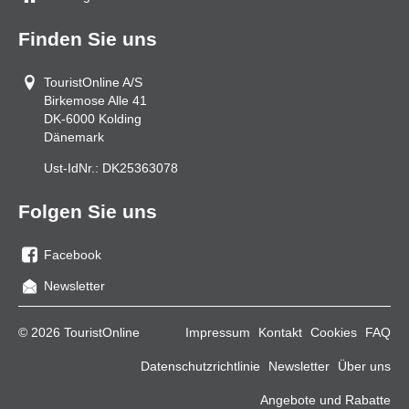
Finden Sie uns
TouristOnline A/S
Birkemose Alle 41
DK-6000
Kolding
Dänemark
Ust-IdNr.:
DK25363078
Folgen Sie uns
Facebook
Sie
Newsletter
uns
auf
© 2026 TouristOnline
Impressum
Kontakt
Cookies
FAQ
Facebook
Datenschutzrichtlinie
Newsletter
Über uns
Angebote und Rabatte