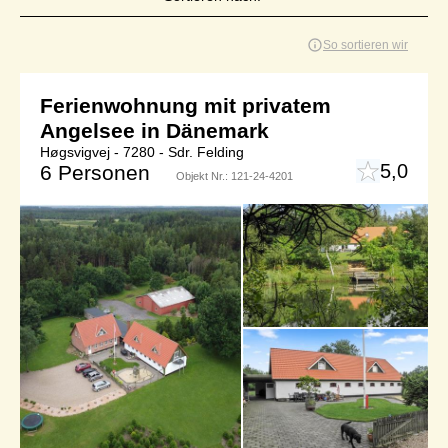
Seite 1 von 1
So sortieren wir
Ferienwohnung mit privatem
Angelsee in Dänemark
Høgsvigvej - 7280 - Sdr. Felding
5,0
6 Personen
Objekt Nr.:
121-24-4201