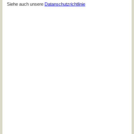
Siehe auch unsere
Datanschutzrichtlinie
Gemütliches Ferienhaus mit Garten
in Sønder Felding
Fruerbyvej - 7280 - Sdr. Felding
4,0
6 Personen
Objekt Nr.:
130-C80013
7 Übernachtungen
Ab
EUR
307,-