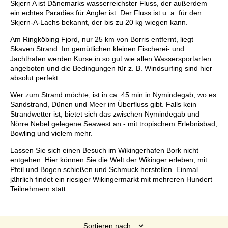
Skjern A ist Dänemarks wasserreichster Fluss, der außerdem
ein echtes Paradies für Angler ist. Der Fluss ist u. a. für den
Skjern-A-Lachs bekannt, der bis zu 20 kg wiegen kann.
Am Ringköbing Fjord, nur 25 km von Borris entfernt, liegt
Skaven Strand. Im gemütlichen kleinen Fischerei- und
Jachthafen werden Kurse in so gut wie allen Wassersportarten
angeboten und die Bedingungen für z. B. Windsurfing sind hier
absolut perfekt.
Wer zum Strand möchte, ist in ca. 45 min in Nymindegab, wo es
Sandstrand, Dünen und Meer im Überfluss gibt. Falls kein
Strandwetter ist, bietet sich das zwischen Nymindegab und
Nörre Nebel gelegene Seawest an - mit tropischem Erlebnisbad,
Bowling und vielem mehr.
Lassen Sie sich einen Besuch im Wikingerhafen Bork nicht
entgehen. Hier können Sie die Welt der Wikinger erleben, mit
Pfeil und Bogen schießen und Schmuck herstellen. Einmal
jährlich findet ein riesiger Wikingermarkt mit mehreren Hundert
Teilnehmern statt.
Sortieren nach: