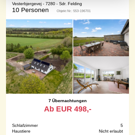
Vesterbjergevej - 7280 - Sdr. Felding
10 Personen
Objekt Nr.:
553-196701
7 Übernachtungen
Ab
EUR
498,-
Schlafzimmer
5
Haustiere
Nicht erlaubt