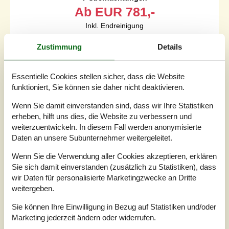
Ab
EUR
781,-
Inkl. Endreinigung
Zustimmung
Details
Schlafzimmer
5
Haustiere
1
Entfernung Wasser
40 km
Essentielle Cookies stellen sicher, dass die Website
Wohnfläche
340 m²
funktioniert, Sie können sie daher nicht deaktivieren.
Grundstück
80.982 m²
Internet
Ja
Wenn Sie damit einverstanden sind, dass wir Ihre Statistiken
erheben, hilft uns dies, die Website zu verbessern und
Schönes, gründlich renoviertes Bauernhaus. Im 97 m²
weiterzuentwickeln. In diesem Fall werden anonymisierte
großen Aktivitätshaus finden Sie u.a. Basketball,
Daten an unsere Subunternehmer weitergeleitet.
Tischtennis, einen Boxball und Darts. Hier können Groß
und Klein jede Menge Spaß zusammen haben. Das
Wenn Sie die Verwendung aller Cookies akzeptieren, erklären
Bauernhaus ist geschmackvoll eingerichtet. Die große
Sie sich damit einverstanden (zusätzlich zu Statistiken), dass
Küche und das Wohnzimmer bilden einen Raum. Das
wir Daten für personalisierte Marketingzwecke an Dritte
Haus ist sehr geschmackvoll eingerichtet, die Möbel sind
weitergeben.
von guter Qualität. Die Terrasse n...
Sie können Ihre Einwilligung in Bezug auf Statistiken und/oder
Zu Favoriten hinzufügen
Marketing jederzeit ändern oder widerrufen.