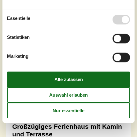
Schlafzimmer
5
Haustiere
Nicht erlaubt
Entfernung Wasser
25 km
Essentielle
Wohnfläche
240 m²
Grundstück
41.341 m²
Internet
Ja
Statistiken
Dieses fantastische Anwesen im Vesterbjergevej 7 in
Marketing
Sønder Felding, verbindet modernen Komfort mit
großzügiger Ausstattung und ist ideal für eine große
Familie oder eine Gruppe von Freunden. Das 1997
erbaute und 2025 renovierte Haus, befindet sich in
perfektem Zustand und bietet die einzigartige Möglichkeit,
einen erholsamen Urlaub zu genießen. Das Haus wird
nicht an Jugendgruppen/Party Grou...
Zu Favoriten hinzufügen
Großzügiges Ferienhaus mit Kamin
und Terrasse