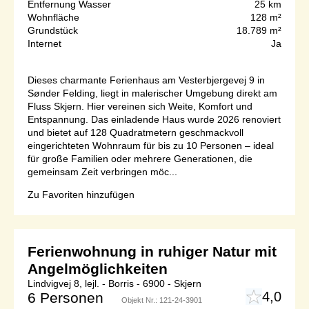
Entfernung Wasser
25 km
Wohnfläche
128 m²
Grundstück
18.789 m²
Internet
Ja
Dieses charmante Ferienhaus am Vesterbjergevej 9 in
Sønder Felding, liegt in malerischer Umgebung direkt am
Fluss Skjern. Hier vereinen sich Weite, Komfort und
Entspannung. Das einladende Haus wurde 2026 renoviert
und bietet auf 128 Quadratmetern geschmackvoll
eingerichteten Wohnraum für bis zu 10 Personen – ideal
für große Familien oder mehrere Generationen, die
gemeinsam Zeit verbringen möc...
Zu Favoriten hinzufügen
Ferienwohnung in ruhiger Natur mit
Angelmöglichkeiten
Lindvigvej 8, lejl. - Borris - 6900 - Skjern
4,0
6 Personen
Objekt Nr.:
121-24-3901