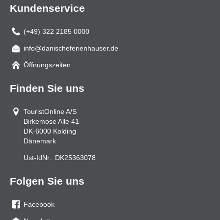
Kundenservice
(+49) 322 2185 0000
info@danischeferienhauser.de
Mail
Öffnungszeiten
Finden Sie uns
TouristOnline A/S
Birkemose Alle 41
DK-6000
Kolding
Dänemark
Ust-IdNr.:
DK25363078
Folgen Sie uns
Facebook
Sie