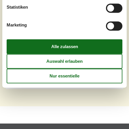
Entfernung Wasser
25 m
Wohnfläche
374 m²
Statistiken
Grundstück
800 m²
Internet
Ja
Marketing
In Bro Strand liegt dieses großartige modernisierte
Ferienhaus mit Pool für 20 Personen. Das Ferienhaus
befindet sich in einer guten Lage, nur 25 Meter vom
Strand entfernt, mit Blick über das Wasser vom ersten
Stock. Das Ferienhaus ist zweistöckig und im
Erdgeschoss befinden sich Wohnzimmer, großer
Eingangsbereich mit Wendeltreppe in den ersten Stock.
Vom Eingangsbereich gibt es Zugang zu dre...
Zu Favoriten hinzufügen
Seite 1 von 1