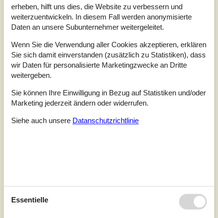
20 Personen
erheben, hilft uns dies, die Website zu verbessern und
Objekt Nr.:
562-721558
weiterzuentwickeln. In diesem Fall werden anonymisierte
Daten an unsere Subunternehmer weitergeleitet.
Wenn Sie die Verwendung aller Cookies akzeptieren, erklären
Sie sich damit einverstanden (zusätzlich zu Statistiken), dass
wir Daten für personalisierte Marketingzwecke an Dritte
weitergeben.
Sie können Ihre Einwilligung in Bezug auf Statistiken und/oder
Marketing jederzeit ändern oder widerrufen.
Siehe auch unsere
Datanschutzrichtlinie
7 Übernachtungen
Ab
EUR
2.527,-
Inkl. Endreinigung und Versicherung
Essentielle
Schlafzimmer
7
Haustiere
Nicht erlaubt