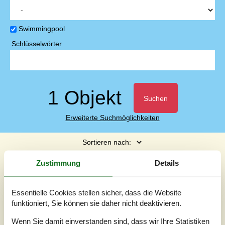
Swimmingpool
Schlüsselwörter
1 Objekt
Suchen
Erweiterte Suchmöglichkeiten
Sortieren nach:
Seite 1 von 1
Zustimmung
Details
So sortieren wir
Essentielle Cookies stellen sicher, dass die Website
Modernisiertes Ferienhaus mit Pool
funktioniert, Sie können sie daher nicht deaktivieren.
und Meerblick
Bro Strandvej - Vestfyn - 5464 - Brenderup
Wenn Sie damit einverstanden sind, dass wir Ihre Statistiken