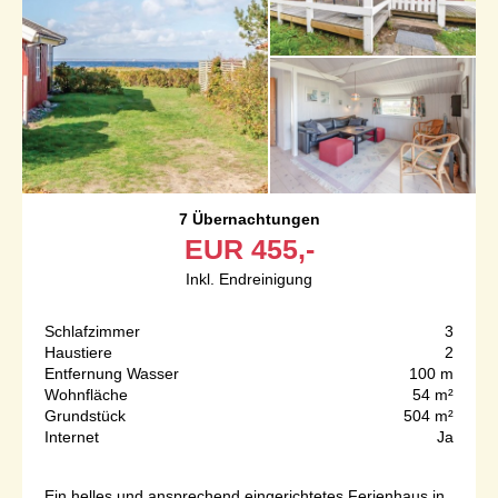
7 Übernachtungen
EUR
455,-
Inkl. Endreinigung
Schlafzimmer
3
Haustiere
2
Entfernung Wasser
100 m
Wohnfläche
54 m²
Grundstück
504 m²
Internet
Ja
Ein helles und ansprechend eingerichtetes Ferienhaus in