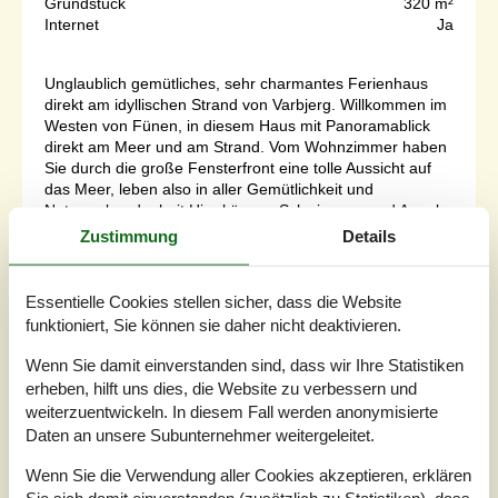
Grundstück
320 m²
Internet
Ja
Unglaublich gemütliches, sehr charmantes Ferienhaus
direkt am idyllischen Strand von Varbjerg. Willkommen im
Westen von Fünen, in diesem Haus mit Panoramablick
direkt am Meer und am Strand. Vom Wohnzimmer haben
Sie durch die große Fensterfront eine tolle Aussicht auf
das Meer, leben also in aller Gemütlichkeit und
Naturverbundenheit.Hier können Schwimmen und Angeln
täglich auf dem Urlaubsprog...
Zustimmung
Details
Zu Favoriten hinzufügen
Essentielle Cookies stellen sicher, dass die Website
funktioniert, Sie können sie daher nicht deaktivieren.
Ferienhaus mit Meerblick, Sauna
Wenn Sie damit einverstanden sind, dass wir Ihre Statistiken
und Whirlpool
erheben, hilft uns dies, die Website zu verbessern und
weiterzuentwickeln. In diesem Fall werden anonymisierte
Søvej - Bro Strand - 5464 - Brenderup
5,0
8 Personen
Daten an unsere Subunternehmer weitergeleitet.
Objekt Nr.:
121-73-0060
Wenn Sie die Verwendung aller Cookies akzeptieren, erklären
Sie sich damit einverstanden (zusätzlich zu Statistiken), dass