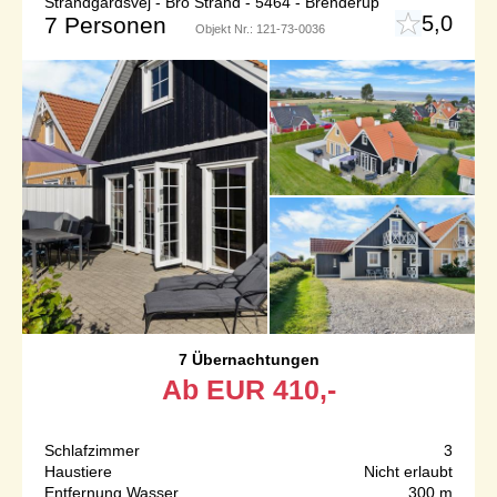
Strandgårdsvej - Bro Strand - 5464 - Brenderup
5,0
7 Personen
Objekt Nr.:
121-73-0036
7 Übernachtungen
Ab
EUR
410,-
Schlafzimmer
3
Haustiere
Nicht erlaubt
Entfernung Wasser
300 m