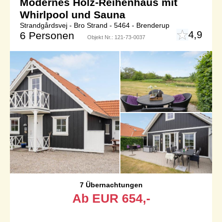
Modernes Holz-Reihenhaus mit
Whirlpool und Sauna
Strandgårdsvej - Bro Strand - 5464 - Brenderup
4,9
6 Personen
Objekt Nr.:
121-73-0037
7 Übernachtungen
Ab
EUR
654,-