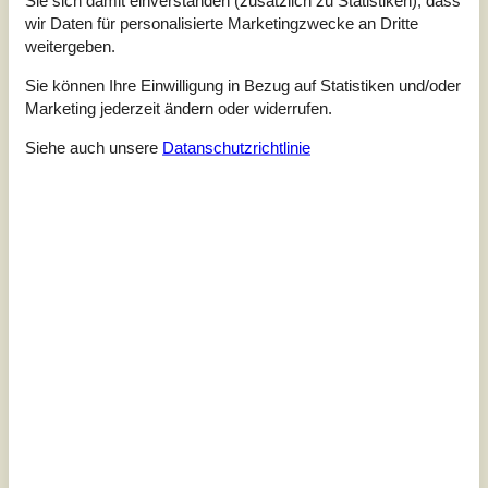
wir Daten für personalisierte Marketingzwecke an Dritte
weitergeben.
Sie können Ihre Einwilligung in Bezug auf Statistiken und/oder
Marketing jederzeit ändern oder widerrufen.
Siehe auch unsere
Datanschutzrichtlinie
7 Übernachtungen
Ab
EUR
960,-
Schlafzimmer
4
Haustiere
Nicht erlaubt
Entfernung Wasser
20 m
Wohnfläche
126 m²
Grundstück
867 m²
Internet
Ja