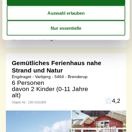
Aktivitäten gibt, wie zum Beispiel Tennisplatz, Spielplätze,
Beachvolleyball, Boule und mehr. Das Haus liegt im
hinteren Teil des Gebiets und hat daher eine ungestörte
Terrasse hinter dem Haus mit Blick auf offene Felder. Das
Haus ist hübsch und hell eingerichtet. Am Strand gibt es in
d...
Zu Favoriten hinzufügen
Gemütliches Ferienhaus nahe
Strand und Natur
Engdraget - Varbjerg - 5464 - Brenderup
6 Personen
davon 2 Kinder (0-11 Jahre
alt)
4,2
Objekt Nr.:
130-G51009