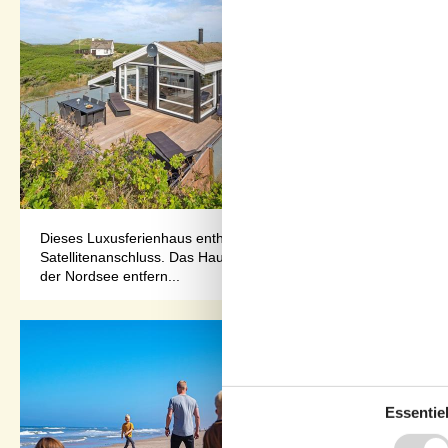
Dieses Luxusferienhaus enthält u. a. Swimmingpool, Whirlpool, 
Satellitenanschluss. Das Haus ist 2 stöckig und aus Holz, 1991
der Nordsee entfern...
Essentiel