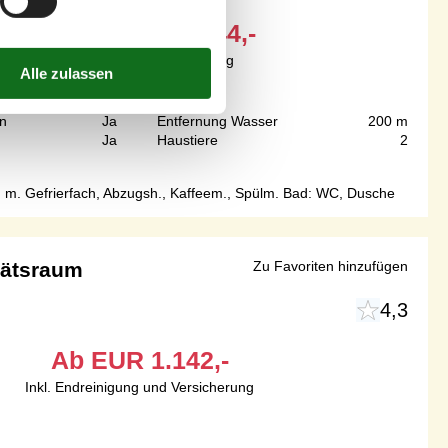
Ab
EUR
844,-
Inkl. Endreinigung
n
Ja
Entfernung Wasser
200 m
Ja
Haustiere
2
r. m. Gefrierfach, Abzugsh., Kaffeem., Spülm. Bad: WC, Dusche
tätsraum
Zu Favoriten hinzufügen
4,3
Ab
EUR
1.142,-
Inkl. Endreinigung und Versicherung