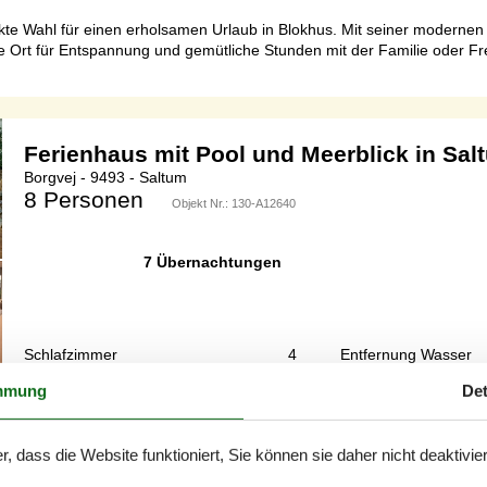
fekte Wahl für einen erholsamen Urlaub in Blokhus. Mit seiner moderne
e Ort für Entspannung und gemütliche Stunden mit der Familie oder Fr
Ferienhaus mit Pool und Meerblick in Sal
Borgvej - 9493 - Saltum
8 Personen
Objekt Nr.:
130-A12640
7 Übernachtungen
Schlafzimmer
4
Entfernung Wasser
Haustiere
2
Wohnfläche
mmung
Det
en Ferienhaus am Meer mit Innenpool.Willkommen in dem fantastisch g
t und den idealen Rahmen für einen erholsamen Urlaub mit der ganzen
r, dass die Website funktioniert, Sie können sie daher nicht deaktivie