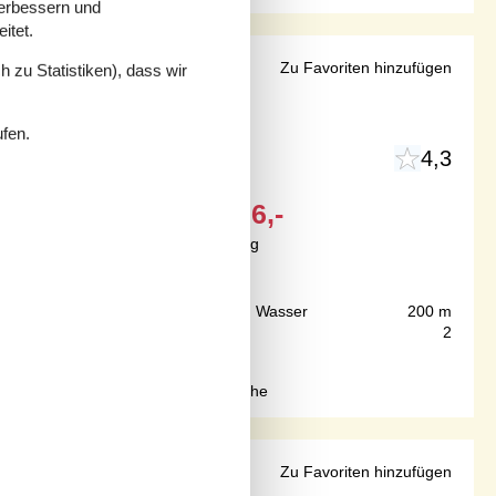
verbessern und
itet.
AN in Blokhus
Zu Favoriten hinzufügen
 zu Statistiken), dass wir
ufen.
4,3
Ab
EUR
696,-
Inkl. Endreinigung
n
Ja
Entfernung Wasser
200 m
Ja
Haustiere
2
sh., Kaffeem., Spülm. Bad: WC, Dusche
in Saltum
Zu Favoriten hinzufügen