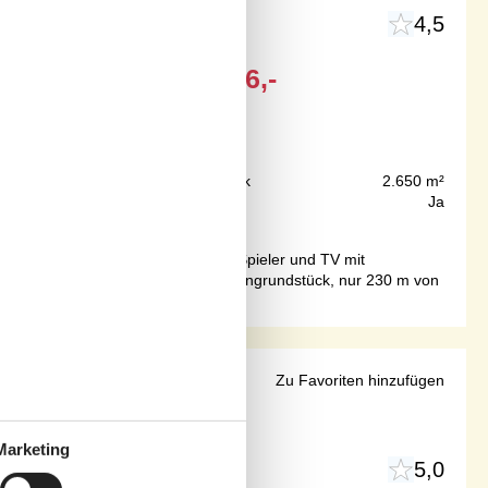
4,5
Ab
EUR
1.186,-
Inkl. Endreinigung
230 m
Grundstück
2.650 m²
150 m²
Internet
Ja
efkühlgerät, Stereoanlage mit CD-Spieler und TV mit
 einem großen, hügeligen Natur-/Dünengrundstück, nur 230 m von
Blokhus
Zu Favoriten hinzufügen
Marketing
5,0