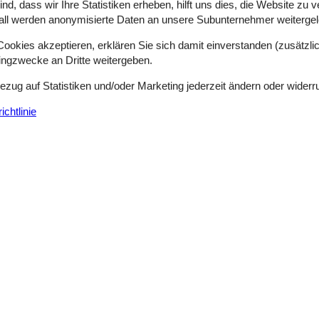
d, dass wir Ihre Statistiken erheben, hilft uns dies, die Website zu 
all werden anonymisierte Daten an unsere Subunternehmer weitergele
Modernes Ferienhaus mit Balkon und WL
okies akzeptieren, erklären Sie sich damit einverstanden (zusätzlich
tingzwecke an Dritte weitergeben.
Ferienanlage Nordsöen
2 Zimmer, 51 m2
Bezug auf Statistiken und/oder Marketing jederzeit ändern oder widerr
Max 4 Personen
4 Personen
Objekt Nr.:
DL122-T7
chtlinie
7 Übernachtungen
Badeland
Ja
Swimmingpool ausse
Swimmingpool innen
Ja
Internet
: 2 Betten Off. Küche: E-Herd, Ofen, Kühlschr. m. Gefrierfach, Abzug
Luxusferienhaus mit Pool und Meerblick 