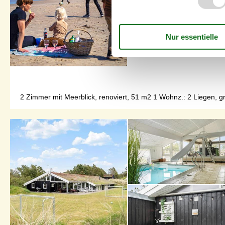
2 Zimmer mit Meerblick, renoviert, 51 m2 1 Wohnz.: 2 Liegen, g