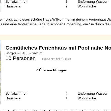
Schlafzimmer
5
Entfernung Wasser
Haustiere
2
Wohnfläche
h ein Blick auf dieses schöne Haus.Willkommen in deinem FerienhausDi
s und eine fantastische Lage in schöner Umgebung, die Sie durch di
Gemütliches Ferienhaus mit Pool nahe N
Borgvej - 9493 - Saltum
10 Personen
Objekt Nr.:
121-13-0024
7 Übernachtungen
Schlafzimmer
4
Entfernung Wasser
Haustiere
1
Wohnfläche