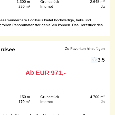
1.300 m
Grundstück
2.648 m²
230 m²
Internet
Ja
eses wunderbare Poolhaus bietet hochwertige, helle und
e großen Panoramafenster genießen können. Das Herzstück des
ordsee
Zu Favoriten hinzufügen
3,5
Ab
EUR
971,-
150 m
Grundstück
4.700 m²
170 m²
Internet
Ja