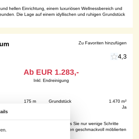
n und hellen Einrichtung, einem luxuriösen Wellnessbereich und
eunden. Die Lage auf einem idyllischen und ruhigen Grundstück
tum
Zu Favoriten hinzufügen
4,3
Ab
EUR
1.283,-
Inkl. Endreinigung
175 m
Grundstück
1.470 m²
170 m²
Internet
Ja
ails
elegenen und geräumigen Haus, das Sie nur wenige Schritte
 Familie bietet. Genießen Sie in den geschmackvoll möblierten
ren.