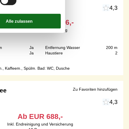
4,3
Ab
EUR
696,-
Inkl. Endreinigung
n
Ja
Entfernung Wasser
200 m
Ja
Haustiere
2
sh., Kaffeem., Spülm. Bad: WC, Dusche
see
Zu Favoriten hinzufügen
4,3
Ab
EUR
688,-
Inkl. Endreinigung und Versicherung