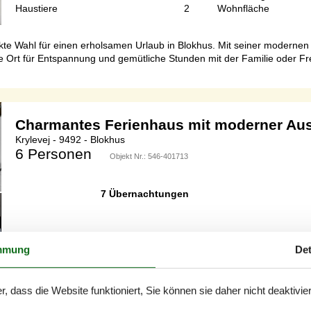
Haustiere
2
Wohnfläche
fekte Wahl für einen erholsamen Urlaub in Blokhus. Mit seiner moderne
e Ort für Entspannung und gemütliche Stunden mit der Familie oder Fr
Charmantes Ferienhaus mit moderner Aus
Krylevej - 9492 - Blokhus
6 Personen
Objekt Nr.:
546-401713
7 Übernachtungen
mmung
Det
Schlafzimmer
2
Entfernung Wasser
Haustiere
1
Wohnfläche
r, dass die Website funktioniert, Sie können sie daher nicht deaktivie
um, der viel Platz für Gespräche und Entspannung bietet! Die schöne, 