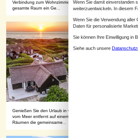
Wenn Sie damit einverstanden sin
Verbindung zum Wohnzimmer und dem Essbereich. Direkt darüber 
gesamte Raum ein Ge...
weiterzuentwickeln. In diesem F
Wenn Sie die Verwendung aller Co
Daten für personalisierte Marke
Sie können Ihre Einwilligung in 
Siehe auch unsere
Datanschutzri
Genießen Sie den Urlaub in vollen Zügen in diesem komfortabl
vom Meer entfernt auf einem hügeligen Dünengrundstück begrüß
Räumen die gemeinsame...