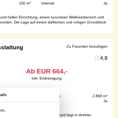
150 m²
Internet
Ja
n und hellen Einrichtung, einem luxuriösen Wellnessbereich und
eunden. Die Lage auf einem idyllischen und ruhigen Grundstück
stattung
Zu Favoriten hinzufügen
4,8
Ab
EUR
664,-
Inkl. Endreinigung
ails
1.900 m
Grundstück
2.868 m²
95 m²
Internet
Ja
ren.
helle Küche des Hauses ist offen und liegt in direkter