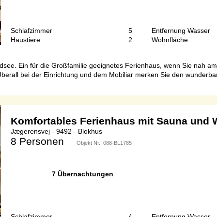
Schlafzimmer
5
Entfernung Wasser
Haustiere
2
Wohnfläche
see. Ein für die Großfamilie geeignetes Ferienhaus, wenn Sie nah a
 Überall bei der Einrichtung und dem Mobiliar merken Sie den wunderba
Komfortables Ferienhaus mit Sauna und 
Jægerensvej - 9492 - Blokhus
8 Personen
Objekt Nr.:
088-BL1785
7 Übernachtungen
Schlafzimmer
4
Entfernung Wasser