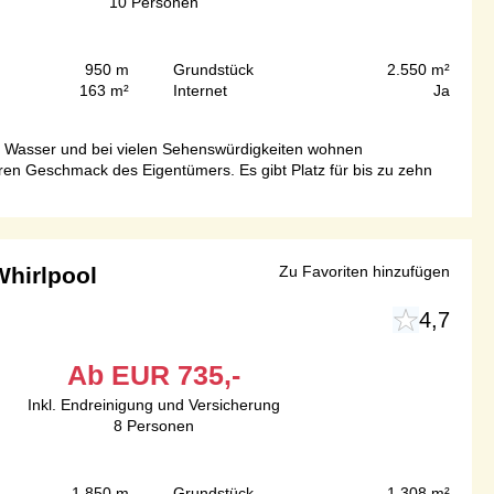
10
Personen
950 m
Grundstück
2.550 m²
163 m²
Internet
Ja
m Wasser und bei vielen Sehenswürdigkeiten wohnen
ren Geschmack des Eigentümers. Es gibt Platz für bis zu zehn
Whirlpool
Zu Favoriten hinzufügen
4,7
Ab
EUR
735,-
Inkl. Endreinigung und Versicherung
8
Personen
1.850 m
Grundstück
1.308 m²