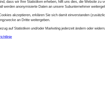
d, dass wir Ihre Statistiken erheben, hilft uns dies, die Website zu 
befindet sich ein gemütlicher Schlafboden, der nur durch ein dekora
all werden anonymisierte Daten an unsere Subunternehmer weitergele
okies akzeptieren, erklären Sie sich damit einverstanden (zusätzlich
tingzwecke an Dritte weitergeben.
Ferienhaus mit Pool und Meerblick in Sal
Bezug auf Statistiken und/oder Marketing jederzeit ändern oder widerr
Borgvej - 9493 - Saltum
8 Personen
Objekt Nr.:
130-A12640
chtlinie
7 Übernachtungen
Schlafzimmer
4
Entfernung Wasser
Haustiere
2
Wohnfläche
en Ferienhaus am Meer mit Innenpool.Willkommen in dem fantastisch g
t und den idealen Rahmen für einen erholsamen Urlaub mit der ganzen