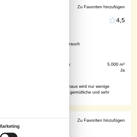
und Nähe zum Strand
Zu Favoriten hinzufügen
4,5
Objekt Nr.:
088-BL137
Ab
EUR
1.051,-
l. Reinigung, Versicherung und Verbrauch
125 m
Grundstück
5.000 m²
150 m²
Internet
Ja
en in deinem FerienhausDas Ferienhaus wird nur wenige
utem Grund: Es bietet eine durchweg gemütliche und sehr
AN in Blokhus
Zu Favoriten hinzufügen
Marketing