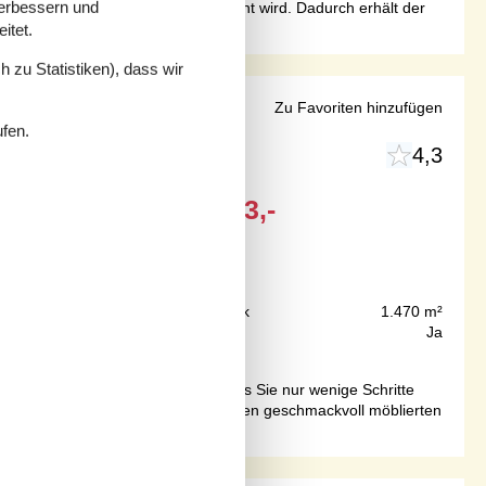
verbessern und
tives und schönes Geländer getrennt wird. Dadurch erhält der
itet.
 zu Statistiken), dass wir
tum
Zu Favoriten hinzufügen
ufen.
4,3
Ab
EUR
1.283,-
Inkl. Endreinigung
175 m
Grundstück
1.470 m²
170 m²
Internet
Ja
elegenen und geräumigen Haus, das Sie nur wenige Schritte
 Familie bietet. Genießen Sie in den geschmackvoll möblierten