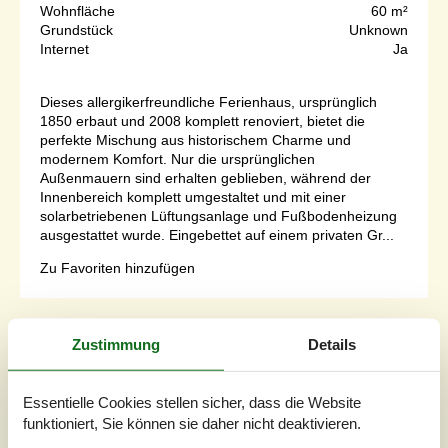
Wohnfläche
60 m²
Grundstück
Unknown
Internet
Ja
Dieses allergikerfreundliche Ferienhaus, ursprünglich
1850 erbaut und 2008 komplett renoviert, bietet die
perfekte Mischung aus historischem Charme und
modernem Komfort. Nur die ursprünglichen
Außenmauern sind erhalten geblieben, während der
Innenbereich komplett umgestaltet und mit einer
solarbetriebenen Lüftungsanlage und Fußbodenheizung
ausgestattet wurde. Eingebettet auf einem privaten Gr...
Zu Favoriten hinzufügen
Zustimmung
Details
Ferienhaus am Fjord mit Strand und
Terrasse
Varnæsvej - Varnäs - 6200 - Aabenraa
Essentielle Cookies stellen sicher, dass die Website
4,0
4 Personen
funktioniert, Sie können sie daher nicht deaktivieren.
Objekt Nr.:
121-64-0801