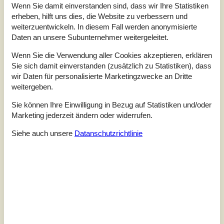
Wenn Sie damit einverstanden sind, dass wir Ihre Statistiken
erheben, hilft uns dies, die Website zu verbessern und
weiterzuentwickeln. In diesem Fall werden anonymisierte
Daten an unsere Subunternehmer weitergeleitet.
Wenn Sie die Verwendung aller Cookies akzeptieren, erklären
Sie sich damit einverstanden (zusätzlich zu Statistiken), dass
wir Daten für personalisierte Marketingzwecke an Dritte
weitergeben.
Sie können Ihre Einwilligung in Bezug auf Statistiken und/oder
Marketing jederzeit ändern oder widerrufen.
Siehe auch unsere
Datanschutzrichtlinie
7 Übernachtungen
Ab
EUR
378,-
Schlafzimmer
1
Haustiere
Nicht erlaubt
Entfernung Wasser
50 m
Wohnfläche
60 m²
Grundstück
200 m²
Internet
Ja