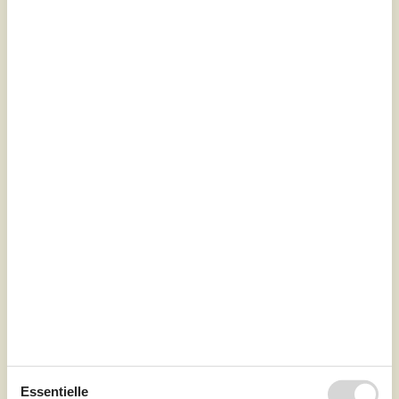
7 Übernachtungen
Ab
EUR
465,-
Schlafzimmer
2
Haustiere
Nicht erlaubt
Entfernung Wasser
50 m
Wohnfläche
58 m²
Grundstück
200 m²
Internet
Ja
Essentielle