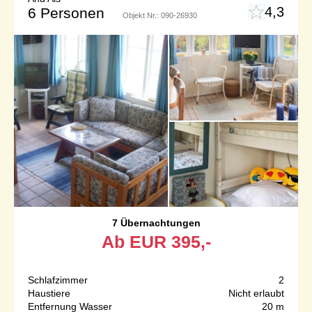
4,3
6 Personen
Objekt Nr.:
090-26930
7 Übernachtungen
Ab
EUR
395,-
Schlafzimmer
2
Haustiere
Nicht erlaubt
Entfernung Wasser
20 m