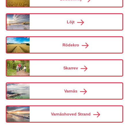
Löjt
Rödekro
Skarrev
Varnäs
Varnäshoved Strand