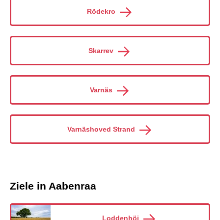
Rödekro
Skarrev
Varnäs
Varnäshoved Strand
Ziele in Aabenraa
Loddenhöj