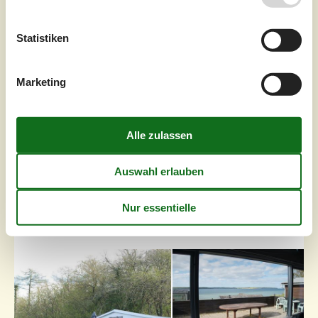
Einrichtung Das Ferienhaus eignet sich für 4 Personen.
Die Ferienunterkunft hat eine Wohnfläche von 58 m² und
wurde 1932 gebaut. 2015 wurde die Ferienunterkunft
Statistiken
teilweise renoviert. Haustiere dürfen nicht mitgebracht
werden. Die Ferienunterkunft ist mit energiesparender
Wärmepumpe ausgestattet. Tiefkühlmöglichkeit mit 30
Marketing
Liter Nutzinhalt. Es gibt außerdem einen Kaminofen.
Draußen Die Fe...
Zu Favoriten hinzufügen
Ferienhaus mit Meerblick und
Gästehaus in Varnæs
Varnæsvej - Varnäs - 6200 - Aabenraa
3,0
6 Personen
Objekt Nr.:
121-64-0807