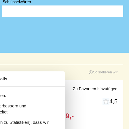
Schlüsselwörter
So sortieren wir
ails
nd Natur
Zu Favoriten hinzufügen
ren.
4,5
verbessern und
itet.
Ab
EUR
679,-
 zu Statistiken), dass wir