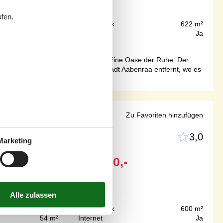
ufen.
50 m
Grundstück
622 m²
128 m²
Internet
Ja
 Katzensprung vom Wasser entfernt. Eine Oase der Ruhe. Der
 nicht weit von der alten Handelsstadt Aabenraa entfernt, wo es
ofen
Zu Favoriten hinzufügen
3,0
Marketing
Ab
EUR
450,-
Inkl. Verbrauch
50 m
Grundstück
600 m²
54 m²
Internet
Ja