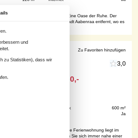
ails
 Katzensprung vom Wasser entfernt. Eine Oase der Ruhe. Der
 nicht weit von der alten Handelsstadt Aabenraa entfernt, wo es
ren.
verbessern und
itet.
ofen
Zu Favoriten hinzufügen
 zu Statistiken), dass wir
3,0
ufen.
Ab
EUR
450,-
Inkl. Verbrauch
50 m
Grundstück
600 m²
54 m²
Internet
Ja
über schön zum Spazierengehen. Diese Ferienwohnung liegt im
viel zu unternehmen, hier befinden Sie sich immer nahe einer