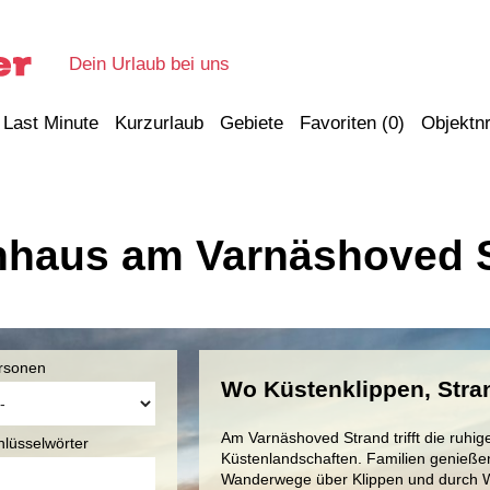
Dein Urlaub bei uns
Last Minute
Kurzurlaub
Gebiete
Favoriten (
0
)
Objektnr
nhaus am Varnäshoved 
rsonen
Wo Küstenklippen, Stra
Am Varnäshoved Strand trifft die ruhi
hlüsselwörter
Küstenlandschaften. Familien genieße
Wanderwege über Klippen und durch W