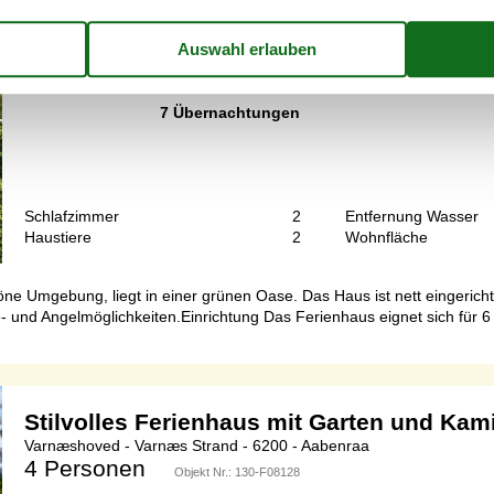
Gemütliches Ferienhaus mit Fjordblick in
Nørskov - Varnäs - 6200 - Aabenraa
6 Personen
Objekt Nr.:
121-64-0806
7 Übernachtungen
Schlafzimmer
2
Entfernung Wasser
Haustiere
2
Wohnfläche
höne Umgebung, liegt in einer grünen Oase. Das Haus ist nett eingeric
- und Angelmöglichkeiten.Einrichtung Das Ferienhaus eignet sich für 
Stilvolles Ferienhaus mit Garten und Kam
Varnæshoved - Varnæs Strand - 6200 - Aabenraa
4 Personen
Objekt Nr.:
130-F08128