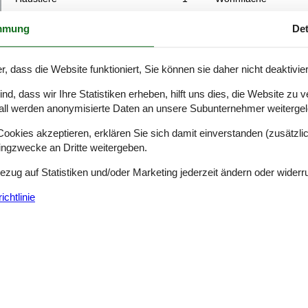
mmung
Det
ord liegt dieses Ferienhaus von besonders guter Qualität – nur einen
lches sich in der Enrichtung des Hauses wiederspiegelt. Das Haus liegt
r, dass die Website funktioniert, Sie können sie daher nicht deaktivie
d, dass wir Ihre Statistiken erheben, hilft uns dies, die Website zu 
all werden anonymisierte Daten an unsere Subunternehmer weitergele
Ferienwohnung mit Meerblick und Kamin
Varnæsvigvej - Varnäs - 6200 - Aabenraa
okies akzeptieren, erklären Sie sich damit einverstanden (zusätzlich
4 Personen
Objekt Nr.:
160-C1087
tingzwecke an Dritte weitergeben.
Bezug auf Statistiken und/oder Marketing jederzeit ändern oder widerr
7 Übernachtungen
chtlinie
Schlafzimmer
Unknown
Entfernung Wasser
Haustiere
2
Wohnfläche
 nur hervorragend zum Baden eignet, hier ist es auch das ganze Jahr 
t auf die umliegende Landschaft. In diesem Stück Grenzland gibt es 