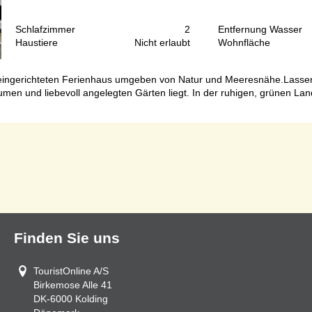
Schlafzimmer
2
Entfernung Wasser
Haustiere
Nicht erlaubt
Wohnfläche
ingerichteten Ferienhaus umgeben von Natur und Meeresnähe.Lassen Si
umen und liebevoll angelegten Gärten liegt. In der ruhigen, grünen Lan
Seite 1 von 1
Finden Sie uns
TouristOnline A/S
Birkemose Alle 41
DK-6000
Kolding