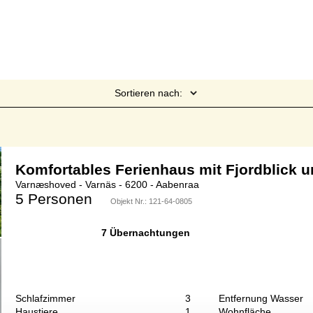
Sortieren nach:
Seite 1 von 1
Komfortables Ferienhaus mit Fjordblick u
Varnæshoved - Varnäs - 6200 - Aabenraa
5 Personen
Objekt Nr.:
121-64-0805
7 Übernachtungen
Schlafzimmer
3
Entfernung Wasser
Haustiere
1
Wohnfläche