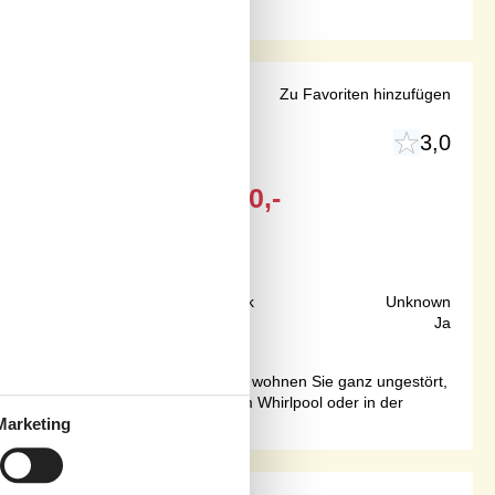
ck
Zu Favoriten hinzufügen
 Als
3,0
Ab
EUR
2.750,-
Inkl. Endreinigung
150 m
Grundstück
Unknown
345 m²
Internet
Ja
blick auf den Als Fjord bietet. Hier wohnen Sie ganz ungestört,
ich können Sie im Swimmingpool, im Whirlpool oder in der
Marketing