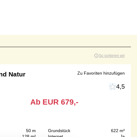
So sortieren wir
nd Natur
Zu Favoriten hinzufügen
4,5
Ab
EUR
679,-
50 m
Grundstück
622 m²
128 m²
Internet
Ja