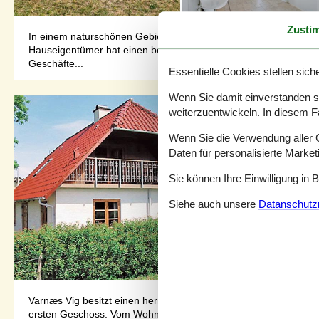
Zusti
In einem naturschönen Gebiet und mit Aussicht auf Aabenraa Fj
Hauseigentümer hat einen besonders guten Blick für Qualität, we
Geschäfte...
Essentielle Cookies stellen siche
Wenn Sie damit einverstanden sin
weiterzuentwickeln. In diesem F
Wenn Sie die Verwendung aller Co
Daten für personalisierte Marke
Sie können Ihre Einwilligung in 
Siehe auch unsere
Datanschutzri
Varnæs Vig besitzt einen herrlichen Badestrand, der sich nicht
ersten Geschoss. Vom Wohnzimmer haben Sie eine schöne Aussich