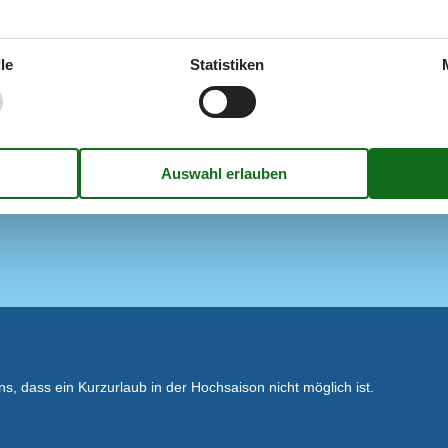
staurant
3 km
Kaffeemaschine
rand / Sandstrand
250 m
Kühlschrank m/Gefrierfach
m Golfplatz
500 m
Spülmaschine
Wasserkocher
le
Statistiken
ung
g
Multimedien
Chromecast
Gratis Wi-Fi - Über 20 Mbit
TV
Wohnzimmerantenne mit frei
deutschen Sendern und DR1
, dass ein Kurzurlaub in der Hochsaison nicht möglich ist.