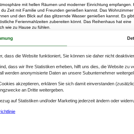
n Atmosphäre mit hellen Räumen und moderner Einrichtung empfangen. 
er du Zeit mit Familie und Freunden genießen kannst. Das Wohnzimmer 
pannen und den Blick auf das glitzernde Wasser genießen kannst. Es gibt
östliche Ferienmahlzeiten zubereiten könnt. Das Reihenhaus hat eine
ich wie zu Hause zu fühlen.
mmung
Det
 die frische Luft und die fantastische Aussicht genießen kannst. Die
wo du ein gutes Buch lesen oder köstliche Gerichte grillen kannst,
r, dass die Website funktioniert, Sie können sie daher nicht deaktivie
 deine Ferientage gibt es vom 15. Mai bis 15. Oktober kostenlosen Zu
rwachsene, um an heißen Tagen abzukühlen. Wenn du den Sand zwisch
d, dass wir Ihre Statistiken erheben, hilft uns dies, die Website zu 
 Urlaubsstimmung genießen. Der flache und kinderfreundliche Bereich
all werden anonymisierte Daten an unsere Subunternehmer weitergele
ngler die besten Plätze für ihre jeweiligen Aktivitäten finden können.
okies akzeptieren, erklären Sie sich damit einverstanden (zusätzlich
tingzwecke an Dritte weitergeben.
sse. In der Umgebung findest du mehrere malerische Wege und
Bezug auf Statistiken und/oder Marketing jederzeit ändern oder widerr
Landschaft. Bist du golfinteressiert, liegt der renommierte Aabenraa
 kombinieren kannst. Besuche auch die charmanten Städte in der
chtlinie
e Spezialitäten findest. In der Nähe gibt es auch gute Angelplätze, w
n kannst. Ganz gleich, welche Art von Erlebnis du suchst, dieses
 Rahmenbedingungen für einen unvergesslichen Urlaub am Lillebælt.