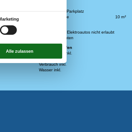
Draußen
Gartenmöbel
Gemeinsamer Parkplatz
Offene Terrasse
10 m²
Marketing
Regeln
Aufladung von Elektroautos nicht erlaubt
Rauchen verboten
Preis inbegriffen
 empfangbaren
Endreinigung inkl.
Strom inkl.
Verbrauch inkl.
Wasser inkl.