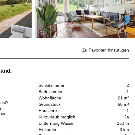
Zu Favoriten hinzufügen
rand.
Schlafzimmer
2
Badezimmer
1
Wohnfläche
61 m²
nnst?
Grundstück
60 m²
s
Haustiere
1
des
Kurzurlaub möglich
Ja
Entfernung Wasser
250 m
Einkaufen
3 km