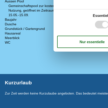
Aussen Pool
Entfernung Re
Gemeinschaftspool zur kostenlosen
Entfernung St
Nutzung, geöffnet im Zeitraum
Entfernung zu
15.05.-15.09.
Essentiel
Energie/Heiz
Baujahr
1976
Elektroheizun
Dusche
Grundstück / Gartengrund
60 m²
Hausareal
61 m²
Meerblick
WC
Kurzurlaub
Zur Zeit werden keine Kurzulaube angeboten. Das bedeutet meistens