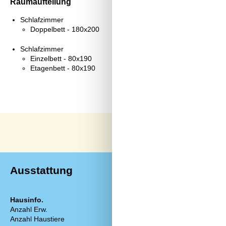
Raumaufteilung
Schlafzimmer
Doppelbett - 180x200
Schlafzimmer
Einzelbett - 80x190
Etagenbett - 80x190
Ausstattung
Hausinfo.
Entfernunge
Anzahl Erw.
5
Entfernung Ei
Anzahl Haustiere
1