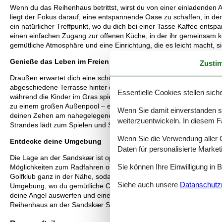
Wenn du das Reihenhaus betrittst, wirst du von einer einladende
liegt der Fokus darauf, eine entspannende Oase zu schaffen, in d
ein natürlicher Treffpunkt, wo du dich bei einer Tasse Kaffee ents
einen einfachen Zugang zur offenen Küche, in der ihr gemeinsam k
gemütliche Atmosphäre und eine Einrichtung, die es leicht macht, s
Genieße das Leben im Freien
Zusti
Draußen erwartet dich eine schöne Terrasse, auf der du stundenlang
abgeschiedene Terrasse hinter dem Haus ist ideal zum Entspannen, 
Essentielle Cookies stellen siche
während die Kinder im Gras spielen. Als zusätzliches Geschenk für
zu einem großen Außenpool – ein perfekter Ort für Kinder und E
Wenn Sie damit einverstanden sin
deinen Zehen am nahegelegenen Strand spürst, wirst du sofort die
weiterzuentwickeln. In diesem F
Strandes lädt zum Spielen und Spaß haben ein, während Surfer und A
Wenn Sie die Verwendung aller Co
Entdecke deine Umgebung
Daten für personalisierte Marke
Die Lage an der Sandskær ist optimal für Ruhe und aktive Erlebni
Sie können Ihre Einwilligung in 
Möglichkeiten zum Radfahren oder zu Spaziergängen in der schönen 
Golfklub ganz in der Nähe, sodass du Urlaub mit einer Runde Golf
Siehe auch unsere
Datanschutzri
Umgebung, wo du gemütliche Cafés, einzigartige Geschäfte und lokal
deine Angel auswerfen und einen ruhigen Moment am Wasser genieße
Reihenhaus an der Sandskær Strandvej 12 bietet dir die perfekten