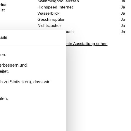
Swimmingpool aussen
Ja
Hier
Highspeed Internet
Ja
ist
Wasserblick
Ja
Geschirrspüler
Ja
Nichtraucher
Ja
Inklusive Verbrauch
Ja
ails
Gesamte Ausstattung sehen
ren.
gang
en
verbessern und
 des
itet.
 zu Statistiken), dass wir
ufen.
o du