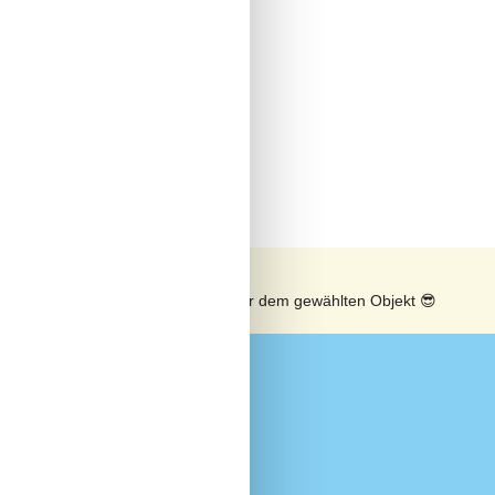
n
Sonnenstand über dem gewählten Objekt
😎
Extra
Golf-Urlaub