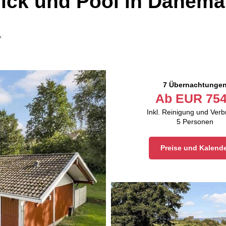
ick und Pool in Dänema
7
7 Übernachtunge
Ab
EUR
754
Inkl. Reinigung und Ver
5
Personen
Preise und Kalend