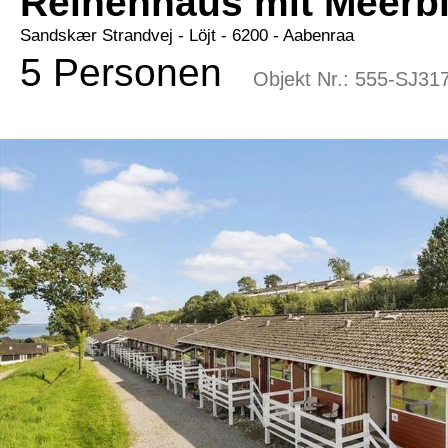
Reihenhaus mit Meerbl
Sandskær Strandvej
 - Löjt
 - 6200
 - Aabenraa
5 Personen
Objekt Nr.:
555-SJ31