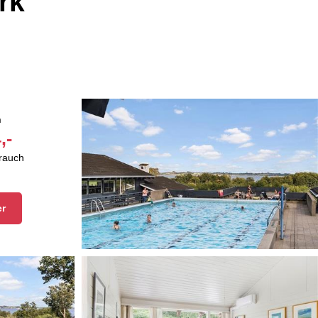
rk
n
,-
brauch
er