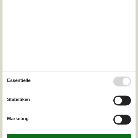
7 Übernachtungen
Ab
EUR
591,-
Inkl. Endreinigung
Essentielle
Schlafzimmer
2
Statistiken
Haustiere
Nicht erlaubt
Entfernung Wasser
150 m
Wohnfläche
47 m²
Grundstück
869 m²
Marketing
Internet
Nein