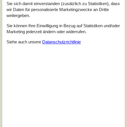
Sie sich damit einverstanden (zusätzlich zu Statistiken), dass
wir Daten für personalisierte Marketingzwecke an Dritte
weitergeben.
Sie können Ihre Einwilligung in Bezug auf Statistiken und/oder
Marketing jederzeit ändern oder widerrufen.
Siehe auch unsere
Datanschutzrichtlinie
7 Übernachtungen
Ab
EUR
1.840,-
Inkl. Endreinigung
Schlafzimmer
5
Haustiere
2
Entfernung Wasser
100 m
Wohnfläche
198 m²