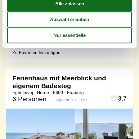
Schönes Sommerferienhaus im Südwesten der Insel
Fünen. Dieses Häuschen ist perfekt für Paare oder eine
kleine Familie geeignet, die einen erholsamen Urlaub in
der Nähe des Wassers verbringen möchten. Verbringen
Sie wundervolle Stunden in diesem typisch dänischen
Ferienhaus, das durch die großen Fenster auch innen
schön hell ist. Eine große Balkontür führt von der
Wohnküche auf die Terrasse, w...
Zu Favoriten hinzufügen
Ferienhaus mit Meerblick und
eigenem Badesteg
Egholmvej - Horne - 5600 - Faaborg
3,7
6 Personen
Objekt Nr.:
128-FY290