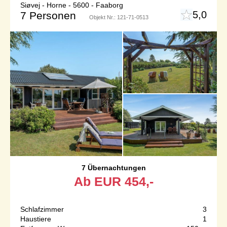
Siøvej - Horne - 5600 - Faaborg
5,0
7 Personen
Objekt Nr.:
121-71-0513
7 Übernachtungen
Ab
EUR
454,-
Schlafzimmer
3
Haustiere
1