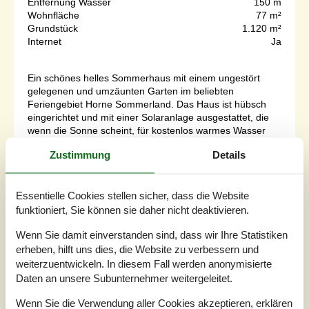
Entfernung Wasser
150 m
Wohnfläche
77 m²
Grundstück
1.120 m²
Internet
Ja
Ein schönes helles Sommerhaus mit einem ungestört
gelegenen und umzäunten Garten im beliebten
Feriengebiet Horne Sommerland. Das Haus ist hübsch
eingerichtet und mit einer Solaranlage ausgestattet, die
wenn die Sonne scheint, für kostenlos warmes Wasser
sorgt. Am Strand steht im Sommer ein Badesteg zur
Zustimmung
Details
Verfügung und in der Umgebung gibt es gute
Angelmöglichkeiten. Die gemütliche Stadt Faaborg...
Zu Favoriten hinzufügen
Essentielle Cookies stellen sicher, dass die Website
funktioniert, Sie können sie daher nicht deaktivieren.
Wenn Sie damit einverstanden sind, dass wir Ihre Statistiken
Ferienhaus mit Pool, Sauna und
erheben, hilft uns dies, die Website zu verbessern und
weiterzuentwickeln. In diesem Fall werden anonymisierte
Aktivitätsraum
Daten an unsere Subunternehmer weitergeleitet.
Avernakøvej - Horne - 5600 - Southern Funen
4,7
14 Personen
Objekt Nr.:
090-92137
Wenn Sie die Verwendung aller Cookies akzeptieren, erklären