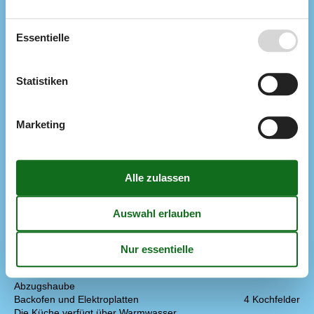
Elektrogeräte
1 DVD
1 Fernseher
Essentielle
DK-DR1/TV2
Internet (drahtlos)
Stereoanlage und CD
Statistiken
In der Nähe
Aussen Pool
500 m
Entf. zum Wasser/Baden
300 m
Marketing
Entfernung Einkauf
1 km
Golfplatz
200 m
Nächstes Restaurant
1 km
Spielplatz
500 m
Konzepte
Energiesparhaus
Haustierfrei
Nahe am Meer
Rauchfreies Haus
Küche
Abzugshaube
Backofen und Elektroplatten
4 Kochfelder
Die Küche verfügt über Warmwasser