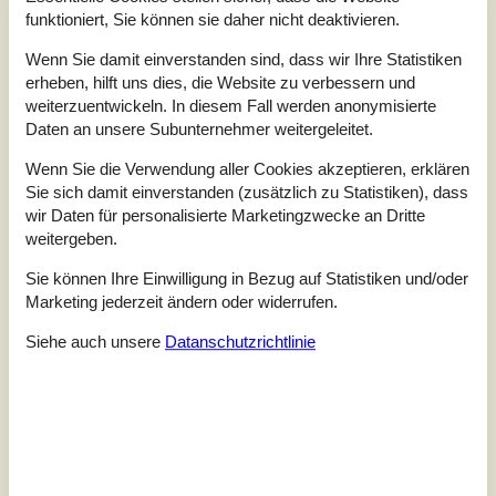
Unsere Gästebewertungen
funktioniert, Sie können sie daher nicht deaktivieren.
Wenn Sie damit einverstanden sind, dass wir Ihre Statistiken
3,3
erheben, hilft uns dies, die Website zu verbessern und
Bezogen auf
4
Bewertungen
weiterzuentwickeln. In diesem Fall werden anonymisierte
Daten an unsere Subunternehmer weitergeleitet.
Letzte Bewertung ist vom 13.07.2025
Wenn Sie die Verwendung aller Cookies akzeptieren, erklären
5
(0)
Sie sich damit einverstanden (zusätzlich zu Statistiken), dass
4
(1)
wir Daten für personalisierte Marketingzwecke an Dritte
3
(3)
2
(0)
weitergeben.
1
(0)
Sie können Ihre Einwilligung in Bezug auf Statistiken und/oder
Kommentare
Marketing jederzeit ändern oder widerrufen.
1 Bewertung hat einen Kommentar auf Deutsch.
2 Bewertungen haben Kommentare in anderen Sprachen.
Siehe auch unsere
Datanschutzrichtlinie
2
0
0
7
Erwachsene
Kinder
2023 April
Haustiere
Überna
Der Ausblick von der Terrasse ist sehr schön. Das Haus weist
leider einige Gebrauchsspuren auf. Die Kissen (Kopfhöhe) an
den Stühlen sind schmutzig. Die Pfannen in der Küche waren