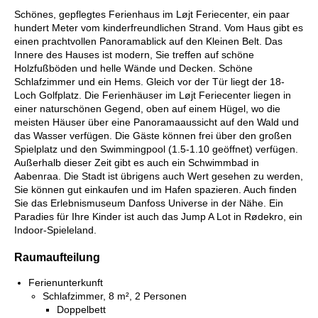
Schönes, gepflegtes Ferienhaus im Løjt Feriecenter, ein paar
hundert Meter vom kinderfreundlichen Strand. Vom Haus gibt es
einen prachtvollen Panoramablick auf den Kleinen Belt. Das
Innere des Hauses ist modern, Sie treffen auf schöne
Holzfußböden und helle Wände und Decken. Schöne
Schlafzimmer und ein Hems. Gleich vor der Tür liegt der 18-
Loch Golfplatz. Die Ferienhäuser im Løjt Feriecenter liegen in
einer naturschönen Gegend, oben auf einem Hügel, wo die
meisten Häuser über eine Panoramaaussicht auf den Wald und
das Wasser verfügen. Die Gäste können frei über den großen
Spielplatz und den Swimmingpool (1.5-1.10 geöffnet) verfügen.
Außerhalb dieser Zeit gibt es auch ein Schwimmbad in
Aabenraa. Die Stadt ist übrigens auch Wert gesehen zu werden,
Sie können gut einkaufen und im Hafen spazieren. Auch finden
Sie das Erlebnismuseum Danfoss Universe in der Nähe. Ein
Paradies für Ihre Kinder ist auch das Jump A Lot in Rødekro, ein
Indoor-Spieleland.
Raumaufteilung
Ferienunterkunft
Schlafzimmer, 8 m², 2 Personen
Doppelbett