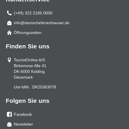
(+49) 322 2185 0000
info@danischeferienhauser.de
Mail
Öffnungszeiten
Finden Sie uns
TouristOnline A/S
Birkemose Alle 41
DK-6000
Kolding
Dänemark
Ust-IdNr.:
DK25363078
Folgen Sie uns
Facebook
Sie
Newsletter
uns