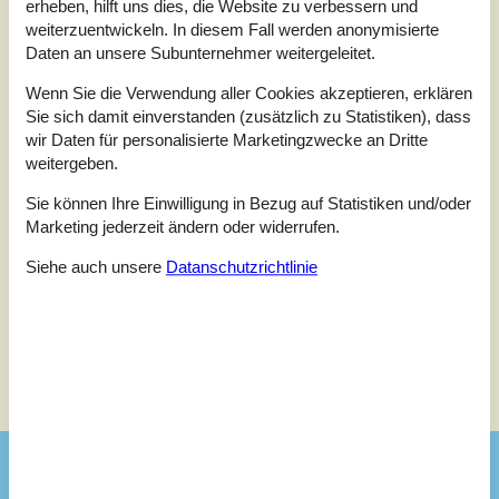
erheben, hilft uns dies, die Website zu verbessern und
1,0
weiterzuentwickeln. In diesem Fall werden anonymisierte
Bezogen auf
1
Bewertung
Daten an unsere Subunternehmer weitergeleitet.
Wenn Sie die Verwendung aller Cookies akzeptieren, erklären
Bewertung ist vom 12.07.2026
Sie sich damit einverstanden (zusätzlich zu Statistiken), dass
5
(0)
wir Daten für personalisierte Marketingzwecke an Dritte
4
(0)
weitergeben.
3
(0)
2
(0)
1
(1)
Sie können Ihre Einwilligung in Bezug auf Statistiken und/oder
Marketing jederzeit ändern oder widerrufen.
Kommentare
Keine Bewertungen haben Kommentare.
Siehe auch unsere
Datanschutzrichtlinie
Siehe Häuser nebenan
Sonnenstand über dem gewählten Objekt
😎
Ausstattung