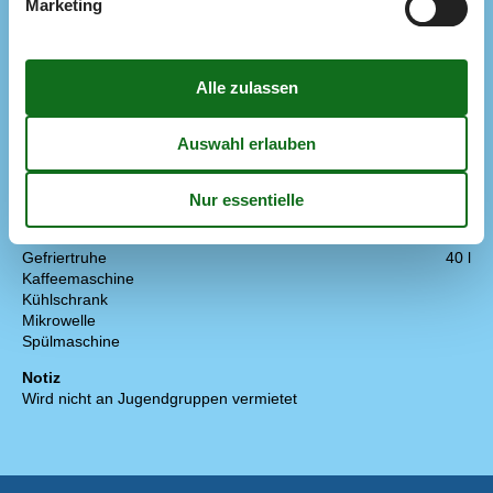
Marketing
Surfmöglichkeiten
150 m
Konzepte
Energiesparhaus
Hochwertige Gartenmöbel
Nahe am Meer
Rauchfreies Haus
Küche
Abzugshaube
Die Küche verfügt über Warmwasser
Elektroherd
Gefriertruhe
40 l
Kaffeemaschine
Kühlschrank
Mikrowelle
Spülmaschine
Notiz
Wird nicht an Jugendgruppen vermietet