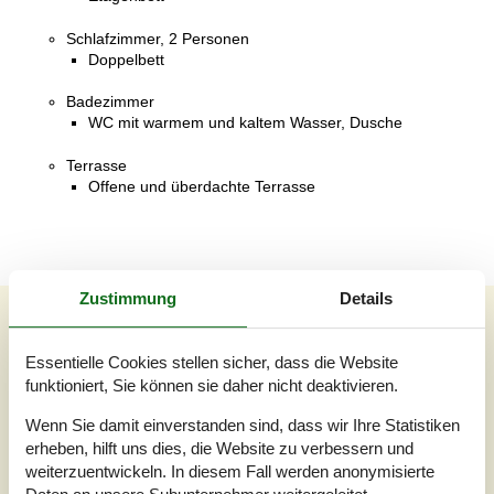
Schlafzimmer, 2 Personen
Doppelbett
Badezimmer
WC mit warmem und kaltem Wasser, Dusche
Terrasse
Offene und überdachte Terrasse
Zustimmung
Details
Unsere Gästebewertungen
Unsere Gästebewertungen
Externe Bewertungen
Essentielle Cookies stellen sicher, dass die Website
funktioniert, Sie können sie daher nicht deaktivieren.
4,3
Bezogen auf
3
Bewertungen
Wenn Sie damit einverstanden sind, dass wir Ihre Statistiken
erheben, hilft uns dies, die Website zu verbessern und
weiterzuentwickeln. In diesem Fall werden anonymisierte
Letzte Bewertung ist vom 03.07.2026