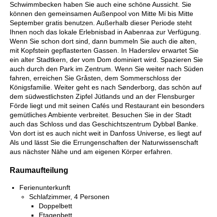
Schwimmbecken haben Sie auch eine schöne Aussicht. Sie
können den gemeinsamen Außenpool von Mitte Mi bis Mitte
September gratis benutzen. Außerhalb dieser Periode steht
Ihnen noch das lokale Erlebnisbad in Aabenraa zur Verfügung.
Wenn Sie schon dort sind, dann bummeln Sie auch die alten,
mit Kopfstein gepflasterten Gassen. In Haderslev erwartet Sie
ein alter Stadtkern, der vom Dom dominiert wird. Spazieren Sie
auch durch den Park im Zentrum. Wenn Sie weiter nach Süden
fahren, erreichen Sie Gråsten, dem Sommerschloss der
Königsfamilie. Weiter geht es nach Sønderborg, das schön auf
dem südwestlichsten Zipfel Jütlands und an der Flensburger
Förde liegt und mit seinen Cafés und Restaurant ein besonders
gemütliches Ambiente verbreitet. Besuchen Sie in der Stadt
auch das Schloss und das Geschichtszentrum Dybbøl Banke.
Von dort ist es auch nicht weit in Danfoss Universe, es liegt auf
Als und lässt Sie die Errungenschaften der Naturwissenschaft
aus nächster Nähe und am eigenen Körper erfahren.
Raumaufteilung
Ferienunterkunft
Schlafzimmer, 4 Personen
Doppelbett
Etagenbett