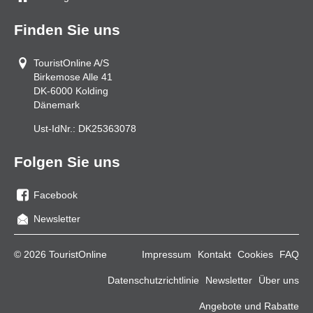
Finden Sie uns
TouristOnline A/S
Birkemose Alle 41
DK-6000
Kolding
Dänemark
Ust-IdNr.:
DK25363078
Folgen Sie uns
Facebook
Sie
Newsletter
uns
auf
© 2026 TouristOnline
Impressum
Kontakt
Cookies
FAQ
Facebook
Datenschutzrichtlinie
Newsletter
Über uns
Angebote und Rabatte