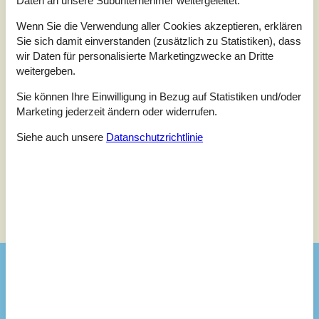
Daten an unsere Subunternehmer weitergeleitet.
5
(1)
Wenn Sie die Verwendung aller Cookies akzeptieren, erklären
4
(2)
3
(0)
Sie sich damit einverstanden (zusätzlich zu Statistiken), dass
2
(0)
wir Daten für personalisierte Marketingzwecke an Dritte
1
(0)
weitergeben.
Kommentare
Keine Bewertungen haben Kommentare.
Sie können Ihre Einwilligung in Bezug auf Statistiken und/oder
Marketing jederzeit ändern oder widerrufen.
Siehe stattdessen 4 externe Bewertungen.
Siehe auch unsere
Datanschutzrichtlinie
Siehe Häuser nebenan
Sonnenstand über dem gewählten Objekt
😎
Ausstattung
Badezimmer