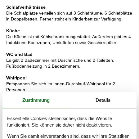
Schlafverhältnisse
Die Schlafplätze verteilen sich auf 3 Schlafräume. 6 Schlafplätze
in Doppelbetten. Ferner steht ein Kinderbett zur Verfügung.
Küche
Die Küche ist mit Kühlschrank ausgestattet. Außerdem gibt es 4
Induktions-Kochzonen, Umluftofen sowie Geschirrspüler.
WC und Bad
Es gibt 2 Badezimmer mit Duschnische und 2 Toiletten.
Fußbodenheizung in 2 Badezimmern.
Whirlpool
Entspannen Sie sich im Innen-Durchlauf-Whirlpool für 2
Personen.
Zustimmung
Details
Multimedien
In der Ferienunterkunft gibt es 1 Fernseher mit Smart-TV.1
Chromecast. Radio. Mindestens 4 dänische Fernsehsender.
Essentielle Cookies stellen sicher, dass die Website
Mindestens 4 deutsche Fernsehsender. Es steht kabellose
funktioniert, Sie können sie daher nicht deaktivieren.
Internetverbindung zur Verfügung.
Wenn Sie damit einverstanden sind, dass wir Ihre Statistiken
Wissenswertes