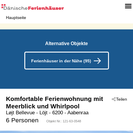
Hauptseite
Alternative Objekte
Ferienhäuser in der Nähe (95)
Komfortable Ferienwohnung mit
Teilen
Meerblick und Whirlpool
Løjt Bellevue
 - Löjt
 - 6200
 - Aabenraa
6 Personen
Objekt Nr.:
121-63-0548