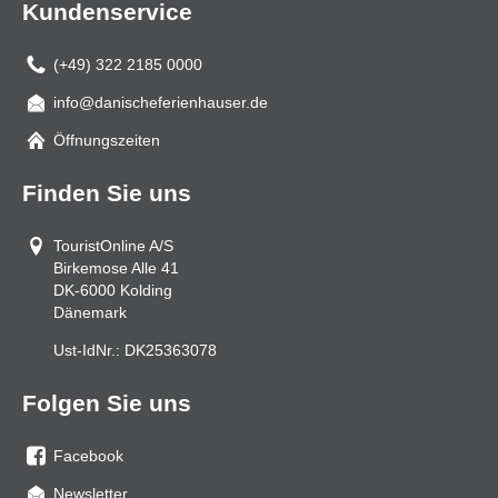
Kundenservice
(+49) 322 2185 0000
info@danischeferienhauser.de
Mail
Öffnungszeiten
Finden Sie uns
TouristOnline A/S
Birkemose Alle 41
DK-6000
Kolding
Dänemark
Ust-IdNr.:
DK25363078
Folgen Sie uns
Facebook
Sie
Newsletter