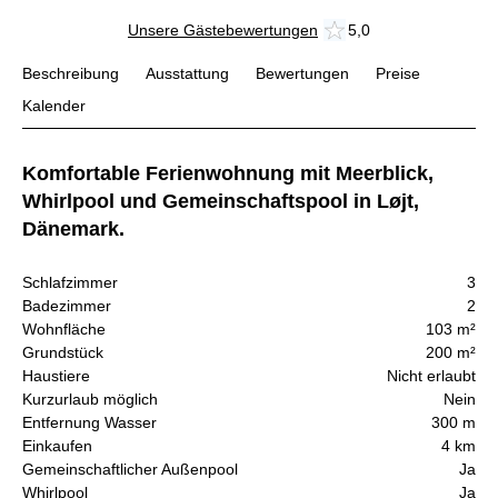
Unsere Gästebewertungen
5,0
Beschreibung
Ausstattung
Bewertungen
Preise
Kalender
Komfortable Ferienwohnung mit Meerblick,
Whirlpool und Gemeinschaftspool in Løjt,
Dänemark.
Schlafzimmer
3
Badezimmer
2
Wohnfläche
103 m²
Grundstück
200 m²
Haustiere
Nicht erlaubt
Kurzurlaub möglich
Nein
Entfernung Wasser
300 m
Einkaufen
4 km
Gemeinschaftlicher Außenpool
Ja
Whirlpool
Ja