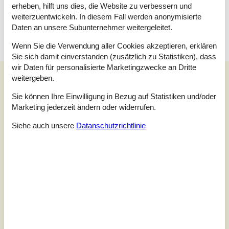
erheben, hilft uns dies, die Website zu verbessern und
Keine Vermietung an Jugendgruppen, in denen alle 15-25 Jahre
sind. Rauchen ist nicht zugelassen. Bei Nichtbeachtung dieses
weiterzuentwickeln. In diesem Fall werden anonymisierte
Verbots wird eine Gebühr von mindestens EUR 420,- erhoben.
Daten an unsere Subunternehmer weitergeleitet.
Wenn Sie die Verwendung aller Cookies akzeptieren, erklären
Sie sich damit einverstanden (zusätzlich zu Statistiken), dass
wir Daten für personalisierte Marketingzwecke an Dritte
Unsere Gästebewertungen
weitergeben.
Unsere Gästebewertungen
Externe Bewertungen
Sie können Ihre Einwilligung in Bezug auf Statistiken und/oder
Marketing jederzeit ändern oder widerrufen.
5,0
Bezogen auf
1
Bewertung
Siehe auch unsere
Datanschutzrichtlinie
Bewertung ist vom 05.07.2026
5
(1)
4
(0)
3
(0)
2
(0)
1
(0)
Kommentare
Keine Bewertungen haben Kommentare.