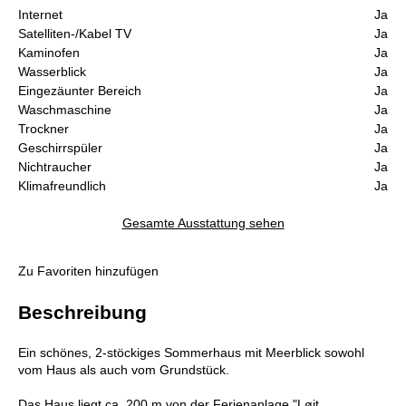
Internet
Ja
Satelliten-/Kabel TV
Ja
Kaminofen
Ja
Wasserblick
Ja
Eingezäunter Bereich
Ja
Waschmaschine
Ja
Trockner
Ja
Geschirrspüler
Ja
Nichtraucher
Ja
Klimafreundlich
Ja
Gesamte Ausstattung sehen
Zu Favoriten hinzufügen
Beschreibung
Ein schönes, 2-stöckiges Sommerhaus mit Meerblick sowohl
vom Haus als auch vom Grundstück.
Das Haus liegt ca. 200 m von der Ferienanlage "Løjt