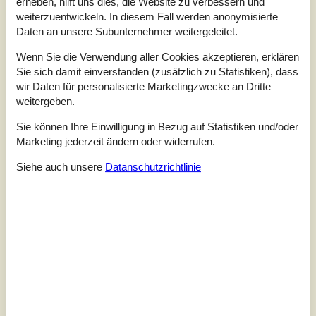
erheben, hilft uns dies, die Website zu verbessern und
Preis-Leistung:
4,0
weiterzuentwickeln. In diesem Fall werden anonymisierte
Daten an unsere Subunternehmer weitergeleitet.
Lage:
4,9
Wenn Sie die Verwendung aller Cookies akzeptieren, erklären
9 externe Bewertungen
Sie sich damit einverstanden (zusätzlich zu Statistiken), dass
wir Daten für personalisierte Marketingzwecke an Dritte
4,8
weitergeben.
Insgesamt:
5
Service vor Ort:
4
Preis-Leistung:
5
Lage:
5
Sie können Ihre Einwilligung in Bezug auf Statistiken und/oder
Marketing jederzeit ändern oder widerrufen.
Allgemein:
Es war ein traumhafter Ausblick von der oberen Terrasse aufs
Meer, wir haben es sehr genossen dort zu frühstücken und
Siehe auch unsere
Datanschutzrichtlinie
abends zu grillen. Die Lage ist wirklich toll, nur wenige Schritte
bis zu einem Spielplatz mit Hüpfkissen und dann zum Strand.
Trotzdem sehr ruhig und man fühlt sich für sich. Auf dem Pfad
zum Strand wuchsen herrliche Himbeer- und
Brombeersträucher. Die offene Küche und der Wohn-Ess -
Bereich war skandinavisch gemütlich eingerichtet. Wir kommen
gerne wieder!
4,3
Insgesamt:
4
Service vor Ort:
5
Preis-Leistung:
3