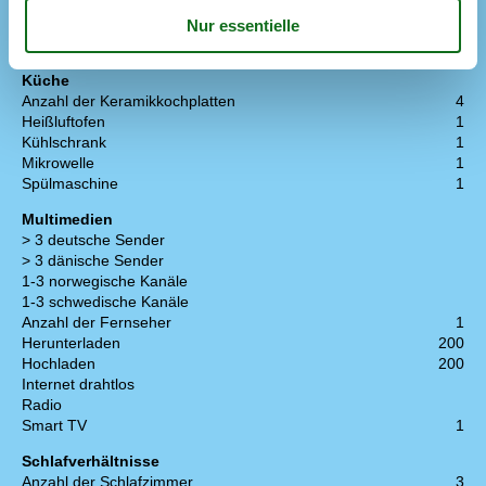
Wärmepumpe
Wärmepumpe Luft zu Luft
Wäschetrockner
1
Küche
Anzahl der Keramikkochplatten
4
Heißluftofen
1
Kühlschrank
1
Mikrowelle
1
Spülmaschine
1
Multimedien
> 3 deutsche Sender
> 3 dänische Sender
1-3 norwegische Kanäle
1-3 schwedische Kanäle
Anzahl der Fernseher
1
Herunterladen
200
Hochladen
200
Internet drahtlos
Radio
Smart TV
1
Schlafverhältnisse
Anzahl der Schlafzimmer
3