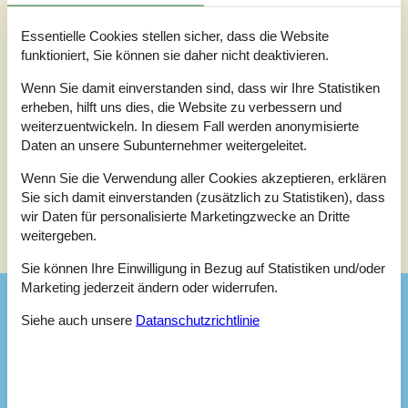
5
(0)
Essentielle Cookies stellen sicher, dass die Website
4
(1)
funktioniert, Sie können sie daher nicht deaktivieren.
3
(0)
2
(0)
1
(0)
Wenn Sie damit einverstanden sind, dass wir Ihre Statistiken
erheben, hilft uns dies, die Website zu verbessern und
Kommentare
weiterzuentwickeln. In diesem Fall werden anonymisierte
Keine Bewertungen haben Kommentare.
Daten an unsere Subunternehmer weitergeleitet.
Wenn Sie die Verwendung aller Cookies akzeptieren, erklären
Sie sich damit einverstanden (zusätzlich zu Statistiken), dass
Siehe Häuser nebenan
wir Daten für personalisierte Marketingzwecke an Dritte
weitergeben.
Sonnenstand über dem gewählten Objekt
😎
Sie können Ihre Einwilligung in Bezug auf Statistiken und/oder
Marketing jederzeit ändern oder widerrufen.
Ausstattung
Siehe auch unsere
Datanschutzrichtlinie
Aktivitäten
Sitzbereich
Badezimmer