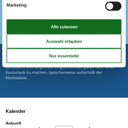
Elektroherd
Marketing
Kaffeemaschine
Kühl-/Gefrierschrank
Mikrowelle
Spülmaschine
Kurzurlaub
Es besteht eine begrenzte Möglichkeit das ganze Jahr einen
Kurzurlaub zu machen, typischerweise außerhalb der
Hochsaison.
Kalender
Ankunft