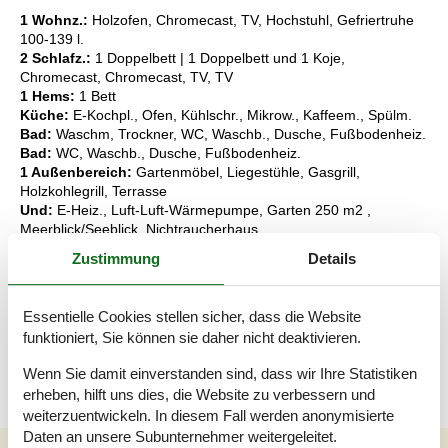
1 Wohnz.:
Holzofen, Chromecast, TV, Hochstuhl, Gefriertruhe
100-139 l.
2 Schlafz.:
1 Doppelbett | 1 Doppelbett und 1 Koje,
Chromecast, Chromecast, TV, TV
1 Hems:
1 Bett
Küche:
E-Kochpl., Ofen, Kühlschr., Mikrow., Kaffeem., Spülm.
Bad:
Waschm, Trockner, WC, Waschb., Dusche, Fußbodenheiz.
Bad:
WC, Waschb., Dusche, Fußbodenheiz.
1 Außenbereich:
Gartenmöbel, Liegestühle, Gasgrill,
Holzkohlegrill, Terrasse
Und:
E-Heiz., Luft-Luft-Wärmepumpe, Garten 250 m2 ,
Meerblick/Seeblick, Nichtraucherhaus
Zustimmung
Details
Schlüsselinformationen
Das Ferienhaus steht Ihnen am Anreisetag ab 16:00 Uhr zur
Verfügung.
Essentielle Cookies stellen sicher, dass die Website
Die Schlüsselübergabe findet am Haus statt.
funktioniert, Sie können sie daher nicht deaktivieren.
Dieses Haus ist Smart-Lock-fähig
Wenn Sie damit einverstanden sind, dass wir Ihre Statistiken
erheben, hilft uns dies, die Website zu verbessern und
weiterzuentwickeln. In diesem Fall werden anonymisierte
Daten an unsere Subunternehmer weitergeleitet.