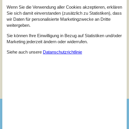
Externe Bewertungen
Wenn Sie die Verwendung aller Cookies akzeptieren, erklären
Unsere Gästebewertungen
Externe Bewertungen
Sie sich damit einverstanden (zusätzlich zu Statistiken), dass
wir Daten für personalisierte Marketingzwecke an Dritte
3,5
weitergeben.
Sie können Ihre Einwilligung in Bezug auf Statistiken und/oder
Marketing jederzeit ändern oder widerrufen.
Externe Bewertungen
Siehe auch unsere
Datanschutzrichtlinie
Keine detaillierten externen Bewertungen
Siehe Häuser nebenan
Sonnenstand über dem gewählten Objekt
😎
Ausstattung
Aktivitäten