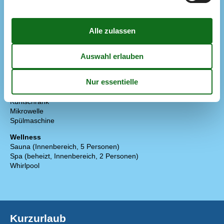
Küste
500 m
Nachbar
10 m
Restaurant
300 m
Küche
Backofen
Elektrokochplatten
Gefriertruhe
Gefriertruhe 100-139 L
Kaffeemaschine
Kühlschrank
Mikrowelle
Spülmaschine
Wellness
Sauna (Innenbereich, 5 Personen)
Spa (beheizt, Innenbereich, 2 Personen)
Whirlpool
Kurzurlaub