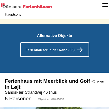
Hauptseite
Alternative Objekte
Ferienhäuser in der Nähe (93)
Ferienhaus mit Meerblick und Golf
Teilen
in Løjt
Sandskær Strandvej 46 (hus
 - Southeast Jutland And Als
5 Personen
Objekt Nr.:
090-45737
 - Löjt
 - 6200