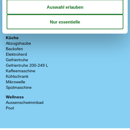
Angelplatz
200 m
Einkauf
3 km
Golf
400 m
Küste
200 m
Restaurant
3 km
Strand
200 m
Küche
Abzugshaube
Backofen
Elektroherd
Gefriertruhe
Gefriertruhe 200-249 L
Kaffeemaschine
Kühlschrank
Mikrowelle
Spülmaschine
Wellness
Aussenschwimmbad
Pool