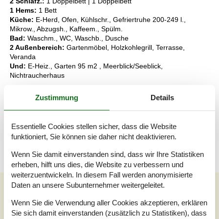
2 Schlafz.:
1 Doppelbett | 1 Doppelbett
1 Hems:
1 Bett
Küche:
E-Herd, Ofen, Kühlschr., Gefriertruhe 200-249 l.,
Mikrow., Abzugsh., Kaffeem., Spülm.
Bad:
Waschm., WC, Waschb., Dusche
2 Außenbereich:
Gartenmöbel, Holzkohlegrill, Terrasse,
Veranda
Und:
E-Heiz., Garten 95 m2 , Meerblick/Seeblick,
Nichtraucherhaus
Schlüsselinformationen
Zustimmung
Details
Das Ferienhaus steht Ihnen am Anreisetag ab 16:00 Uhr zur
Verfügung.
Die Schlüsselübergabe findet am Haus statt.
Essentielle Cookies stellen sicher, dass die Website
Dieses Haus ist Smart-Lock-fähig
funktioniert, Sie können sie daher nicht deaktivieren.
Wenn Sie damit einverstanden sind, dass wir Ihre Statistiken
erheben, hilft uns dies, die Website zu verbessern und
weiterzuentwickeln. In diesem Fall werden anonymisierte
Daten an unsere Subunternehmer weitergeleitet.
Unsere Gästebewertungen
Unsere Gästebewertungen
Externe Bewertungen
Wenn Sie die Verwendung aller Cookies akzeptieren, erklären
Sie sich damit einverstanden (zusätzlich zu Statistiken), dass