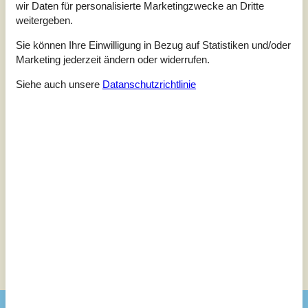
wir Daten für personalisierte Marketingzwecke an Dritte
3,0
Bezogen auf
2
Bewertungen
weitergeben.
Sie können Ihre Einwilligung in Bezug auf Statistiken und/oder
Letzte Bewertung ist vom 21.05.2024
Marketing jederzeit ändern oder widerrufen.
5
(0)
Siehe auch unsere
Datanschutzrichtlinie
4
(1)
3
(0)
2
(1)
1
(0)
Kommentare
Keine Bewertungen haben Kommentare auf Deutsch
1 Bewertung hat einen Kommentar in einer anderen Sprache.
Siehe Häuser nebenan
Sonnenstand über dem gewählten Objekt
😎