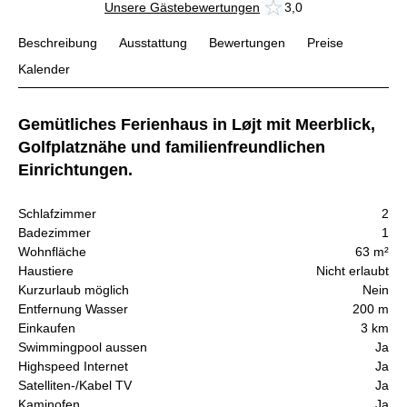
Unsere Gästebewertungen
3,0
Beschreibung
Ausstattung
Bewertungen
Preise
Kalender
Gemütliches Ferienhaus in Løjt mit Meerblick,
Golfplatznähe und familienfreundlichen
Einrichtungen.
Schlafzimmer
2
Badezimmer
1
Wohnfläche
63 m²
Haustiere
Nicht erlaubt
Kurzurlaub möglich
Nein
Entfernung Wasser
200 m
Einkaufen
3 km
Swimmingpool aussen
Ja
Highspeed Internet
Ja
Satelliten-/Kabel TV
Ja
Kaminofen
Ja