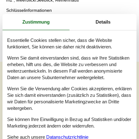
m2 , Meerblick/Seeblick, Reihenhaus
Schlüsselinformationen
Das Ferienhaus steht Ihnen am Anreisetag ab 16:00 Uhr zur
Zustimmung
Details
Verfügung.
Die Schlüsselübergabe findet am Haus statt.
Dieses Haus ist Smart-Lock-fähig
Essentielle Cookies stellen sicher, dass die Website
funktioniert, Sie können sie daher nicht deaktivieren.
Wenn Sie damit einverstanden sind, dass wir Ihre Statistiken
erheben, hilft uns dies, die Website zu verbessern und
Unsere Gästebewertungen
weiterzuentwickeln. In diesem Fall werden anonymisierte
Daten an unsere Subunternehmer weitergeleitet.
Unsere Gästebewertungen
Externe Bewertungen
Wenn Sie die Verwendung aller Cookies akzeptieren, erklären
3,0
Sie sich damit einverstanden (zusätzlich zu Statistiken), dass
Bezogen auf
1
Bewertung
wir Daten für personalisierte Marketingzwecke an Dritte
weitergeben.
Bewertung ist vom 25.08.2024
Sie können Ihre Einwilligung in Bezug auf Statistiken und/oder
Marketing jederzeit ändern oder widerrufen.
5
(0)
4
(0)
3
Siehe auch unsere
Datanschutzrichtlinie
(1)