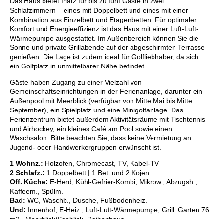
Das Haus bietet Platz für bis zu fünf Gäste in zwei
Schlafzimmern – eines mit Doppelbett und eines mit einer
Kombination aus Einzelbett und Etagenbetten. Für optimalen
Komfort und Energieeffizienz ist das Haus mit einer Luft-Luft-
Wärmepumpe ausgestattet. Im Außenbereich können Sie die
Sonne und private Grillabende auf der abgeschirmten Terrasse
genießen. Die Lage ist zudem ideal für Golfliebhaber, da sich
ein Golfplatz in unmittelbarer Nähe befindet.
Gäste haben Zugang zu einer Vielzahl von
Gemeinschaftseinrichtungen in der Ferienanlage, darunter ein
Außenpool mit Meerblick (verfügbar von Mitte Mai bis Mitte
September), ein Spielplatz und eine Minigolfanlage. Das
Ferienzentrum bietet außerdem Aktivitätsräume mit Tischtennis
und Airhockey, ein kleines Café am Pool sowie einen
Waschsalon. Bitte beachten Sie, dass keine Vermietung an
Jugend- oder Handwerkergruppen erwünscht ist.
1 Wohnz.:
Holzofen, Chromecast, TV, Kabel-TV
2 Schlafz.:
1 Doppelbett | 1 Bett und 2 Kojen
Off. Küche:
E-Herd, Kühl-Gefrier-Kombi, Mikrow., Abzugsh.,
Kaffeem., Spülm.
Bad:
WC, Waschb., Dusche, Fußbodenheiz.
Und:
Innenhof, E-Heiz., Luft-Luft-Wärmepumpe, Grill, Garten 76