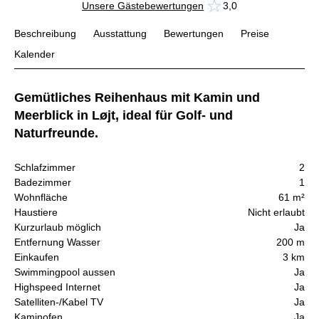
Unsere Gästebewertungen
3,0
Beschreibung
Ausstattung
Bewertungen
Preise
Kalender
Gemütliches Reihenhaus mit Kamin und
Meerblick in Løjt, ideal für Golf- und
Naturfreunde.
Schlafzimmer
2
Badezimmer
1
Wohnfläche
61 m²
Haustiere
Nicht erlaubt
Kurzurlaub möglich
Ja
Entfernung Wasser
200 m
Einkaufen
3 km
Swimmingpool aussen
Ja
Highspeed Internet
Ja
Satelliten-/Kabel TV
Ja
Kaminofen
Ja