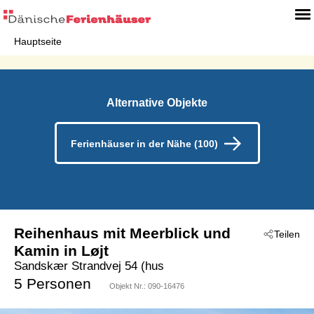
Hauptseite
Alternative Objekte
Ferienhäuser in der Nähe (100)
Reihenhaus mit Meerblick und
Teilen
Kamin in Løjt
Sandskær Strandvej 54 (hus
 - Southeast Jutland And Als
5 Personen
Objekt Nr.:
090-16476
 - Löjt
 - 6200