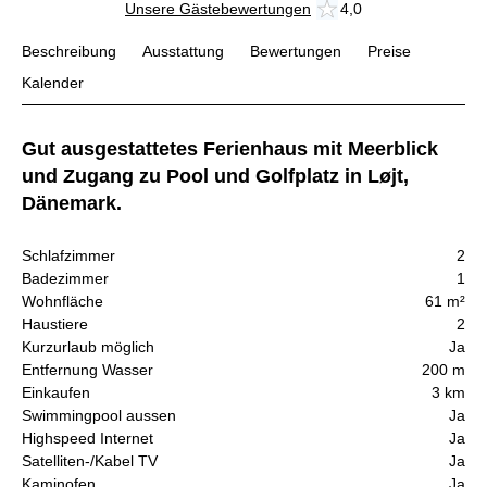
Unsere Gästebewertungen
4,0
Beschreibung
Ausstattung
Bewertungen
Preise
Kalender
Gut ausgestattetes Ferienhaus mit Meerblick
und Zugang zu Pool und Golfplatz in Løjt,
Dänemark.
Schlafzimmer
2
Badezimmer
1
Wohnfläche
61 m²
Haustiere
2
Kurzurlaub möglich
Ja
Entfernung Wasser
200 m
Einkaufen
3 km
Swimmingpool aussen
Ja
Highspeed Internet
Ja
Satelliten-/Kabel TV
Ja
Kaminofen
Ja