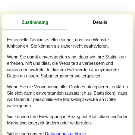
Unsere Gästebewertungen
Zustimmung
Details
Unsere Gästebewertungen
Externe Bewertungen
Essentielle Cookies stellen sicher, dass die Website
4,0
funktioniert, Sie können sie daher nicht deaktivieren.
Bezogen auf
4
Bewertungen
Wenn Sie damit einverstanden sind, dass wir Ihre Statistiken
erheben, hilft uns dies, die Website zu verbessern und
Letzte Bewertung ist vom 10.04.2026
weiterzuentwickeln. In diesem Fall werden anonymisierte
Daten an unsere Subunternehmer weitergeleitet.
5
(1)
4
(2)
3
(1)
Wenn Sie die Verwendung aller Cookies akzeptieren, erklären
2
(0)
1
Sie sich damit einverstanden (zusätzlich zu Statistiken), dass
(0)
wir Daten für personalisierte Marketingzwecke an Dritte
Kommentare
weitergeben.
Keine Bewertungen haben Kommentare auf Deutsch
2 Bewertungen haben Kommentare in anderen Sprachen.
Sie können Ihre Einwilligung in Bezug auf Statistiken und/oder
Marketing jederzeit ändern oder widerrufen.
Siehe auch unsere
Datanschutzrichtlinie