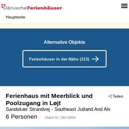
Hauptseite
Alternative Objekte
Ferienhäuser in der Nähe (113)
Ferienhaus mit Meerblick und
Teilen
Poolzugang in Løjt
Sandskær Strandvej
 - Southeast Jutland And Als
 - Löjt
 - 6200
6 Personen
Objekt Nr.:
090-09969