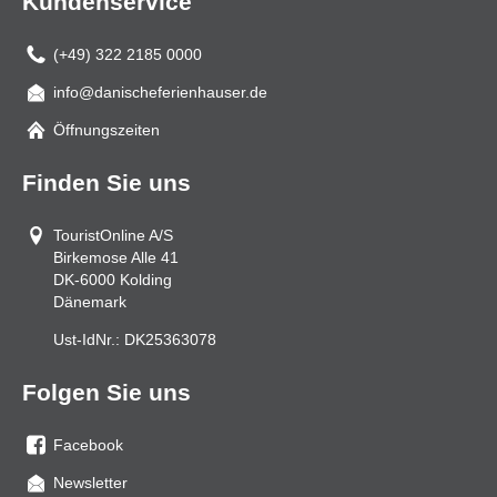
Kundenservice
(+49) 322 2185 0000
info@danischeferienhauser.de
Mail
Öffnungszeiten
Finden Sie uns
TouristOnline A/S
Birkemose Alle 41
DK-6000
Kolding
Dänemark
Ust-IdNr.:
DK25363078
Folgen Sie uns
Facebook
Sie
Newsletter