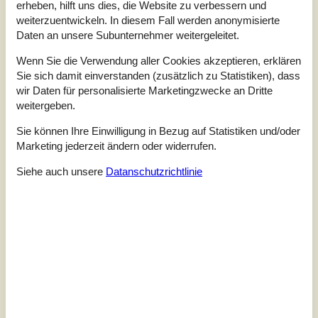
erheben, hilft uns dies, die Website zu verbessern und
Unsere Gästebewertungen
weiterzuentwickeln. In diesem Fall werden anonymisierte
Unsere Gästebewertungen
Externe Bewertungen
Daten an unsere Subunternehmer weitergeleitet.
Wenn Sie die Verwendung aller Cookies akzeptieren, erklären
4,6
Bezogen auf
11
Bewertungen
Sie sich damit einverstanden (zusätzlich zu Statistiken), dass
wir Daten für personalisierte Marketingzwecke an Dritte
weitergeben.
Letzte Bewertung ist vom 09.11.2025
Sie können Ihre Einwilligung in Bezug auf Statistiken und/oder
5
(7)
Marketing jederzeit ändern oder widerrufen.
4
(4)
3
(0)
2
(0)
Siehe auch unsere
Datanschutzrichtlinie
1
(0)
Kommentare
1 Bewertung hat einen Kommentar auf Deutsch.
2 Bewertungen haben Kommentare in anderen Sprachen.
3
1
0
7
Erwachsene
Kind
2023 Mai
Haustiere
Überna
Zwei Toiletten waren vorteilhaft. Recht sauber und gut
eingerichtet. Sehr guter Blick über den Hafen. Ruhig.