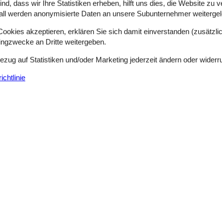
d, dass wir Ihre Statistiken erheben, hilft uns dies, die Website zu 
r vom kinderfreundlichen Strand entfernt, im großen, beliebten Ferie
all werden anonymisierte Daten an unsere Subunternehmer weitergele
dfünischen Inselmeer "Det Sydfynske Øhav". Das Haus verfügt über ein
okies akzeptieren, erklären Sie sich damit einverstanden (zusätzlich
tingzwecke an Dritte weitergeben.
Bezug auf Statistiken und/oder Marketing jederzeit ändern oder widerr
Ferienhaus mit Meerblick und Aktivitätsr
Klintevænget - Taasinge - 5700 - The Danish South Sea
chtlinie
8 Personen
Objekt Nr.:
090-44835
7 Übernachtungen
Schlafzimmer
3
Entfernung Wasser
Haustiere
Nicht erlaubt
Wohnfläche
, haben Sie einen atemberaubenden Panoramablick auf den Svendborg
as zweite Badezimmer befindet sich in Verbindung mit dem Aktivitätsra