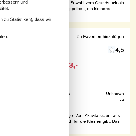
verbessern und
nhausgebiet in Stenodden in Tåsinge. Sowohl vom Grundstück als
itet.
en Flur, ein großes Zimmer mit Doppelbett, ein kleineres
 zu Statistiken), dass wir
ufen.
aum
Zu Favoriten hinzufügen
4,5
Ab
EUR
623,-
150 m
Grundstück
Unknown
88 m²
Internet
Ja
sund, Valdemars Schloss und Tåsinge. Vom Aktivitätsraum aus
um, in dem es einen Brio-Wickeltisch für die Kleinen gibt. Das