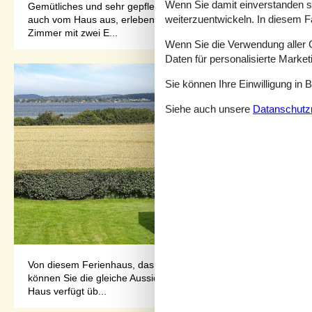
Wenn Sie damit einverstanden sin
Gemütliches und sehr gepflegtes Ferienhaus, nur etwa 125 Mete
weiterzuentwickeln. In diesem F
auch vom Haus aus, erleben Sie eine schöne Aussicht zu dem sü
Zimmer mit zwei E...
Wenn Sie die Verwendung aller Co
Daten für personalisierte Marke
Sie können Ihre Einwilligung in 
Siehe auch unsere
Datanschutzri
Von diesem Ferienhaus, das ca. 150 m vom Meer entfernt liegt
können Sie die gleiche Aussicht vom Heimtrainer aus genießen. D
Haus verfügt üb...