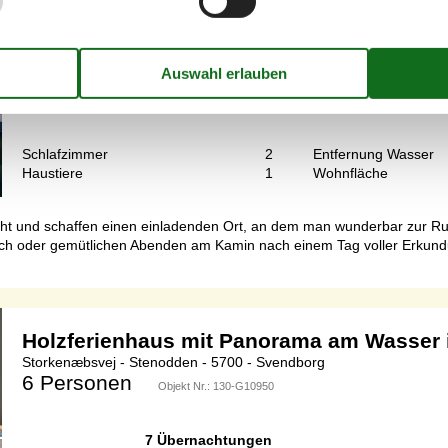
5 Personen
Objekt Nr.:
130-G11350
7 Übernachtungen
Schlafzimmer
2
Entfernung Wasser
Haustiere
1
Wohnfläche
icht und schaffen einen einladenden Ort, an dem man wunderbar zur
uch oder gemütlichen Abenden am Kamin nach einem Tag voller Erkund
Holzferienhaus mit Panorama am Wasser 
Storkenæbsvej - Stenodden - 5700 - Svendborg
6 Personen
Objekt Nr.:
130-G10950
7 Übernachtungen