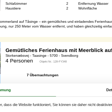
Schlafzimmer
2
Entfernung Wasser
Haustiere
2
Wohnfläche
Sommerland auf Tåsinge – ein gemütliches und einladendes Ferienhau
bung, nur 250 Meter vom Wasser entfernt, und haben gleichzeitig einf
Gemütliches Ferienhaus mit Meerblick au
Storkenæbsvej - Taasinge - 5700 - Svendborg
4 Personen
Objekt Nr.:
128-FY348
7 Übernachtungen
mmung
Det
Schlafzimmer
2
Entfernung Wasser
Haustiere
Nicht erlaubt
Wohnfläche
r, dass die Website funktioniert, Sie können sie daher nicht deaktivie