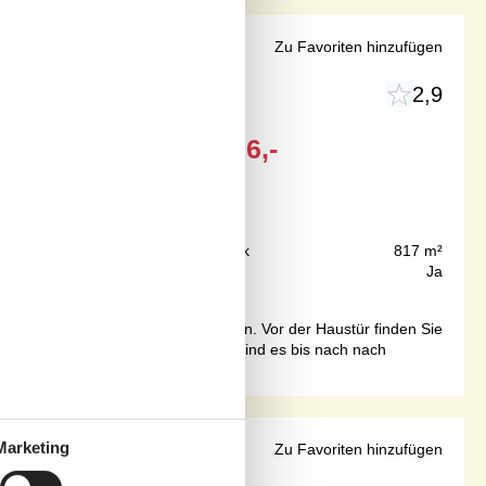
erblick
Zu Favoriten hinzufügen
2,9
Ab
EUR
306,-
250 m
Grundstück
817 m²
64 m²
Internet
Ja
 Ferienhausgebiet Stenodden finden. Vor der Haustür finden Sie
ganze Jahr geöffnet haben. 16 km sind es bis nach nach
Marketing
Tåsinge
Zu Favoriten hinzufügen