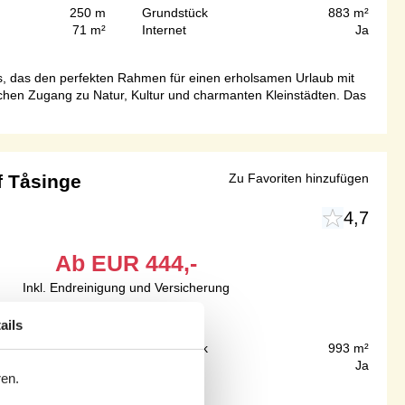
250 m
Grundstück
883 m²
71 m²
Internet
Ja
s, das den perfekten Rahmen für einen erholsamen Urlaub mit
achen Zugang zu Natur, Kultur und charmanten Kleinstädten. Das
f Tåsinge
Zu Favoriten hinzufügen
4,7
Ab
EUR
444,-
Inkl. Endreinigung und Versicherung
ails
125 m
Grundstück
993 m²
73 m²
Internet
Ja
ren.