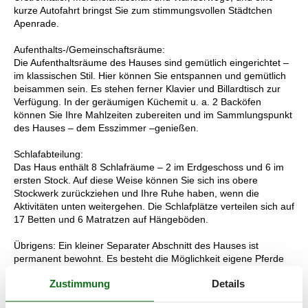
kurze Autofahrt bringst Sie zum stimmungsvollen Städtchen
Apenrade.
Aufenthalts-/Gemeinschaftsräume:
Die Aufenthaltsräume des Hauses sind gemütlich eingerichtet –
im klassischen Stil. Hier können Sie entspannen und gemütlich
beisammen sein. Es stehen ferner Klavier und Billardtisch zur
Verfügung. In der geräumigen Küchemit u. a. 2 Backöfen
können Sie Ihre Mahlzeiten zubereiten und im Sammlungspunkt
des Hauses – dem Esszimmer –genießen.
Schlafabteilung:
Das Haus enthält 8 Schlafräume – 2 im Erdgeschoss und 6 im
ersten Stock. Auf diese Weise können Sie sich ins obere
Stockwerk zurückziehen und Ihre Ruhe haben, wenn die
Aktivitäten unten weitergehen. Die Schlafplätze verteilen sich auf
17 Betten und 6 Matratzen auf Hängeböden.
Übrigens: Ein kleiner Separater Abschnitt des Hauses ist
permanent bewohnt. Es besteht die Möglichkeit eigene Pferde
mitzubringen. 2 Pferdeboxen und ein Pferdegehege, dicht am
Zustimmung
Details
Haus, können gemietet werden.