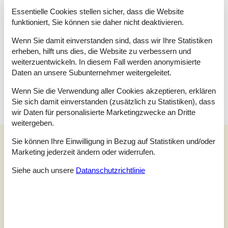
Essentielle Cookies stellen sicher, dass die Website
Wissenswertes
funktioniert, Sie können sie daher nicht deaktivieren.
Das Gebäude ist in ländlicher Umgebung gelegen. Es kann
Wenn Sie damit einverstanden sind, dass wir Ihre Statistiken
daher vereinzelt zu Beeinträchtigungen durch ländliche Gerüche
kommen. Sie können kostenlos 2 Haustiere mitzubringen.
erheben, hilft uns dies, die Website zu verbessern und
Hunde sind an der Leine zu führen und können nicht in die erste
weiterzuentwickeln. In diesem Fall werden anonymisierte
Etage (Schlafräume) mitgenommen werden. Rauchen ist nicht
Daten an unsere Subunternehmer weitergeleitet.
zugelassen. Bei Nichtbeachtung dieses Verbots wird eine
Gebühr von mindestens EUR 420,- erhoben.
Wenn Sie die Verwendung aller Cookies akzeptieren, erklären
Sie sich damit einverstanden (zusätzlich zu Statistiken), dass
wir Daten für personalisierte Marketingzwecke an Dritte
weitergeben.
Unsere Gästebewertungen
Sie können Ihre Einwilligung in Bezug auf Statistiken und/oder
Marketing jederzeit ändern oder widerrufen.
Unsere Gästebewertungen
Externe Bewertungen
Siehe auch unsere
Datanschutzrichtlinie
4,7
Bezogen auf
6
Bewertungen
Letzte Bewertung ist vom 26.07.2026