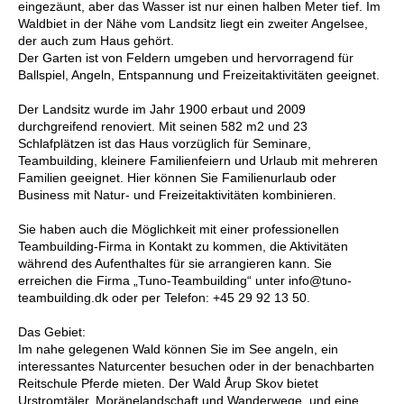
eingezäunt, aber das Wasser ist nur einen halben Meter tief. Im
Waldbiet in der Nähe vom Landsitz liegt ein zweiter Angelsee,
der auch zum Haus gehört.
Der Garten ist von Feldern umgeben und hervorragend für
Ballspiel, Angeln, Entspannung und Freizeitaktivitäten geeignet.
Der Landsitz wurde im Jahr 1900 erbaut und 2009
durchgreifend renoviert. Mit seinen 582 m2 und 23
Schlafplätzen ist das Haus vorzüglich für Seminare,
Teambuilding, kleinere Familienfeiern und Urlaub mit mehreren
Familien geeignet. Hier können Sie Familienurlaub oder
Business mit Natur- und Freizeitaktivitäten kombinieren.
Sie haben auch die Möglichkeit mit einer professionellen
Teambuilding-Firma in Kontakt zu kommen, die Aktivitäten
während des Aufenthaltes für sie arrangieren kann. Sie
erreichen die Firma „Tuno-Teambuilding“ unter info@tuno-
teambuilding.dk oder per Telefon: +45 29 92 13 50.
Das Gebiet:
Im nahe gelegenen Wald können Sie im See angeln, ein
interessantes Naturcenter besuchen oder in der benachbarten
Reitschule Pferde mieten. Der Wald Årup Skov bietet
Urstromtäler, Moränelandschaft und Wanderwege, und eine