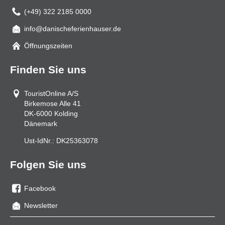
(+49) 322 2185 0000
info@danischeferienhauser.de
Mail
Öffnungszeiten
Finden Sie uns
TouristOnline A/S
Birkemose Alle 41
DK-6000
Kolding
Dänemark
Ust-IdNr.:
DK25363078
Folgen Sie uns
Facebook
Sie
Newsletter
uns
auf