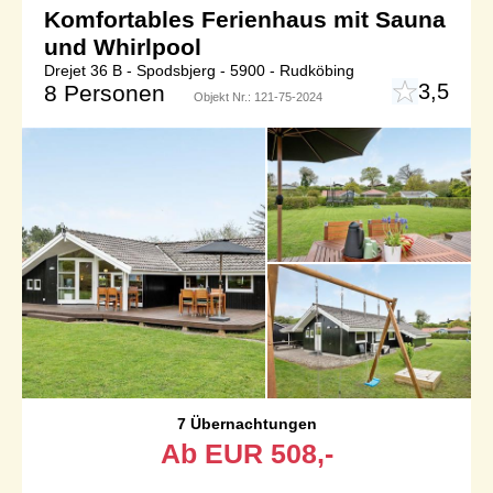
Komfortables Ferienhaus mit Sauna
und Whirlpool
Drejet 36 B - Spodsbjerg - 5900 - Rudköbing
3,5
8 Personen
Objekt Nr.:
121-75-2024
7 Übernachtungen
Ab
EUR
508,-