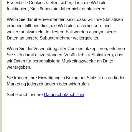
Essentielle Cookies stellen sicher, dass die Website
herrliche Erlebnisse entlang der Küste mit
funktioniert, Sie können sie daher nicht deaktivieren.
kinderfreundlichen Stränden und guten
Angelmöglichkeiten. In dem gemütlichen Bungalow auf
Wenn Sie damit einverstanden sind, dass wir Ihre Statistiken
einem schönen Rasengrundstück erwarten Sie 3 schöne
erheben, hilft uns dies, die Website zu verbessern und
Schlafzimmer und 1 Badezimmer. Außerdem ein
weiterzuentwickeln. In diesem Fall werden anonymisierte
Wohnzimmer mit Essbereich und eine offene Küche. Die
Daten an unsere Subunternehmer weitergeleitet.
Einrich...
Zu Favoriten hinzufügen
Wenn Sie die Verwendung aller Cookies akzeptieren, erklären
Sie sich damit einverstanden (zusätzlich zu Statistiken), dass
wir Daten für personalisierte Marketingzwecke an Dritte
weitergeben.
Ferienhaus mit Meerblick nahe
Sie können Ihre Einwilligung in Bezug auf Statistiken und/oder
Spodsbjerg Strand
Marketing jederzeit ändern oder widerrufen.
Gyvelvænget - Spodsbjerg - 5900 - Rudköbing
4,5
8 Personen
Objekt Nr.:
160-E1172
Siehe auch unsere
Datanschutzrichtlinie