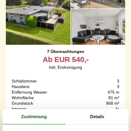
7 Übernachtungen
Ab
EUR
540,-
Inkl. Endreinigung
Schlafzimmer
3
Haustiere
3
Entfernung Wasser
475 m
Wohnfläche
81 m²
Grundstück
868 m²
Internet
Ja
Zustimmung
Details
Langeland steht für Familienurlaub, Fischerdörfer,
schöne, abwechlungsreiche Landschaft und nicht zuletzt