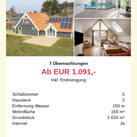
7 Übernachtungen
Ab
EUR
1.091,-
Inkl. Endreinigung
Schlafzimmer
5
Haustiere
2
Entfernung Wasser
150 m
Wohnfläche
150 m²
Grundstück
1.633 m²
Internet
Ja