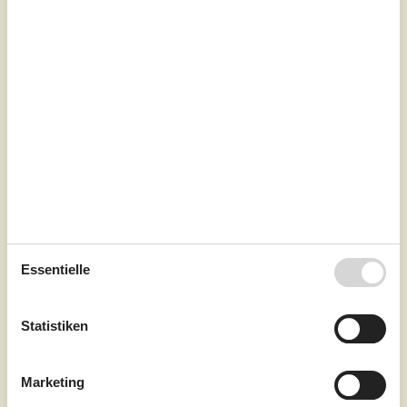
Sofaecke lädt zu ruhigen Lesestunden und gemütlichen
Brettspielabenden ein.Lassen...
Zu Favoriten hinzufügen
Ferienhaus mit Sauna und
Whirlpool am Meer
Slaaenvænget - Spodsbjerg - 5900 - Rudköbing
5,0
6 Personen
Objekt Nr.:
121-75-2026
Essentielle
Statistiken
Marketing