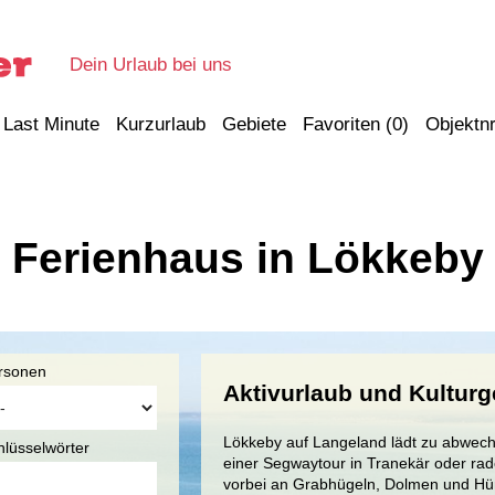
Dein Urlaub bei uns
Last Minute
Kurzurlaub
Gebiete
Favoriten (
0
)
Objektnr
Ferienhaus in Lökkeby
rsonen
Aktivurlaub und Kultur
Lökkeby auf Langeland lädt zu abwechs
hlüsselwörter
einer Segwaytour in Tranekär oder rade
vorbei an Grabhügeln, Dolmen und Hün