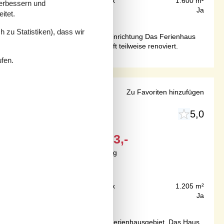
100 m
Grundstück
1.600 m²
verbessern und
60 m²
Internet
Ja
itet.
 zu Statistiken), dass wir
n einem sehr naturschönen Gebiet.Einrichtung Das Ferienhaus
ut. 2010 wurde die Ferienunterkunft teilweise renoviert.
ufen.
lichem Strand
Zu Favoriten hinzufügen
5,0
Ab
EUR
603,-
Inkl. Endreinigung
500 m
Grundstück
1.205 m²
77 m²
Internet
Ja
ichen Ferienhaus in einem ruhigen Ferienhausgebiet. Das Haus