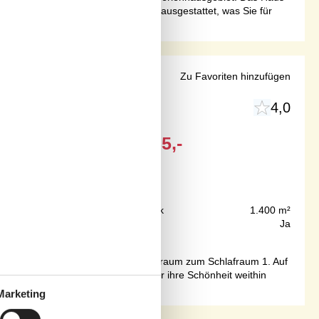
eundlich eingerichtet und mit allem ausgestattet, was Sie für
nähe
Zu Favoriten hinzufügen
4,0
Ab
EUR
485,-
300 m
Grundstück
1.400 m²
106 m²
Internet
Ja
verkehr. Schlafraum 3 ist Durchgangsraum zum Schlafraum 1. Auf
amilie bereit sind. Die Natur ist für ihre Schönheit weithin
Marketing