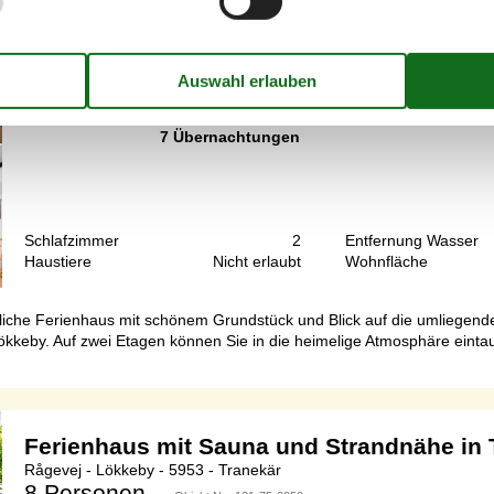
Gemütliches Ferienhaus mit Garten auf L
Løkkebyvej - Lökkeby - 5953 - Tranekär
5 Personen
Objekt Nr.:
130-G11241
7 Übernachtungen
Schlafzimmer
2
Entfernung Wasser
Haustiere
Nicht erlaubt
Wohnfläche
liche Ferienhaus mit schönem Grundstück und Blick auf die umliegende
ökkeby. Auf zwei Etagen können Sie in die heimelige Atmosphäre einta
Ferienhaus mit Sauna und Strandnähe in
Rågevej - Lökkeby - 5953 - Tranekär
8 Personen