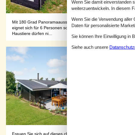
Wenn Sie damit einverstanden sin
weiterzuentwickeln. In diesem F
Wenn Sie die Verwendung aller Co
Mit 180 Grad Panoramaaussicht über den Belt von Lagenland fi
Daten für personalisierte Marke
eignet sich für 6 Personen sowie 1 Kleinkind bis zu 3 Jahren. D
Haustiere dürfen ni...
Sie können Ihre Einwilligung in 
Siehe auch unsere
Datanschutzri
Freuen Sie sich auf dieses charmante Holzhaus, das Ihnen Nat