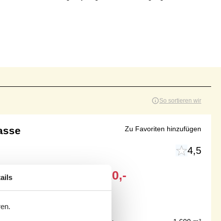
So sortieren wir
asse
Zu Favoriten hinzufügen
4,5
Ab
EUR
510,-
ails
ren.