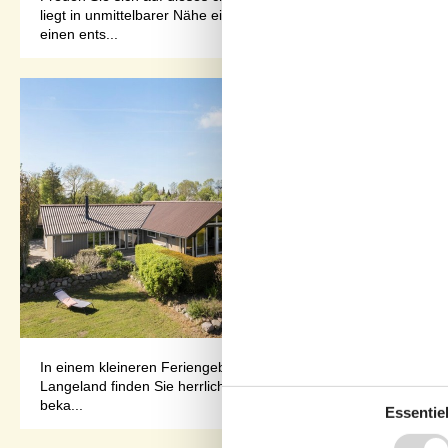
liegt in unmittelbarer Nähe einiger der kinderfreundlichsten Str
einen ents...
In einem kleineren Feriengebiet in Løkkeby liegt dieses Holzfe
Langeland finden Sie herrliche, kinderfreundliche Sandstrände mit
beka...
Essentiel