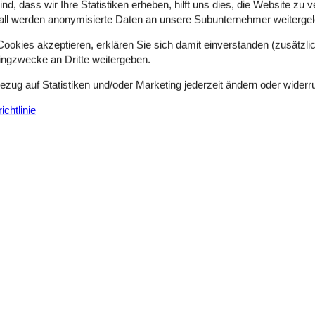
Schlafzimmer
3
Entfernung Wasser
d, dass wir Ihre Statistiken erheben, hilft uns dies, die Website zu 
Haustiere
Nicht erlaubt
Wohnfläche
all werden anonymisierte Daten an unsere Subunternehmer weitergele
okies akzeptieren, erklären Sie sich damit einverstanden (zusätzlich
nden Sie dieses schöne Ferienhaus mit einer ganz besonderen Lage i
tingzwecke an Dritte weitergeben.
ie Ferienunterkunft hat eine Wohnfläche von 60 m² und wurde 1970 geba
Bezug auf Statistiken und/oder Marketing jederzeit ändern oder widerr
chtlinie
Gemütliches Holzhaus nahe kinderfreund
Træløbervej - Lökkeby - 5953 - Tranekär
4 Personen
Objekt Nr.:
130-G10713
7 Übernachtungen
Schlafzimmer
2
Entfernung Wasser
Haustiere
2
Wohnfläche
ur, Ruhe und spannende Erlebnisse bietet.Willkommen in Ihrem gemütl