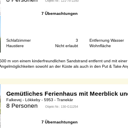
Objekt Nr.:
121-75-2250
7 Übernachtungen
Schlafzimmer
3
Entfernung Wasser
Haustiere
Nicht erlaubt
Wohnfläche
 500 m von einem kinderfreundlichen Sandstrand entfernt und mit einer
 Angelmöglichkeiten sowohl an der Küste als auch in den Put & Take A
Gemütliches Ferienhaus mit Meerblick u
Falkevej - Lökkeby - 5953 - Tranekär
8 Personen
Objekt Nr.:
130-G11254
7 Übernachtungen