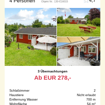
4,7
4 Personen
Objekt Nr.:
130-E16015
3 Übernachtungen
Ab
EUR
278,-
Schlafzimmer
2
Haustiere
Nicht erlaubt
Entfernung Wasser
700 m
Wohnfläche
54 m²