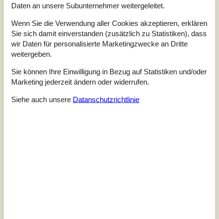
Daten an unsere Subunternehmer weitergeleitet.
Ferienhaus. Architektur und Möbel sind schön und die
ganze Ausstattung ist dem Stil des Hauses angepasst. Vor
Wenn Sie die Verwendung aller Cookies akzeptieren, erklären
dem Wohnbereich liegt die Terrasse. Die 4 Schlafzimmer
Sie sich damit einverstanden (zusätzlich zu Statistiken), dass
sind 2 und 2 auf Flügel verteilt. Ein Badezimmer ist mit
wir Daten für personalisierte Marketingzwecke an Dritte
Whirlpool und Sauna ausgestattet. Auf dem Naturgrund
haben Sie viel Platz für...
weitergeben.
Zu Favoriten hinzufügen
Sie können Ihre Einwilligung in Bezug auf Statistiken und/oder
Marketing jederzeit ändern oder widerrufen.
Siehe auch unsere
Datanschutzrichtlinie
Modernes Ferienhaus mit Meerblick
und Garten
Skadevænget - Vellerup - 4050 - Skibby
4,5
6 Personen
Objekt Nr.:
160-G3161