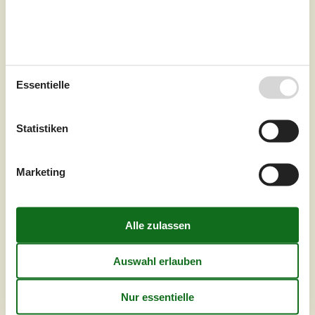
großem Fenster umgibt eine einladende und großartige
Wohlfühlatmosphäre. Der große W...
Zu Favoriten hinzufügen
Essentielle
Gemütliches Ferienhaus mit
großem Garten und Strandnähe
Statistiken
Spurvevænget - Vellerup - 4050 - North And East Zealand
4,0
5 Personen
Objekt Nr.:
090-57884
Marketing