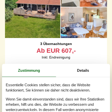
3 Übernachtungen
Ab
EUR
607,-
Inkl. Endreinigung
Schlafzimmer
4
Zustimmung
Details
Haustiere
Nicht erlaubt
Entfernung Wasser
150 m
Wohnfläche
112 m²
Essentielle Cookies stellen sicher, dass die Website
Grundstück
1.348 m²
funktioniert, Sie können sie daher nicht deaktivieren.
Internet
Ja
Wenn Sie damit einverstanden sind, dass wir Ihre Statistiken
erheben, hilft uns dies, die Website zu verbessern und
Im Gehabstand zum Fjord wohnen Sie hier in einer
weiterzuentwickeln. In diesem Fall werden anonymisierte
beliebten Ferienhaussiedlung in einem schönen