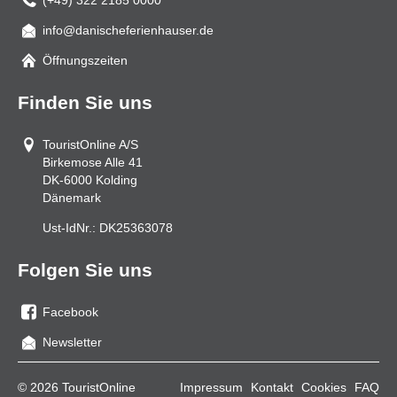
(+49) 322 2185 0000
info@danischeferienhauser.de
Mail
Öffnungszeiten
Finden Sie uns
TouristOnline A/S
Birkemose Alle 41
DK-6000
Kolding
Dänemark
Ust-IdNr.:
DK25363078
Folgen Sie uns
Facebook
Sie
Newsletter
uns
auf
© 2026 TouristOnline
Impressum
Kontakt
Cookies
FAQ