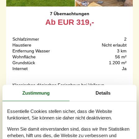
7 Übernachtungen
Ab
EUR
319,-
Schlafzimmer
2
Haustiere
Nicht erlaubt
Entfernung Wasser
3 km
Wohnfläche
56 m²
Grundstück
1.200 m²
Internet
Ja
Klassisches dänisches Ferienhaus bei Vellerup
Strand.Willkommen in diesem Ferienhaus, das mit seiner
Zustimmung
Details
gemütlichen Ausstattung Lust auf Urlaub macht. Die
Wohnfläche des Hauses erstreckt sich über einen offen
gestalteten Wohnraum mit Küche und Essbereich, zwei
Essentielle Cookies stellen sicher, dass die Website
Schlafzimmer und ein Badezimmer. Entspannen Sie nach
funktioniert, Sie können sie daher nicht deaktivieren.
einem langen Urlaubstag zusammen auf dem Sofa und
streamen Sie Ihre Lieblingsserie d...
Wenn Sie damit einverstanden sind, dass wir Ihre Statistiken
erheben, hilft uns dies, die Website zu verbessern und
Zu Favoriten hinzufügen