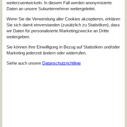
weiterzuentwickeln. In diesem Fall werden anonymisierte
Daten an unsere Subunternehmer weitergeleitet.
Wenn Sie die Verwendung aller Cookies akzeptieren, erklären
Modernes Ferienhaus mit Sauna am
Sie sich damit einverstanden (zusätzlich zu Statistiken), dass
Fjord
wir Daten für personalisierte Marketingzwecke an Dritte
Skadevænget - Vellerup - 4050 - Skibby
weitergeben.
3,6
8 Personen
Objekt Nr.:
160-G3145
Sie können Ihre Einwilligung in Bezug auf Statistiken und/oder
Marketing jederzeit ändern oder widerrufen.
Siehe auch unsere
Datanschutzrichtlinie
7 Übernachtungen