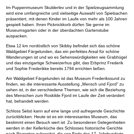
Im Puppenmuseum Skulderlev und in der Spielzeugsammlung
wird eine umfangreiche und vielseitige Auswahl von Spielsachen
präsentiert, mit denen Kinder im Laufe von mehr als 100 Jahren
gespielt haben. Ihren Picknickkorb dürfen Sie gerne im
Museumsgarten oder in der überdachten Gartenstube
auspacken.
Etwa 12 km nordöstlich von Skibby befindet sich das schöne
Waldgebiet Färgelunden, das ein perfektes Areal für schöne
Wanderungen ist und wo es Sehenswürdigkeiten wie Grabhügel
und das einzigartige Schweizerhus gibt, das Erbprinz Frederik
und Sophie Frederikke bereits 1794 errichten ließen.
Am Waldgebiet Färgelunden ist das Museum Frederikssund zu
finden, wo die interessante Ausstellung „Mensch und Fjord" zu
sehen ist, in der verschiedene Themen, wie sich die Beziehung
des Menschen zum Roskilde Fjord im Laufe der Zeit verändert
hat, behandelt werden.
Schloss Selsö kann auf eine lange und aufregende Geschichte
zurückblicken. Heute ist es ein interessantes Museum, das
bestimmt einen Besuch wert ist. Zu besonderen Gelegenheiten
werden in der Kellerküche des Schlosses historische Gerichte
nach Rezepten zubereitet, die von Ende des 17. Jahrhunderts