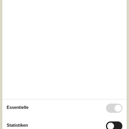
mit Strandnähe
Smedegårdsvej - Isefjord Strand - 4070 - Kirke Hyllinge
4,0
8 Personen
Objekt Nr.:
130-E16894
7 Übernachtungen
Essentielle
Ab
EUR
853,-
Inkl. Endreinigung
Statistiken