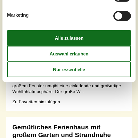
Schlafzimmer
4
Haustiere
1
Marketing
Entfernung Wasser
100 m
Wohnfläche
180 m²
Grundstück
1.400 m²
Internet
Ja
Am Isefjord empfängt Sie dieses komfortable Ferienhaus
und verspricht Ihnen einen erholsamen
Familienurlaub.Freuen Sie sich auf Ihren Familienurlaub
in diesem fantastischen Haus. Es ist der ideale Ort, um
die Seele baumeln zu lassen und sich von Ihrem
hektischen Alltag zu erholen. Das hell gestaltete Haus mit
großem Fenster umgibt eine einladende und großartige
Wohlfühlatmosphäre. Der große W...
Zu Favoriten hinzufügen
Gemütliches Ferienhaus mit
großem Garten und Strandnähe