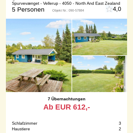
Spurvevænget - Vellerup - 4050 - North And East Zealand
4,0
5 Personen
Objekt Nr.:
090-57884
7 Übernachtungen
Ab
EUR
612,-
Schlafzimmer
3
Haustiere
2