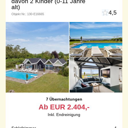
davon 2 Kinder (0-11 Jahre
alt)
4,5
Objekt Nr.:
130-E16665
7 Übernachtungen
Ab
EUR
2.404,-
Inkl. Endreinigung
Schlafzimmer
4