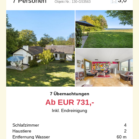
7 Personen
Objekt Nr.:
130-G53563
7 Übernachtungen
Ab
EUR
731,-
Inkl. Endreinigung
Schlafzimmer
4
Haustiere
2
Entfernung Wasser
60 m