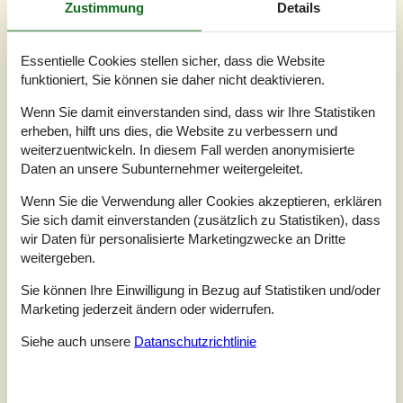
Zustimmung
Details
Essentielle Cookies stellen sicher, dass die Website
funktioniert, Sie können sie daher nicht deaktivieren.
Wenn Sie damit einverstanden sind, dass wir Ihre Statistiken
erheben, hilft uns dies, die Website zu verbessern und
weiterzuentwickeln. In diesem Fall werden anonymisierte
Daten an unsere Subunternehmer weitergeleitet.
Wenn Sie die Verwendung aller Cookies akzeptieren, erklären
Sie sich damit einverstanden (zusätzlich zu Statistiken), dass
wir Daten für personalisierte Marketingzwecke an Dritte
7 Übernachtungen
weitergeben.
Ab
EUR
538,-
Sie können Ihre Einwilligung in Bezug auf Statistiken und/oder
Inkl. Endreinigung
Marketing jederzeit ändern oder widerrufen.
Schlafzimmer
3
Siehe auch unsere
Datanschutzrichtlinie
Haustiere
Nicht erlaubt
Entfernung Wasser
175 m
Wohnfläche
81 m²