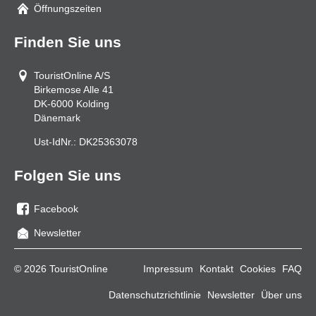
Mail
Öffnungszeiten
Finden Sie uns
TouristOnline A/S
Birkemose Alle 41
DK-6000
Kolding
Dänemark
Ust-IdNr.:
DK25363078
Folgen Sie uns
Facebook
Sie
Newsletter
uns
auf
© 2026 TouristOnline
Impressum
Kontakt
Cookies
FAQ
Facebook
Datenschutzrichtlinie
Newsletter
Über uns