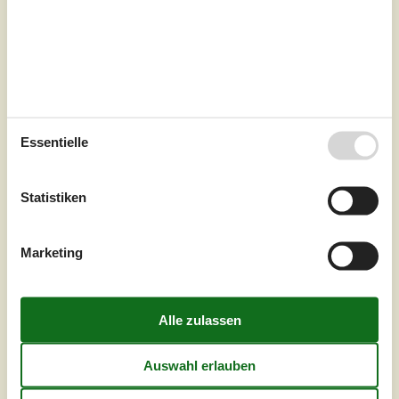
Essentielle
Statistiken
7 Übernachtungen
EUR
1.081,-
Marketing
Inkl. Endreinigung
Schlafzimmer
3
Haustiere
Nicht erlaubt
Entfernung Wasser
75 m
Wohnfläche
121 m²
Grundstück
1.207 m²
Internet
Ja