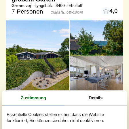
Grønnevej - Lyngsbäk - 8400 - Ebeltoft
4,0
7 Personen
Objekt Nr.:
045-116678
Zustimmung
Details
7 Übernachtungen
EUR
1.119,-
Inkl. Versicherung
Essentielle Cookies stellen sicher, dass die Website
funktioniert, Sie können sie daher nicht deaktivieren.
Schlafzimmer
5