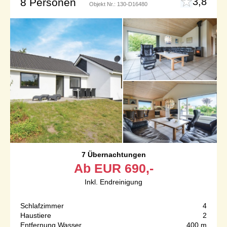
3,8
8 Personen
Objekt Nr.:
130-D16480
7 Übernachtungen
Ab
EUR
690,-
Inkl. Endreinigung
Schlafzimmer
4
Haustiere
2
Entfernung Wasser
400 m