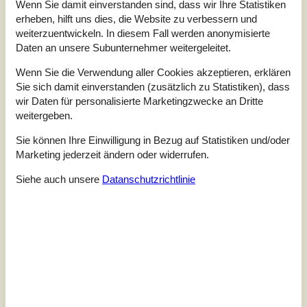
Wenn Sie damit einverstanden sind, dass wir Ihre Statistiken
Haustiere
Nicht erlaubt
erheben, hilft uns dies, die Website zu verbessern und
Entfernung Wasser
300 m
weiterzuentwickeln. In diesem Fall werden anonymisierte
Wohnfläche
103 m²
Daten an unsere Subunternehmer weitergeleitet.
Grundstück
1.490 m²
Internet
Ja
Wenn Sie die Verwendung aller Cookies akzeptieren, erklären
Sie sich damit einverstanden (zusätzlich zu Statistiken), dass
Hoch gelegenes, tolles und gepflegtes Ferienhaus mit
wir Daten für personalisierte Marketingzwecke an Dritte
fantastischer Aussicht und in Fußwegentfernung zum
weitergeben.
Lyngsbæk Strand. Das Haus verbreitet echtes
Sommerhaus-Feeling und wurde vom Eigentümer
Sie können Ihre Einwilligung in Bezug auf Statistiken und/oder
durchweg in einem maritimen Stil gestaltet. Helles,
Marketing jederzeit ändern oder widerrufen.
geräumiges Wohnzimmer mit Ausgang auf die herrliche
Terrasse mit schicken Lounge-Sofas, Gartenmöbeln und
Siehe auch unsere
Datanschutzrichtlinie
Grill. Im überdachten Teil kann man Schatten o...
Zu Favoriten hinzufügen
Großzügiges Ferienhaus mit Sauna
und Spielplatz
Grostedet - 8400 - Ebeltoft