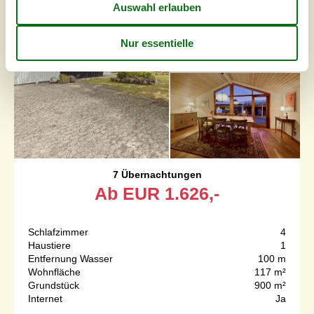
7 Übernachtungen
Ab
EUR
1.626,-
Schlafzimmer
4
Haustiere
1
Entfernung Wasser
100 m
Wohnfläche
117 m²
Grundstück
900 m²
Internet
Ja